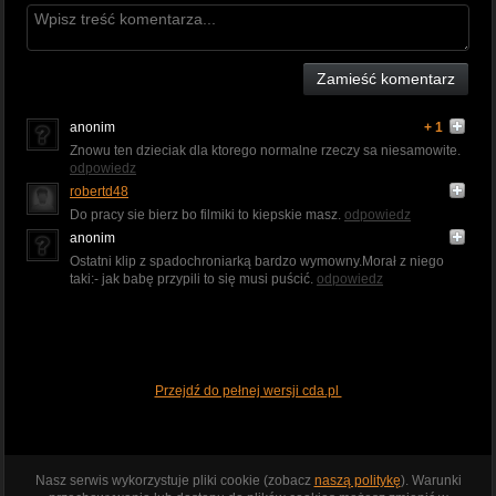
Zamieść komentarz
anonim
+ 1
Znowu ten dzieciak dla ktorego normalne rzeczy sa niesamowite.
odpowiedz
robertd48
Do pracy sie bierz bo filmiki to kiepskie masz.
odpowiedz
anonim
Ostatni klip z spadochroniarką bardzo wymowny.Morał z niego
taki:- jak babę przypili to się musi puścić.
odpowiedz
Przejdź do pełnej wersji cda.pl
Nasz serwis wykorzystuje pliki cookie (zobacz
naszą politykę
). Warunki