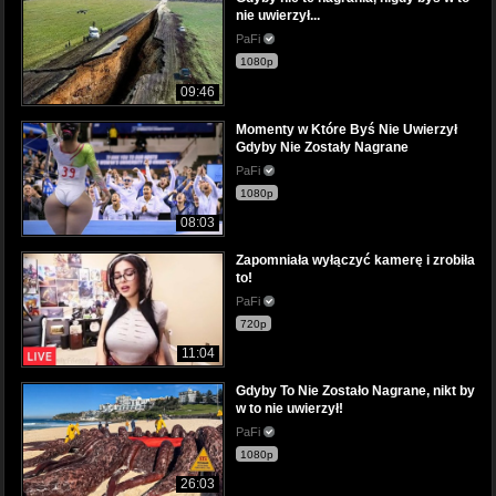
nie uwierzył...
PaFi
1080p
09:46
Momenty w Które Byś Nie Uwierzył
Gdyby Nie Zostały Nagrane
PaFi
1080p
08:03
Zapomniała wyłączyć kamerę i zrobiła
to!
PaFi
720p
11:04
Gdyby To Nie Zostało Nagrane, nikt by
w to nie uwierzył!
PaFi
1080p
26:03