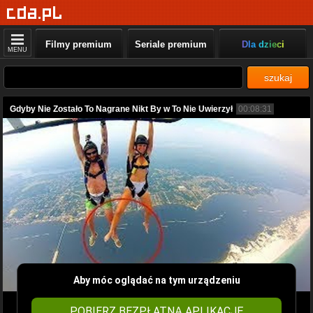
Filmy premium
Seriale premium
Dla dzieci
MENU
szukaj
Gdyby Nie Zostało To Nagrane Nikt By w To Nie Uwierzył
00:08:31
Aby móc oglądać na tym urządzeniu
POBIERZ BEZPŁATNĄ APLIKACJĘ