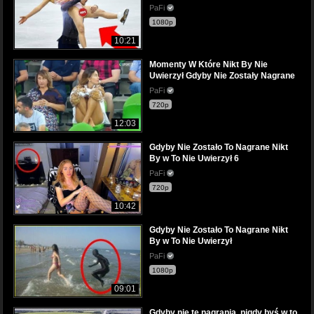
PaFi
1080p
10:21
Momenty W Które Nikt By Nie
Uwierzył Gdyby Nie Zostały Nagrane
PaFi
720p
12:03
Gdyby Nie Zostało To Nagrane Nikt
By w To Nie Uwierzył 6
PaFi
720p
10:42
Gdyby Nie Zostało To Nagrane Nikt
By w To Nie Uwierzył
PaFi
1080p
09:01
Gdyby nie te nagrania, nigdy byś w to