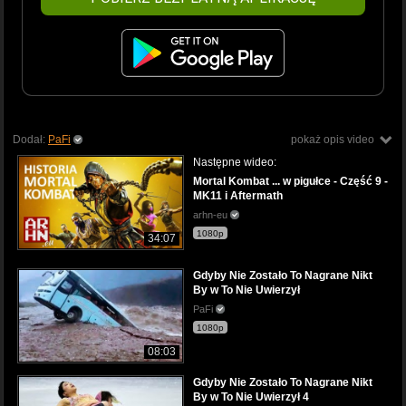
Dodał:
PaFi
pokaż opis video
Następne wideo:
Mortal Kombat ... w pigułce - Część 9 -
MK11 i Aftermath
arhn-eu
1080p
34:07
Gdyby Nie Zostało To Nagrane Nikt
By w To Nie Uwierzył
PaFi
1080p
08:03
Gdyby Nie Zostało To Nagrane Nikt
By w To Nie Uwierzył 4