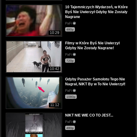
10 Tajemniczych Wydarzeń, w Które
Byś Nie Uwierzył Gdyby Nie Zostały
Nagrane
PaFi
480p
10:29
Filmy w Które Byś Nie Uwierzył
Gdyby Nie Zostały Nagrane!
PaFi
720p
10:42
Gdyby Pasażer Samolotu Tego Nie
Nagrał, NIKT By w To Nie Uwierzył!
PaFi
1080p
11:12
NIKT NIE WIE CO TO JEST...
PaFi
480p