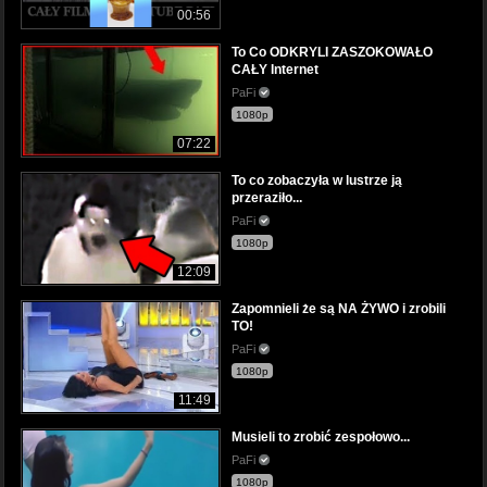
00:56
To Co ODKRYLI ZASZOKOWAŁO
CAŁY Internet
PaFi
1080p
07:22
To co zobaczyła w lustrze ją
przeraziło...
PaFi
1080p
12:09
Zapomnieli że są NA ŻYWO i zrobili
TO!
PaFi
1080p
11:49
Musieli to zrobić zespołowo...
PaFi
1080p