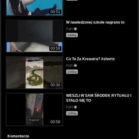
00:51
W nawiedzonej szkole nagrano to
PaFi
1080p
00:58
Co To Za Kreautra? #shorts
PaFi
1080p
00:30
WESZLI W SAM ŚRODEK RYTUAŁU I
STAŁO SIĘ TO
PaFi
1080p
00:58
Komentarze