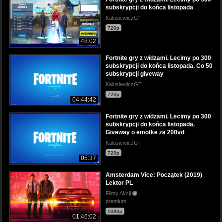
subskrypcji do końca listopada
KalusiewiczGT
720p
48:02
Fortnite gry z widzami. Lecimy po 300
subskrypcji do końca listopada. Co 50
subskrypcji giveway
KalusiewiczGT
720p
04:44:42
Fortnite gry z widzami. Lecimy po 300
subskrypcji do końca listopada.
Giveway o emotke za 200vd
KalusiewiczGT
720p
05:37
Amsterdam Vice: Początek (2019)
Lektor PL
Filmy Akcji
premium
1080p
01:46:02