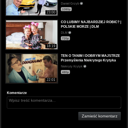
Daniel Grzyb
1080p
23:00
CO LUBIMY NAJBARDZIEJ ROBIC? |
POLSKIE MORZE | DLM
DLM
720p
18:19
TEN O TANIM I DOBRYM MAJSTRZE
Przemyślenia Niekrytego Krytyka
Niekryty Krytyk
480p
22:01
Komentarze
Zamieść komentarz