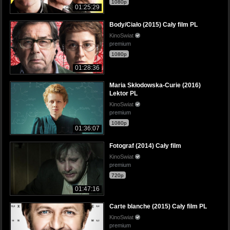
1080p
01:25:29
Body/Ciało (2015) Cały film PL
KinoSwiat
premium
1080p
01:28:36
Maria Skłodowska-Curie (2016)
Lektor PL
KinoSwiat
premium
1080p
01:36:07
Fotograf (2014) Cały film
KinoSwiat
premium
720p
01:47:16
Carte blanche (2015) Cały film PL
KinoSwiat
premium