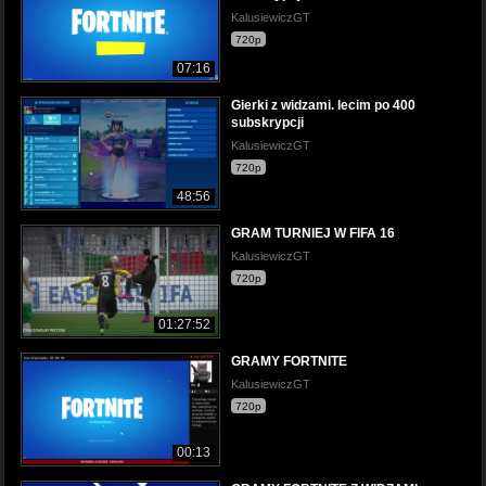
KalusiewiczGT
720p
07:16
Gierki z widzami. lecim po 400
subskrypcji
KalusiewiczGT
720p
48:56
GRAM TURNIEJ W FIFA 16
KalusiewiczGT
720p
01:27:52
GRAMY FORTNITE
KalusiewiczGT
720p
00:13