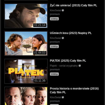
Żyć nie umierać (2015) Cały film PL
KinoSwiat
premium
1080p
01:21:14
Uśmiech losu (2023) Napisy PL
KinoSwiat
premium
1080p
01:44:03
PIĄTEK (2025) Cały film PL
Piątek - serial oryginalny
premium
1080p
01:11:36
Prosta historia o morderstwie (2016)
Cały film PL
KinoSwiat
premium