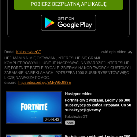
POBIERZ BEZPŁATNĄ APLIKACJĘ
Dodał:
KalusiewiczGT
zwiń opis video
HEJ. MAM NA IMIĘ OKTAWIAN, INTERESUJE SIĘ GRAMI
KOMPUTEROWYMI I LUBIE JE NAGRYWAĆ. NAJBARDZIEJ INTERESUJE
SIĘ FORTNITE BATTLE RYOALE. ZBIERAM NA KOD TWÓRCY, CUSTOMY I
ZARAIANIE NA REKLAMACH. POTRZEBA 1000 SUBSKRYBENTÓW WIĘC
LICZĘ NA WASZĄ POMOC.
discord:
https://discord.gg/EMyW6c983E
Następne wideo:
Fortnite gry z widzami. Lecimy po 300
subskrypcji do końca listopada. Co 50
subskrypcji giveway
KalusiewiczGT
04:44:42
720p
Fortnite gry z widzami. Lecimy po 300