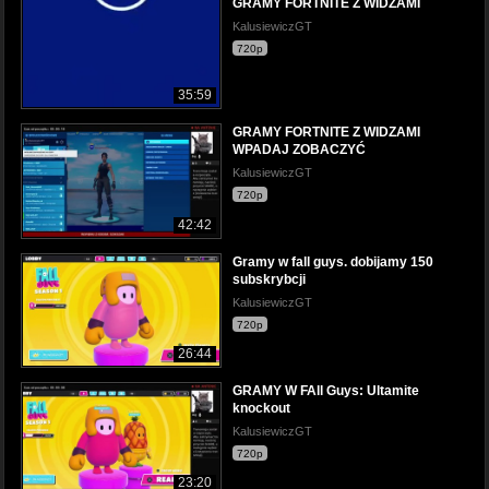
GRAMY FORTNITE Z WIDZAMI
KalusiewiczGT
720p
35:59
GRAMY FORTNITE Z WIDZAMI
WPADAJ ZOBACZYĆ
KalusiewiczGT
720p
42:42
Gramy w fall guys. dobijamy 150
subskrybcji
KalusiewiczGT
720p
26:44
GRAMY W FAll Guys: Ultamite
knockout
KalusiewiczGT
720p
23:20