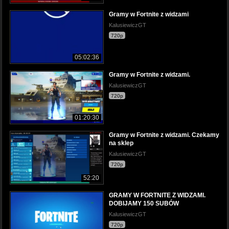
Gramy w Fortnite z widzami
KalusiewiczGT
720p
05:02:36
Gramy w Fortnite z widzami.
KalusiewiczGT
720p
01:20:30
Gramy w Fortnite z widzami. Czekamy
na sklep
KalusiewiczGT
720p
52:20
GRAMY W FORTNITE Z WIDZAMI.
DOBIJAMY 150 SUBÓW
KalusiewiczGT
720p