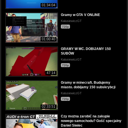
01:34:04
Gramy w GTA V ONLINE
KalusiewiczGT
720p
01:00:40
GRAMY W MC. DOBIJAMY 150
SUBÓW
KalusiewiczGT
720p
47:14
Gramy w minecraft. Budujemy
miasto. dobijamy 150 subskrybcji
KalusiewiczGT
720p
02:33:51
Czy można zarobić na zakupie
nowego samochodu? Gość specjalny
Daniel Siwiec