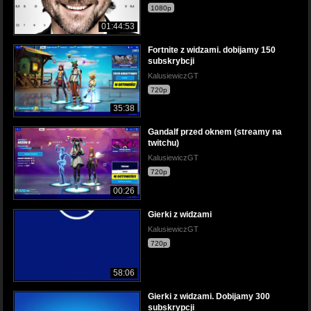
1080p
01:44:53
Fortnite z widzami. dobijamy 150
subskrybcji
KalusiewiczGT
720p
35:38
Gandalf przed oknem (streamy na
twitchu)
KalusiewiczGT
720p
00:26
Gierki z widzami
KalusiewiczGT
720p
58:06
Gierki z widzami. Dobijamy 300
subskrypcji