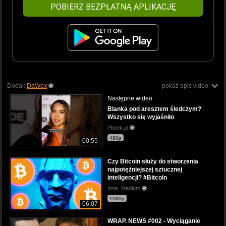
POBIERZ BEZPŁATNĄ APLIKACJĘ
Dodał:
DaWex
pokaż opis video
Następne wideo:
Blanka pod aresztem śledczym?
Wszystko się wyjaśniło
Plotek.pl
480p
00:55
Czy Bitcoin służy do stworzenia
najpotężniejszej sztucznej
inteligencji? #Bitcoin
Inne_Medium
1080p
06:07
WRAP. NEWS #002 - Wyciąganie