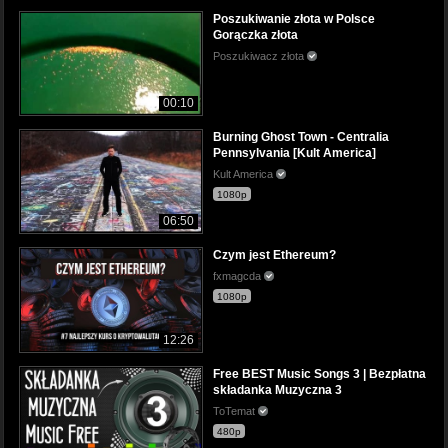
Poszukiwanie złota w Polsce
Gorączka złota
Poszukiwacz złota
00:10
Burning Ghost Town - Centralia
Pennsylvania [Kult America]
Kult America
1080p
06:50
Czym jest Ethereum?
fxmagcda
1080p
12:26
Free BEST Music Songs 3 | Bezpłatna
składanka Muzyczna 3
ToTemat
480p