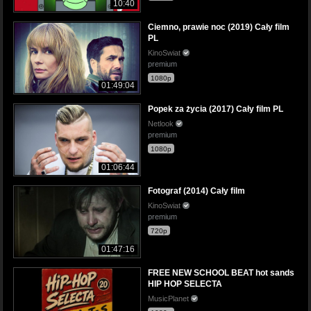
10:40
Ciemno, prawie noc (2019) Cały film
PL
KinoSwiat
premium
1080p
01:49:04
Popek za życia (2017) Cały film PL
Netlook
premium
1080p
01:06:44
Fotograf (2014) Cały film
KinoSwiat
premium
720p
01:47:16
FREE NEW SCHOOL BEAT hot sands
HIP HOP SELECTA
MusicPlanet