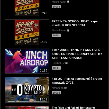
MusicPlanet
1080p
02:42
FREE NEW SCHOOL BEAT reaper
mind HIP HOP SELECTA
MusicPlanet
1080p
02:39
1inch AIRDROP 2023! EARN OVER
$2000 ON 1inch AIRDROP! STEP BY
STEP! LAST CHANCE
FootballTV
1080p
01:35
#18 OK - Polska społeczność krypto
naprawdę ŻYJE!
fxmagcda
1080p
15:58
The Rise and Fall of Tombstone