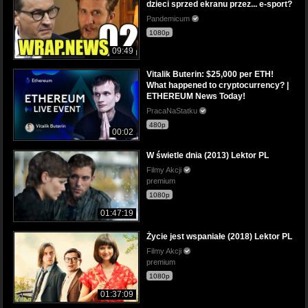
dzieci sprzed ekranu przez... e-sport?
Pandemicum
1080p
09:49
Vitalik Buterin: $25,000 per ETH!
What happened to cryptocurrency? |
ETHEREUM News Today!
PracaNaStatku
480p
00:02
W świetle dnia (2013) Lektor PL
Filmy Akcji
premium
1080p
01:47:19
Życie jest wspaniałe (2018) Lektor PL
Filmy Akcji
premium
1080p
01:37:09