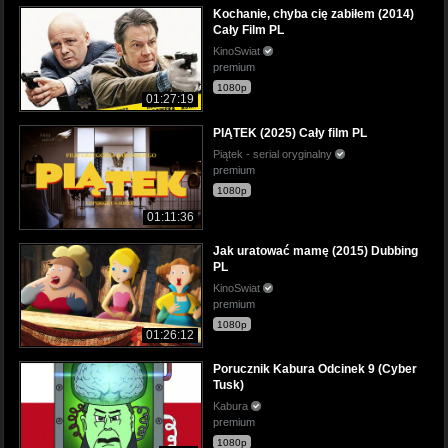
Kochanie, chyba cię zabiłem (2014)
Cały Film PL
KinoSwiat
premium
1080p
01:27:19
PIĄTEK (2025) Cały film PL
Piątek - serial oryginalny
premium
1080p
01:11:36
Jak uratować mamę (2015) Dubbing
PL
KinoSwiat
premium
1080p
01:26:12
Porucznik Kabura Odcinek 9 (Cyber
Tusk)
Kabura
premium
1080p