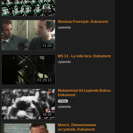
53:58
Moskwa Freestyle. Dokument
sylamila
51:09
MS 13 - La vida loca. Dokument
sylamila
01:29:13
Muhammad Ali Legenda Boksu.
Dokument
720p
sylamila
49:30
Munch. Zdewastowane
arcydzieła. Dokument