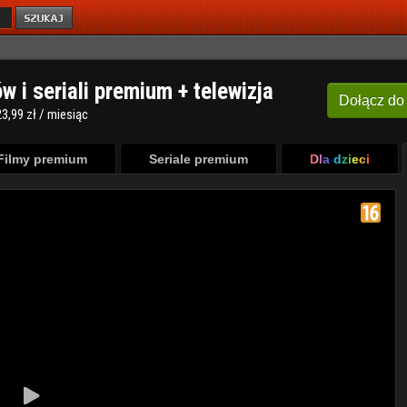
ów i seriali premium + telewizja
Dołącz
do
3,99 zł / miesiąc
Filmy premium
Seriale premium
Dla dzieci