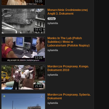
59:05
Monarchinie średniowiecznej
Anglii 3. Dokument
720p
sylamila
58:42
Monks In The Lab (Polish
Subtitles) / Mnisi w
Laboratorium (Polskie Napisy)
sylamila
53:09
Mordercze Przeprawy. Kongo.
Dokument 2010
sylamila
25:42
Mordercze Przeprawy. Syberia.
Dokument
sylamila