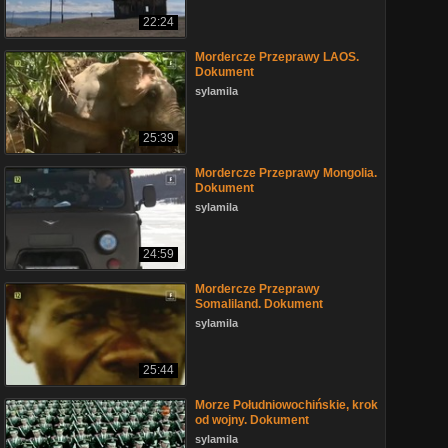
22:24
Mordercze Przeprawy LAOS.
Dokument
sylamila
25:39
Mordercze Przeprawy Mongolia.
Dokument
sylamila
24:59
Mordercze Przeprawy
Somaliland. Dokument
sylamila
25:44
Morze Południowochińskie, krok
od wojny. Dokument
sylamila