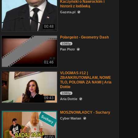
Kaczyński o Nawrockim i
historii z lodówką
Gazeta.pl
00:48
Polargeist - Geometry Dash
1080p
Pan Piotr
01:46
VLOGMAS #12 |
ZBANKRUTOWALAM, NOWE
TLO, POLOWA ZA NAMI | Aria
Dottie
1080p
09:43
Aria Dottie
MOSZNOWŁADCY - Suchary
Cyber Marian
40:00