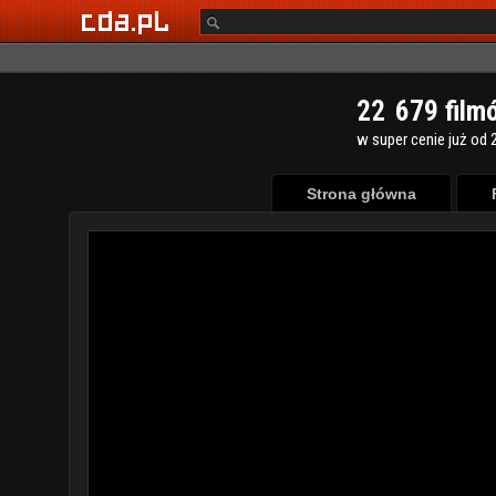
2
2
6
7
9
film
w super cenie już od 2
Strona główna