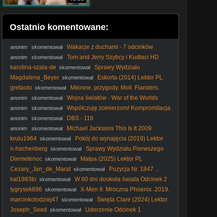
Ostatnio komentowane:
Wakacje z duchami - 7 odcinków
anonim
skomentował
Tom and Jerry Szybcy i Kudłaci HD
anonim
skomentował
(2005)
karolina-szala-de
Sprawy Wydziału
skomentował
Pierwszego S01E02 Lektor PL
Magdalena_Beyer
Eskorta (2014) Lektor PL
skomentował
gretaoto
Miłosne. przygody. Moll. Flanders.
skomentował
1965. Lektor.pl
Wojna światów - War of the Worlds
anonim
skomentował
(2025) lektor
Współczuję żołnierzom! Kompromitacja
anonim
skomentował
Sobkowiak-Czarneckiej u terytorialsów
DBS - 116
anonim
skomentował
Michael Jacksons This Is It 2009
anonim
skomentował
(Lektor PL)
krulu1964
Pokój do wynajęcia (2019) Lektor
skomentował
PL
n-hachenberg
Sprawy Wydziału Pierwszego
skomentował
S01E07 Lektor PL
Diemetenoc
Małpa (2025) Lektor PL
skomentował
Cezary_Jan_de_Marat
Pozycja Nr. 1847 ...
skomentował
13/03/2026 ...
kat1983to
W 80 dni dookoła świata Odcinek 2
skomentował
tygrysek896
X-Men 9. Mroczna Phoenix. 2019.
skomentował
[Lektor PL]
marcinkolodziej47
Święta Clare (2024) Lektor
skomentował
PL
Joseph_Seed
Uderzenie Odcinek 1
skomentował