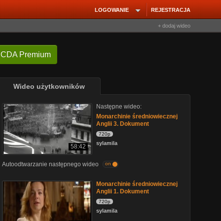
LOGOWANIE
REJESTRACJA
+ dodaj wideo
 CDA Premium
Wideo użytkowników
Następne wideo:
Monarchinie średniowiecznej
Anglii 3. Dokument
720p
sylamila
58:42
Autoodtwarzanie następnego wideo
on
Monarchinie średniowiecznej
Anglii 1. Dokument
720p
sylamila