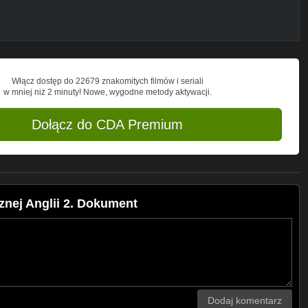
Włącz dostęp do 22679 znakomitych filmów i seriali
w mniej niż 2 minuty! Nowe, wygodne metody aktywacji.
Dołącz do CDA Premium
nej Anglii 2. Dokument
Dodaj komentarz