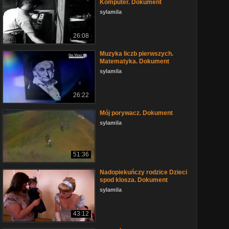
Komputer. Dokument
sylamila
26:08
Muzyka liczb pierwszych.
Matematyka. Dokument
sylamila
26:22
Mój porywacz. Dokument
sylamila
51:36
Nadopiekuńczy rodzice Dzieci
spod klosza. Dokument
sylamila
43:12