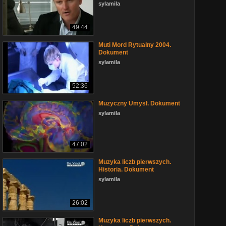
sylamila
49:44
Muti Mord Rytualny 2004.
Dokument
sylamila
52:36
Muzyczny Umysł. Dokument
sylamila
47:02
Muzyka liczb pierwszych.
Historia. Dokument
sylamila
26:02
Muzyka liczb pierwszych.