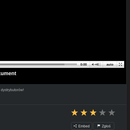
0:00
auto
okument
 dystrybutorów!
Embed
Zgłoś