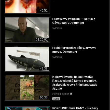
46:51
Prawdziwy Wilkołak - "Bestia z
Gévaudan". Dokument
sylamila
01:25:01
Prehistoryczni zabójcy, krwawe
morze. Dokument
sylamila
43:38
Kolczykowanie na pastwisku -
Rzeczywistość kontra przepisy.
#szkockiekrowy #highlandcattle
#cattle
Paweł Farmer
00:36
480p
POPCHNIE mnie PAN? - Suchary