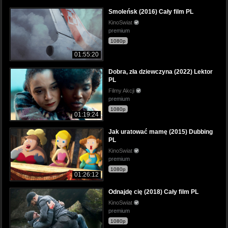
Smoleńsk (2016) Cały film PL
KinoSwiat
premium
1080p
01:55:20
Dobra, zła dziewczyna (2022) Lektor
PL
Filmy Akcji
premium
1080p
01:19:24
Jak uratować mamę (2015) Dubbing
PL
KinoSwiat
premium
1080p
01:26:12
Odnajdę cię (2018) Cały film PL
KinoSwiat
premium
1080p