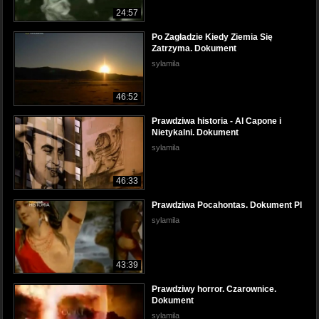
24:57
Po Zagładzie Kiedy Ziemia Się
Zatrzyma. Dokument
sylamila
46:52
Prawdziwa historia - Al Capone i
Nietykalni. Dokument
sylamila
46:33
Prawdziwa Pocahontas. Dokument Pl
sylamila
43:39
Prawdziwy horror. Czarownice.
Dokument
sylamila