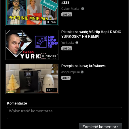
#228
Cyber Marian
1080p
01:44
Pistolet na wodę VS Hip Hop I RADIO
YURKOSKY HH KEMP!
Yurkosky
1080p
01:06:08
Przepis na kawę krówkowa
ashplumplum
480p
00:11
Komentarze
Zamieść komentarz