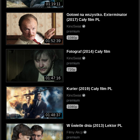
01:19:11
Gotowi na wszystko. Exterminator
(2017) Cały film PL
KinoSwiat
premium
1080p
01:52:39
Fotograf (2014) Cały film
KinoSwiat
premium
720p
01:47:16
Kurier (2019) Cały film PL
KinoSwiat
premium
1080p
01:48:37
W świetle dnia (2013) Lektor PL
Filmy Akcji
premium