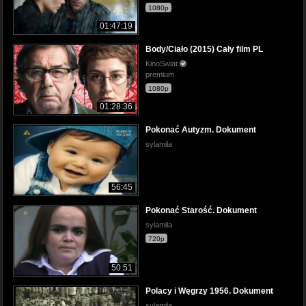
1080p
01:47:19
Body/Ciało (2015) Cały film PL
KinoSwiat
premium
1080p
01:28:36
Pokonać Autyzm. Dokument
sylamila
56:45
Pokonać Starość. Dokument
sylamila
720p
50:51
Polacy i Węgrzy 1956. Dokument
sylamila