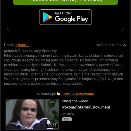
Dodał:
sylamila
zwiń opis video
gatunek:Dokumentalny Sportowy
Film przedstawiający historię trzech mężczyzn, którzy postawili sobie za cel
coś, czego jeszcze nikt do tej pory nie osiągnął. Postanowili oni bowiem
przebiec całą pustynię Saharę. Każdy z bohaterów wnosi w opowieść swoją
własną unikalną historię i osobiste motywacje. Łączy ich natomiast jedno -
miłość do Afryki i pragnienie udowodnienia, że nie ma rzeczy niemożliwych.
Wraz z biegaczami przemierzamy 6 afrykańskich krajów krajów i dzięki nim
możemy lepiej zrozumieć tamtejszą rzeczywistość.
W katalogu:
Filmy Dokumentalne
Następne wideo:
Pokonać Starość. Dokument
sylamila
720p
50:51