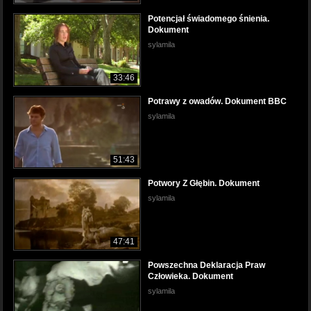
Potencjał świadomego śnienia.
Dokument
sylamila
33:46
Potrawy z owadów. Dokument BBC
sylamila
51:43
Potwory Z Głębin. Dokument
sylamila
47:41
Powszechna Deklaracja Praw
Człowieka. Dokument
sylamila