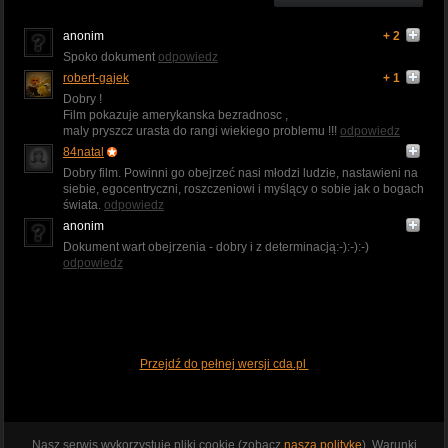
anonim
+ 2
Spoko dokument
odpowiedz
robert-gajek
+ 1
Dobry !
Film pokazuje amerykanska bezradnosc ,
maly pryszcz urasta do rangi wiekiego problemu !!!
odpowiedz
84natal
Dobry film. Powinni go obejrzeć nasi młodzi ludzie, nastawieni na
siebie, egocentryczni, roszczeniowi i myślący o sobie jak o bogach
świata.
odpowiedz
anonim
Dokument wart obejrzenia - dobry i z determinacją:-):-):-)
odpowiedz
Przejdź do pełnej wersji cda.pl
Nasz serwis wykorzystuje pliki cookie (zobacz
naszą politykę
). Warunki