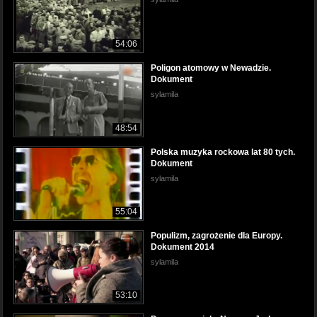
54:06
Poligon atomowy w Newadzie.
Dokument
sylamila
48:54
Polska muzyka rockowa lat 80 tych.
Dokument
sylamila
55:04
Populizm, zagrożenie dla Europy.
Dokument 2014
sylamila
53:10