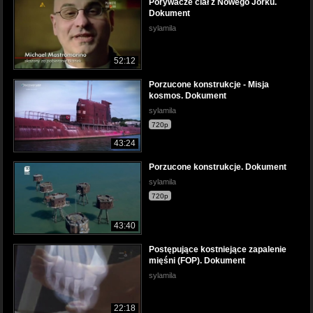
Porywacze ciał z Nowego Jorku.
Dokument
sylamila
52:12
Porzucone konstrukcje - Misja
kosmos. Dokument
sylamila
720p
43:24
Porzucone konstrukcje. Dokument
sylamila
720p
43:40
Postępujące kostniejące zapalenie
mięśni (FOP). Dokument
sylamila
22:18