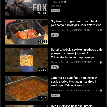
Filmy Akcji
premium
1080p
01:40:41
Szybko niedrogo i samcznie obiad z
pieczonych warzyw / Oddaszfartucha
Tomasz Strzelczyk ODDASZFARTUCHA
720p
08:23
Schab z kością szybko i niedrogo cały
przepis na głównej stronie /
Oddaszfartucha #autopromocja
Tomasz Strzelczyk ODDASZFARTUCHA
480p
02:59
Żeberka po cygańsku / duszone w
sosie słodko kwaśnym - szybko i
niedrogo / Oddaszfartucha
Tomasz Strzelczyk ODDASZFARTUCHA
1080p
15:05
Ryż z kiełbasą na jednej patelni