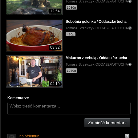
Tomasz Strzelczyk ODDASZFARTUCHA
1080p
12:54
Sobotnia golonka / Oddaszfartucha
Tomasz Strzelczyk ODDASZFARTUCHA
480p
03:32
Makaron z cebulą / Oddaszfartucha
Tomasz Strzelczyk ODDASZFARTUCHA
1080p
04:19
Komentarze
Zamieść komentarz
holofdemun