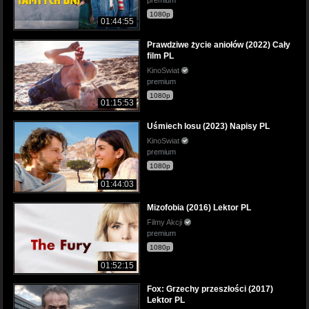
1080p
01:44:55
Prawdziwe życie aniołów (2022) Cały
film PL
KinoSwiat
premium
1080p
01:15:53
Uśmiech losu (2023) Napisy PL
KinoSwiat
premium
1080p
01:44:03
Mizofobia (2016) Lektor PL
Filmy Akcji
premium
1080p
01:52:15
Fox: Grzechy przeszłości (2017)
Lektor PL