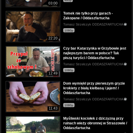
480p
03:00
Tomek nie tylko przy garach -
Zakopane / Oddaszfartucha
Tomasz Strzelczyk ODDASZFARTUCHA
1080p
22:20
Czy bar Katarzynka w Grzybowie jest
najlepszym barem w polsce? Tak
piszą turyści / Oddaszfartucha
Tomasz Strzelczyk ODDASZFARTUCHA
1080p
12:49
Dom wymiękł przy pierwszym gryzie
krokiety z białą kiełbasą i jajem! /
Oddaszfartucha
Tomasz Strzelczyk ODDASZFARTUCHA
1080p
11:43
Myśliwski kociołek z dziczyzną przy
ruinach wieży obronnej w Straszowie /
Oddaszfartucha