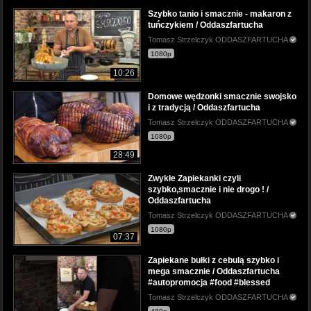
Szybko tanio i smacznie - makaron z
tuńczykiem / Oddaszfartucha
Tomasz Strzelczyk ODDASZFARTUCHA
1080p
10:26
Domowe wędzonki smacznie swojsko
i z tradycją / Oddaszfartucha
Tomasz Strzelczyk ODDASZFARTUCHA
1080p
28:49
Zwykłe Zapiekanki czyli
szybko,smacznie i nie drogo ! /
Oddaszfartucha
Tomasz Strzelczyk ODDASZFARTUCHA
1080p
07:37
Zapiekane bułki z cebulą szybko i
mega smacznie / Oddaszfartucha
#autopromocja #food #blessed
Tomasz Strzelczyk ODDASZFARTUCHA