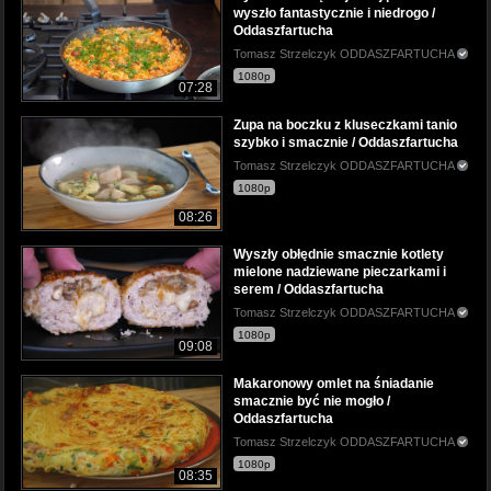
wyszło fantastycznie i niedrogo /
Oddaszfartucha
Tomasz Strzelczyk ODDASZFARTUCHA
1080p
07:28
Zupa na boczku z kluseczkami tanio
szybko i smacznie / Oddaszfartucha
Tomasz Strzelczyk ODDASZFARTUCHA
1080p
08:26
Wyszły obłędnie smacznie kotlety
mielone nadziewane pieczarkami i
serem / Oddaszfartucha
Tomasz Strzelczyk ODDASZFARTUCHA
1080p
09:08
Makaronowy omlet na śniadanie
smacznie być nie mogło /
Oddaszfartucha
Tomasz Strzelczyk ODDASZFARTUCHA
1080p
08:35