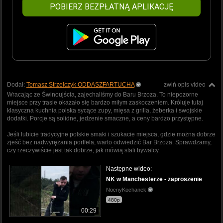
POBIERZ BEZPŁATNĄ APLIKACJĘ
Dodał:
Tomasz Strzelczyk ODDASZFARTUCHA
zwiń opis video
Wracając ze Świnoujścia, zajechaliśmy do Baru Brzoza. To niepozorne
miejsce przy trasie okazało się bardzo miłym zaskoczeniem. Króluje tutaj
klasyczna kuchnia polska sycące zupy, mięsa z grilla, żeberka i swojskie
dodatki. Porcje są solidne, jedzenie smaczne, a ceny bardzo przystępne.
Jeśli lubicie tradycyjne polskie smaki i szukacie miejsca, gdzie można dobrze
zjeść bez nadwyrężania portfela, warto odwiedzić Bar Brzoza. Sprawdzamy,
czy rzeczywiście jest tak dobrze, jak mówią stali bywalcy.
Następne wideo:
NK w Manchesterze - zaproszenie
NocnyKochanek
480p
00:29