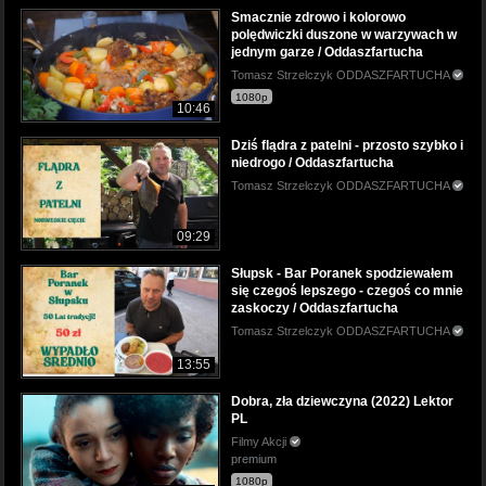
Smacznie zdrowo i kolorowo
polędwiczki duszone w warzywach w
jednym garze / Oddaszfartucha
Tomasz Strzelczyk ODDASZFARTUCHA
1080p
10:46
Dziś flądra z patelni - przosto szybko i
niedrogo / Oddaszfartucha
Tomasz Strzelczyk ODDASZFARTUCHA
09:29
Słupsk - Bar Poranek spodziewałem
się czegoś lepszego - czegoś co mnie
zaskoczy / Oddaszfartucha
Tomasz Strzelczyk ODDASZFARTUCHA
13:55
Dobra, zła dziewczyna (2022) Lektor
PL
Filmy Akcji
premium
1080p