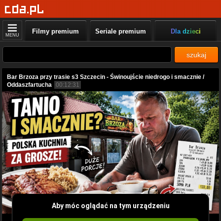
Filmy premium
Seriale premium
Dla dzieci
MENU
szukaj
Bar Brzoza przy trasie s3 Szczecin - Świnoujście niedrogo i smacznie /
Oddaszfartucha
00:12:31
Aby móc oglądać na tym urządzeniu