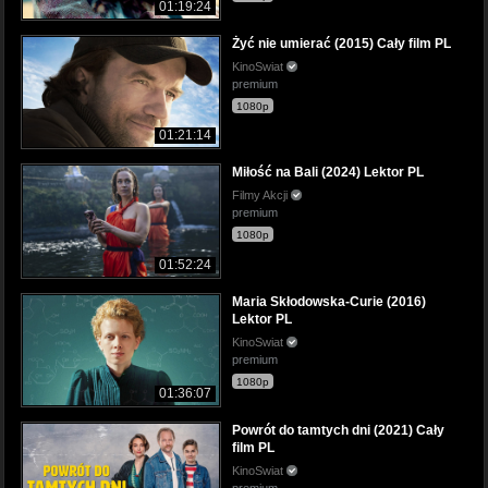
01:19:24
Żyć nie umierać (2015) Cały film PL
KinoSwiat
premium
1080p
01:21:14
Miłość na Bali (2024) Lektor PL
Filmy Akcji
premium
1080p
01:52:24
Maria Skłodowska-Curie (2016)
Lektor PL
KinoSwiat
premium
1080p
01:36:07
Powrót do tamtych dni (2021) Cały
film PL
KinoSwiat
premium