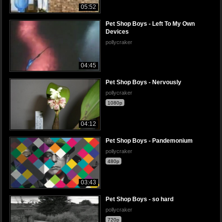
05:52
Pet Shop Boys - Left To My Own
Devices
pollycraker
04:45
Pet Shop Boys - Nervously
pollycraker
1080p
04:12
Pet Shop Boys - Pandemonium
pollycraker
480p
03:43
Pet Shop Boys - so hard
pollycraker
720p