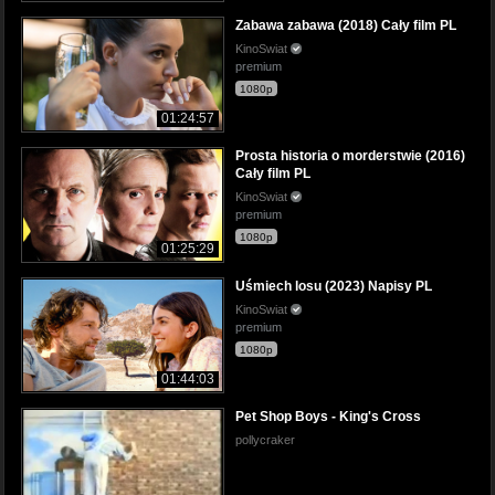
Zabawa zabawa (2018) Cały film PL
KinoSwiat
premium
1080p
01:24:57
Prosta historia o morderstwie (2016)
Cały film PL
KinoSwiat
premium
1080p
01:25:29
Uśmiech losu (2023) Napisy PL
KinoSwiat
premium
1080p
01:44:03
Pet Shop Boys - King's Cross
pollycraker