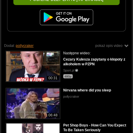
Dodał:
pollycraker
pokaż opis video
Następne wideo:
Cezary Kulesza zapytany o kłopoty z
alkoholem w PZPN
Sport.pl
480p
00:31
Nirvana where did you sleep
pollycraker
06:48
Pet Shop Boys - How Can You Expect
To Be Taken Seriously