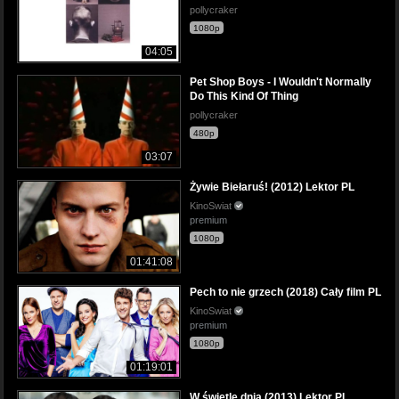
pollycraker
1080p
04:05
Pet Shop Boys - I Wouldn't Normally
Do This Kind Of Thing
pollycraker
480p
03:07
Żywie Biełaruś! (2012) Lektor PL
KinoSwiat
premium
1080p
01:41:08
Pech to nie grzech (2018) Cały film PL
KinoSwiat
premium
1080p
01:19:01
W świetle dnia (2013) Lektor PL