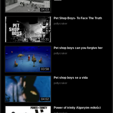
04:03
Pet Shop Boys- To Face The Truth
pollycraker
05:31
Pet shop boys can you forgive her
pollycraker
03:58
Pet shop boys se a vida
pollycraker
04:02
Power of trinity Algorytm miłości
pollycraker