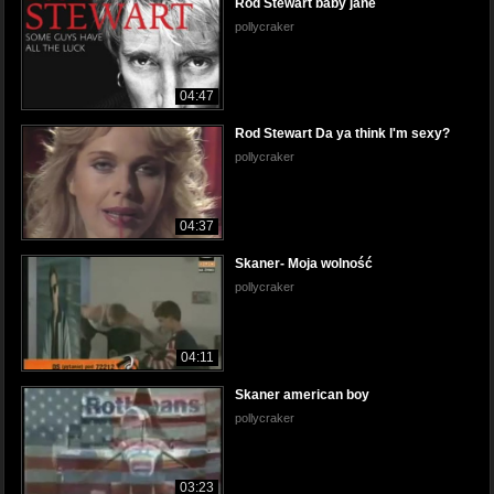
Rod Stewart baby jane
pollycraker
04:47
Rod Stewart Da ya think l'm sexy?
pollycraker
04:37
Skaner- Moja wolność
pollycraker
04:11
Skaner american boy
pollycraker
03:23