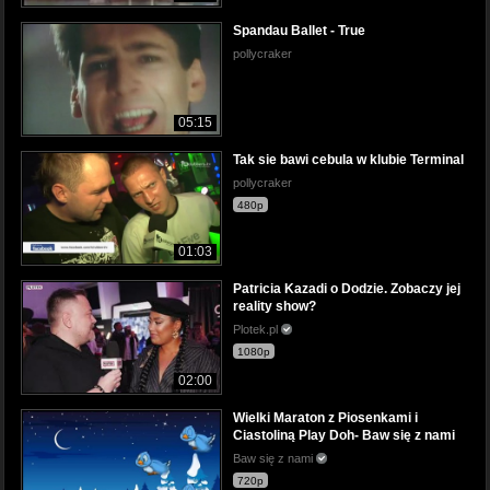
Spandau Ballet - True
pollycraker
05:15
Tak sie bawi cebula w klubie Terminal
pollycraker
480p
01:03
Patricia Kazadi o Dodzie. Zobaczy jej
reality show?
Plotek.pl
1080p
02:00
Wielki Maraton z Piosenkami i
Ciastoliną Play Doh- Baw się z nami
Baw się z nami
720p