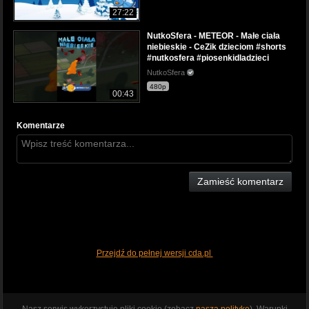
27:22
NutkoSfera - METEOR - Małe ciała
niebieskie - CeZik dzieciom #shorts
#nutkosfera #piosenkidladzieci
NutkoSfera
480p
00:43
Komentarze
Zamieść komentarz
Przejdź do pełnej wersji cda.pl
Nasz serwis wykorzystuje pliki cookie (zobacz
naszą politykę
). Warunki