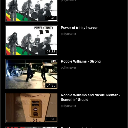
03:40
Power of trinity heaven
pollycraker
03:33
Robbie Williams - Strong
pollycraker
04:35
Robbie Williams and Nicole Kidman -
Somethin' Stupid
pollycraker
03:20