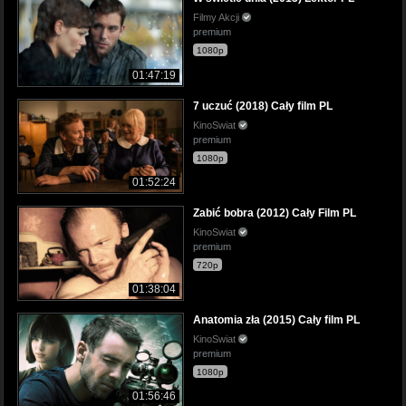
Filmy Akcji
premium
1080p
01:47:19
7 uczuć (2018) Cały film PL
KinoSwiat
premium
1080p
01:52:24
Zabić bobra (2012) Cały Film PL
KinoSwiat
premium
720p
01:38:04
Anatomia zła (2015) Cały film PL
KinoSwiat
premium
1080p
01:56:46