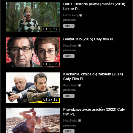
Doris: Historia pewnej miłości (2018)
Lektor PL
Filmy Akcji
premium
1080p
01:28:57
Body/Ciało (2015) Cały film PL
KinoSwiat
premium
1080p
01:28:36
Kochanie, chyba cię zabiłem (2014)
Cały Film PL
KinoSwiat
premium
1080p
01:27:19
Prawdziwe życie aniołów (2022) Cały
film PL
KinoSwiat
premium
1080p