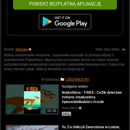
POBIERZ BEZPŁATNĄ APLIKACJĘ
Dodał:
Vlomag
zwiń opis video
Robią niesamowite wrażenie - papierowe wycinaki to pomysł artysty o
pseudonimie Paperboyo. Mężczyzna ma tysiące fanów na całym świecie,
wszystko dzięki oryginalnym pomysłom i niezwykłej kreatywności. Zobaczcie
nowy wymiar sztuki. Więcej tematów na vlogmag.pl
W katalogu:
CIEKAWOSTKI
Następne wideo:
NutkoSfera - T-REX - CeZik dzieciom
#shorts #nutkosfera
#piosenkidladzieci #cezik
NutkoSfera
00:39
480p
To, Co Odkryli Zamrożene w Lodzie,