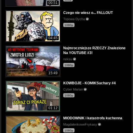
00:51
Czego nie wiesz o... FALLOUT
Topowa Dycha
1080p
04:45
Najmroczniejsze RZECZY Znalezione
Na YOUTUBE #3!
neksu
1080p
15:49
KOWBOJE - KOMIKSuchary #4
Cyber Marian
1080p
01:12
MIODOWNIK i katastrofa kuchenna
MagdalenkoweFrykasy
1080p