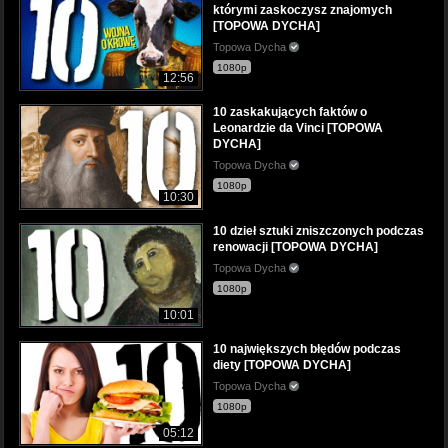
którymi zaskoczysz znajomych
[TOPOWA DYCHA]
Topowa Dycha
1080p
12:56
10 zaskakujących faktów o
Leonardzie da Vinci [TOPOWA
DYCHA]
Topowa Dycha
1080p
10:30
10 dzieł sztuki zniszczonych podczas
renowacji [TOPOWA DYCHA]
Topowa Dycha
1080p
10:01
10 największych błędów podczas
diety [TOPOWA DYCHA]
Topowa Dycha
1080p
05:12