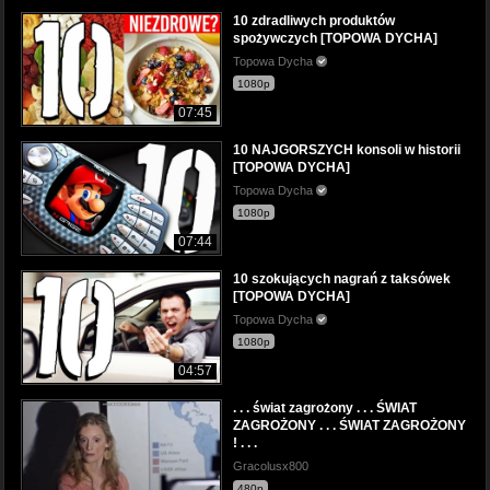
10 zdradliwych produktów
spożywczych [TOPOWA DYCHA]
Topowa Dycha
1080p
07:45
10 NAJGORSZYCH konsoli w historii
[TOPOWA DYCHA]
Topowa Dycha
1080p
07:44
10 szokujących nagrań z taksówek
[TOPOWA DYCHA]
Topowa Dycha
1080p
04:57
. . . świat zagrożony . . . ŚWIAT
ZAGROŻONY . . . ŚWIAT ZAGROŻONY
! . . .
Gracolusx800
480p