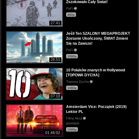
Zszokowało Cały Świat!
PaFi
480p
27:41
Jeśli Ten SZALONY MEGAPROJEKT
Zostanie Ukończony, ŚWIAT Zmieni
Się na Zawsze!
PaFi
1080p
26:51
10 Polaków znanych w Hollywood
[TOPOWA DYCHA]
Topowa Dycha
1080p
07:10
Amsterdam Vice: Początek (2019)
Lektor PL
Filmy Akcji
premium
1080p
01:46:02