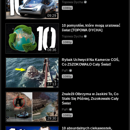
Topowa Dycha
1080p
09:29
10 pomysłów, które mogą uratować
świat [TOPOWA DYCHA]
Topowa Dycha
1080p
08:36
Rybak Uchwycił Na Kamerze COŚ,
Co ZSZOKOWAŁO Cały Świat!
PaFi
1080p
27:13
Znaleźli Olbrzyma w Jaskini To, Co
Stało Się Później, Zszokowało Cały
Świat
PaFi
1080p
29:30
10 absurdalnych ciekawostek,