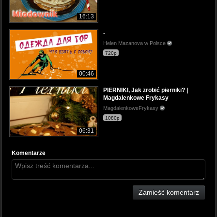
16:13
-
Helen Mazanova w Polsce
720p
00:46
PIERNIKI, Jak zrobić pierniki? |
Magdalenkowe Frykasy
MagdalenkoweFrykasy
1080p
06:31
Komentarze
Zamieść komentarz