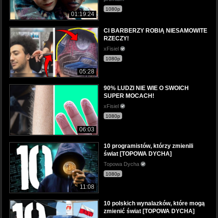
1080p
01:19:24
CI BARBERZY ROBIĄ NIESAMOWITE
RZECZY!
xFisiel
1080p
05:28
90% LUDZI NIE WIE O SWOICH
SUPER MOCACH!
xFisiel
1080p
06:03
10 programistów, którzy zmienili
świat [TOPOWA DYCHA]
Topowa Dycha
1080p
11:08
10 polskich wynalazków, które mogą
zmienić świat [TOPOWA DYCHA]