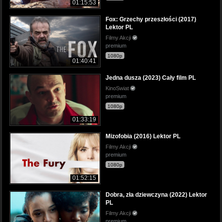
01:15:53
Fox: Grzechy przeszłości (2017)
Lektor PL
Filmy Akcji
premium
1080p
01:40:41
Jedna dusza (2023) Cały film PL
KinoSwiat
premium
1080p
01:33:19
Mizofobia (2016) Lektor PL
Filmy Akcji
premium
1080p
01:52:15
Dobra, zła dziewczyna (2022) Lektor
PL
Filmy Akcji
premium