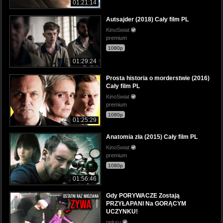
01:21:14
Autsajder (2018) Cały film PL
KinoSwiat
premium
1080p
01:29:24
Prosta historia o morderstwie (2016)
Cały film PL
KinoSwiat
premium
1080p
01:25:29
Anatomia zła (2015) Cały film PL
KinoSwiat
premium
1080p
01:56:46
Gdy PORYWACZE Zostają
PRZYŁAPANI Na GORĄCYM
UCZYNKU!
neksu