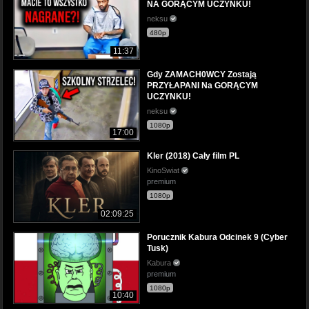
NA GORĄCYM UCZYNKU!
neksu
480p
11:37
Gdy ZAMACH0WCY Zostają
PRZYŁAPANI Na GORĄCYM
UCZYNKU!
neksu
1080p
17:00
Kler (2018) Cały film PL
KinoSwiat
premium
1080p
02:09:25
Porucznik Kabura Odcinek 9 (Cyber
Tusk)
Kabura
premium
1080p
10:40