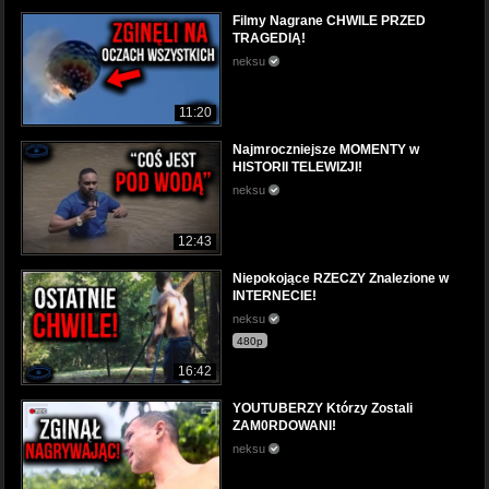
Filmy Nagrane CHWILE PRZED
TRAGEDIĄ!
neksu
11:20
Najmroczniejsze MOMENTY w
HISTORII TELEWIZJI!
neksu
12:43
Niepokojące RZECZY Znalezione w
INTERNECIE!
neksu
480p
16:42
YOUTUBERZY Którzy Zostali
ZAM0RDOWANI!
neksu