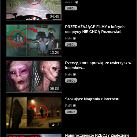
neksu
1080p
04:49
PRZERAŻAJĄCE FILMY o których
sceptycy NIE CHCĄ Rozmawiać!
PaFi
1080p
13:26
Rzeczy, które sprawią, że uwierzysz w
kosmitów...
PaFi
1080p
09:09
Szokujące Nagrania z Internetu
PaFi
1080p
14:12
Najmroczniejsze RZECZY Znalezione