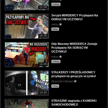
1080p
12:29
Seryjni M0RDERCY Przyłapani Na
GORĄCYM UCZYNKU!
neksu
480p
16:29
Gdy Masowy M0RDERCA Zostaje
Przyłapany NA GORĄCYM
UCZYNKU!
neksu
1080p
14:20
STALKERZY I PRZEŚLADOWCY
przyłapani na gorącym uczynku!
Strasznie Ciekawe
720p
14:33
STRASZNE nagrania z KAMERKI
SAMOCHODOWEJ!