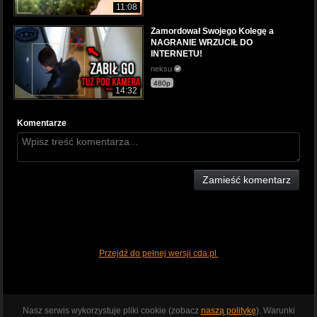
11:08
Zamordował Swojego Kolegę a
NAGRANIE WRZUCIŁ DO
INTERNETU!
neksu
480p
14:32
Komentarze
Zamieść komentarz
Przejdź do pełnej wersji cda.pl
Nasz serwis wykorzystuje pliki cookie (zobacz
naszą politykę
). Warunki