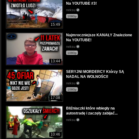
Na YOUTUBE #3!
neksu
1080p
15:49
Najmroczniejsze KANAŁY Znalezione
Na YOUTUBE!
neksu
1080p
13:44
SERYJNI MORDERCY Którzy SĄ
NADAL NA WOLNOŚCI!
neksu
1080p
17:08
Bliźniaczki które wbiegły na
autostradę i zaczęły zabijać...
neksu
10:46