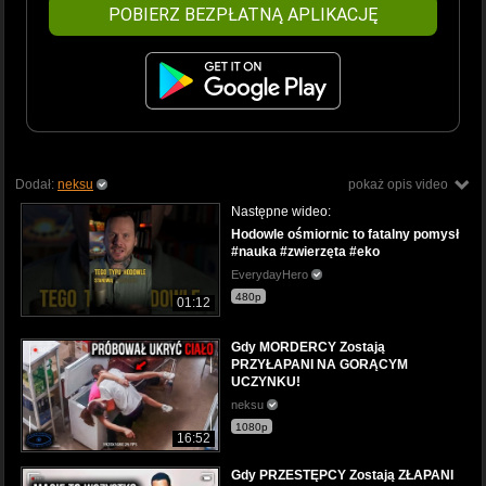
POBIERZ BEZPŁATNĄ APLIKACJĘ
Dodał:
neksu
pokaż opis video
Następne wideo:
Hodowle ośmiornic to fatalny pomysł
#nauka #zwierzęta #eko
EverydayHero
480p
01:12
Gdy MORDERCY Zostają
PRZYŁAPANI NA GORĄCYM
UCZYNKU!
neksu
1080p
16:52
Gdy PRZESTĘPCY Zostają ZŁAPANI