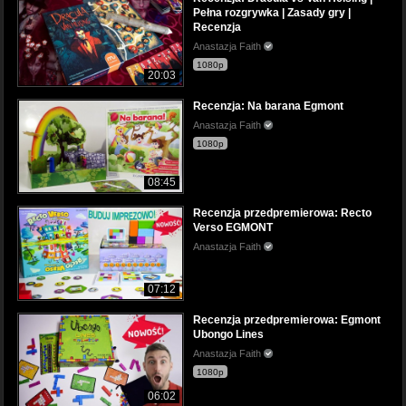
Pełna rozgrywka | Zasady gry |
Recenzja
Anastazja Faith
1080p
20:03
Recenzja: Na barana Egmont
Anastazja Faith
1080p
08:45
Recenzja przedpremierowa: Recto
Verso EGMONT
Anastazja Faith
07:12
Recenzja przedpremierowa: Egmont
Ubongo Lines
Anastazja Faith
1080p
06:02