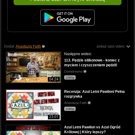
Dodał:
Anastazja Faith
pokaż opis video
Następne wideo:
113. Pędzle silikonowe - koniec z
myciem i czyszczeniem pędzli!
Domidrewno
1080p
04:24
Recenzja: Azul Letni Pawilon/ Pełna
rozgrywka
Anastazja Faith
1080p
23:07
Azul Letni Pawilon vs Azul Ogród
Królowej | Który lepszy?