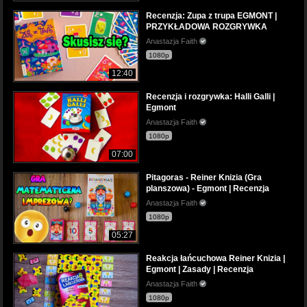
Recenzja: Zupa z trupa EGMONT |
PRZYKŁADOWA ROZGRYWKA
Anastazja Faith
1080p
12:40
Recenzja i rozgrywka: Halli Galli |
Egmont
Anastazja Faith
1080p
07:00
Pitagoras - Reiner Knizia (Gra
planszowa) - Egmont | Recenzja
Anastazja Faith
1080p
05:27
Reakcja łańcuchowa Reiner Knizia |
Egmont | Zasady | Recenzja
Anastazja Faith
1080p