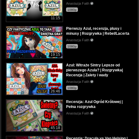
Anastazja Faith
1080p
11:15
Pierwszy Azul, recenzja, plusy i
minusy | Rozgrywka | Rebel/Lacerta
Anastazja Faith
1080p
19:15
Azul: Witraże Sintry Lepsze od
pierwszego Azula? | Rozgrywka|
Recenzja | Zalety i wady
Anastazja Faith
1080p
26:46
Recenzja: Azul Ogród Królowej |
Pełna rozgrywka
Anastazja Faith
45:18
Recenzja: Dracula vs Van Helsing |