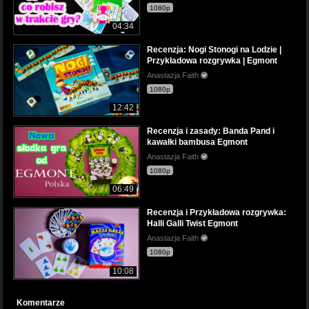
1080p
04:34
Recenzja: Nogi Stonogi na Lodzie |
Przykładowa rozgrywka | Egmont
Anastazja Faith
1080p
12:42
Recenzja i zasady: Banda Pand i
kawałki bambusa Egmont
Anastazja Faith
1080p
06:49
Recenzja i Przykładowa rozgrywka:
Halli Galli Twist Egmont
Anastazja Faith
1080p
10:08
Komentarze