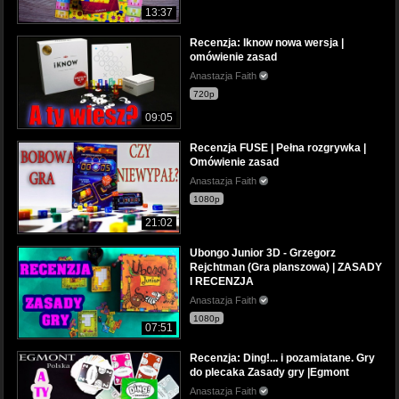
13:37
Recenzja: Iknow nowa wersja |
omówienie zasad
Anastazja Faith
720p
09:05
Recenzja FUSE | Pełna rozgrywka |
Omówienie zasad
Anastazja Faith
1080p
21:02
Ubongo Junior 3D - Grzegorz
Rejchtman (Gra planszowa) | ZASADY
I RECENZJA
Anastazja Faith
1080p
07:51
Recenzja: Ding!... i pozamiatane. Gry
do plecaka Zasady gry |Egmont
Anastazja Faith