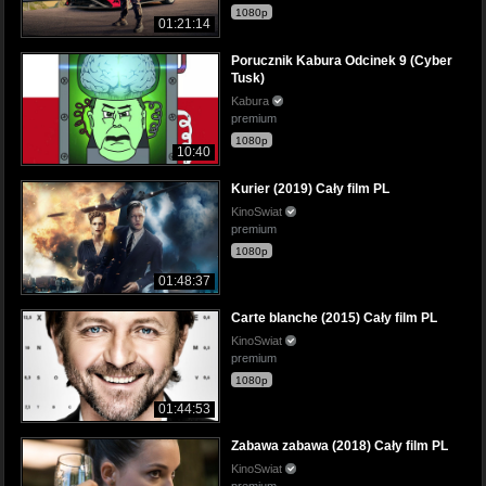
1080p
01:21:14
Porucznik Kabura Odcinek 9 (Cyber
Tusk)
Kabura
premium
1080p
10:40
Kurier (2019) Cały film PL
KinoSwiat
premium
1080p
01:48:37
Carte blanche (2015) Cały film PL
KinoSwiat
premium
1080p
01:44:53
Zabawa zabawa (2018) Cały film PL
KinoSwiat
premium