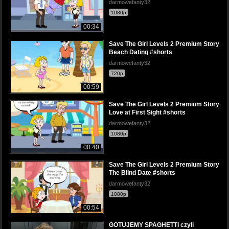
darmowefanty32
1080p
00:34
Save The Girl Levels 2 Premium Story
Beach Dating #shorts
darmowefanty32
720p
00:59
Save The Girl Levels 2 Premium Story
Love at First Sight #shorts
darmowefanty32
1080p
00:40
Save The Girl Levels 2 Premium Story
The Blind Date #shorts
darmowefanty32
1080p
00:54
GOTUJEMY SPAGHETTI czyli