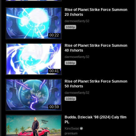
Rise of Planet Strike Force Summon
20 #shorts
darmowefanty32
1080p
00:22
Rise of Planet Strike Force Summon
40 #shorts
darmowefanty32
1080p
00:41
Rise of Planet Strike Force Summon
50 #shorts
darmowefanty32
1080p
00:59
Budda. Dzieciak '98 (2024) Cały film
PL
KinoSwiat
premium