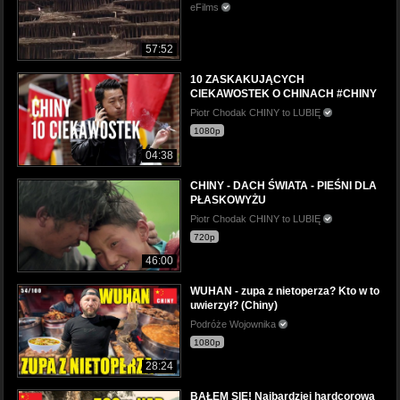
eFilms
57:52
10 ZASKAKUJĄCYCH
CIEKAWOSTEK O CHINACH #CHINY
Piotr Chodak CHINY to LUBIĘ
1080p
04:38
CHINY - DACH ŚWIATA - PIEŚNI DLA
PŁASKOWYŻU
Piotr Chodak CHINY to LUBIĘ
720p
46:00
WUHAN - zupa z nietoperza? Kto w to
uwierzył? (Chiny)
Podróże Wojownika
1080p
28:24
BAŁEM SIĘ! Najbardziej hardcorowa