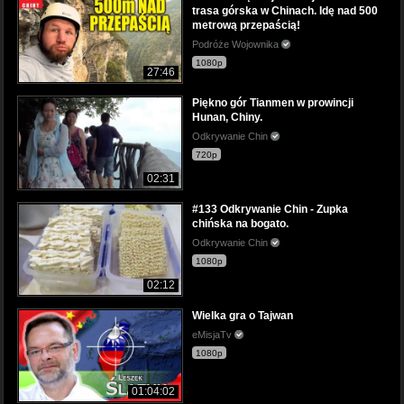
trasa górska w Chinach. Idę nad 500
metrową przepaścią!
Podróże Wojownika
1080p
27:46
Piękno gór Tianmen w prowincji
Hunan, Chiny.
Odkrywanie Chin
720p
02:31
#133 Odkrywanie Chin - Zupka
chińska na bogato.
Odkrywanie Chin
1080p
02:12
Wielka gra o Tajwan
eMisjaTv
1080p
01:04:02