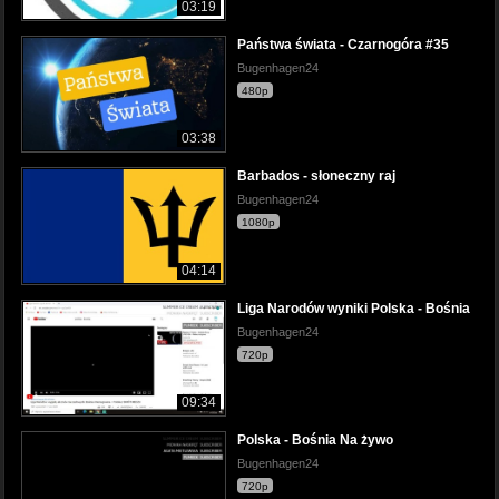
03:19
Państwa świata - Czarnogóra #35
Bugenhagen24
480p
03:38
Barbados - słoneczny raj
Bugenhagen24
1080p
04:14
Liga Narodów wyniki Polska - Bośnia
Bugenhagen24
720p
09:34
Polska - Bośnia Na żywo
Bugenhagen24
720p