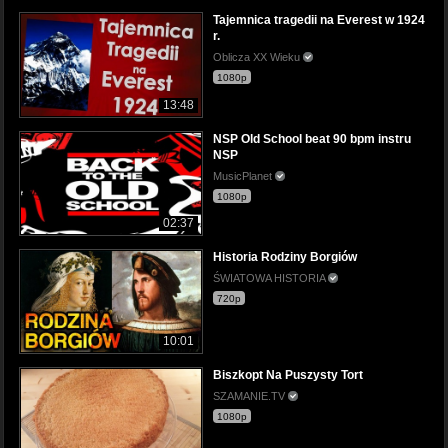
Tajemnica tragedii na Everest w 1924
r.
Oblicza XX Wieku
1080p
13:48
NSP Old School beat 90 bpm instru
NSP
MusicPlanet
1080p
02:37
Historia Rodziny Borgiów
ŚWIATOWA HISTORIA
720p
10:01
Biszkopt Na Puszysty Tort
SZAMANIE.TV
1080p