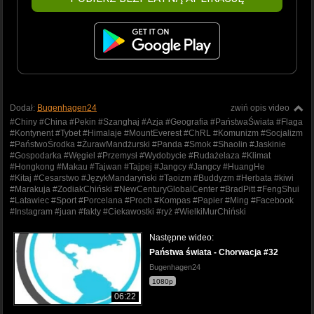
Dodał:
Bugenhagen24
zwiń opis video
#Chiny #China #Pekin #Szanghaj #Azja #Geografia #PaństwaŚwiata #Flaga
#Kontynent #Tybet #Himalaje #MountEverest #ChRL #Komunizm #Socjalizm
#PaństwoŚrodka #ŻurawMandżurski #Panda #Smok #Shaolin #Jaskinie
#Gospodarka #Węgiel #Przemysł #Wydobycie #Rudażelaza #Klimat
#Hongkong #Makau #Tajwan #Tajpej #Jangcy #Jangcy #HuangHe
#Kitaj #Cesarstwo #JęzykMandaryński #Taoizm #Buddyzm #Herbata #kiwi
#Marakuja #ZodiakChiński #NewCenturyGlobalCenter #BradPitt #FengShui
#Latawiec #Sport #Porcelana #Proch #Kompas #Papier #Ming #Facebook
#Instagram #juan #fakty #Ciekawostki #ryż #WielkiMurChiński
Następne wideo:
Państwa świata - Chorwacja #32
Bugenhagen24
1080p
06:22