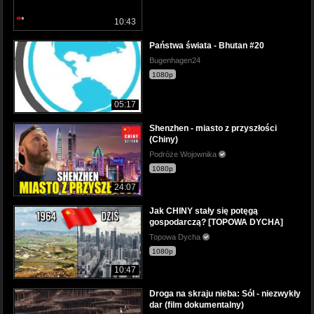
10:43
Państwa świata - Bhutan #20
Bugenhagen24
1080p
05:17
Shenzhen - miasto z przyszłości
(Chiny)
Podróże Wojownika
1080p
24:07
Jak CHINY stały się potęgą
gospodarczą? [TOPOWA DYCHA]
Topowa Dycha
1080p
10:47
Droga na skraju nieba: Sól - niezwykły
dar (film dokumentalny)