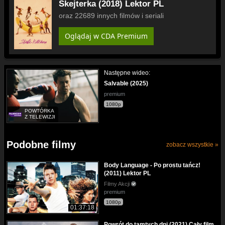
Skejterka (2018) Lektor PL
oraz 22689 innych filmów i seriali
Oglądaj w CDA Premium
Następne wideo:
Salvable (2025)
premium
1080p
POWTÓRKA
Z TELEWIZJI
Podobne filmy
zobacz wszystkie »
Body Language - Po prostu tańcz!
(2011) Lektor PL
Filmy Akcji
premium
1080p
01:37:18
Powrót do tamtych dni (2021) Cały film