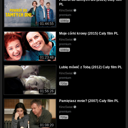
PL
KinoSwiat
premium
1080p
01:44:55
Moje córki krowy (2015) Cały film PL
KinoSwiat
premium
1080p
01:23:48
Lubię mówić z Tobą (2012) Cały film PL
KinoSwiat
premium
720p
01:56:26
Pamiętasz mnie? (2007) Cały film PL
KinoSwiat
premium
720p
01:08:20