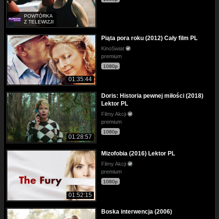
POWTÓRKA
Z TELEWIZJI
Piąta pora roku (2012) Cały film PL
KinoSwiat
premium
1080p
01:35:44
Doris: Historia pewnej miłości (2018)
Lektor PL
Filmy Akcji
premium
1080p
01:28:57
Mizofobia (2016) Lektor PL
Filmy Akcji
premium
1080p
01:52:15
Boska interwencja (2006)