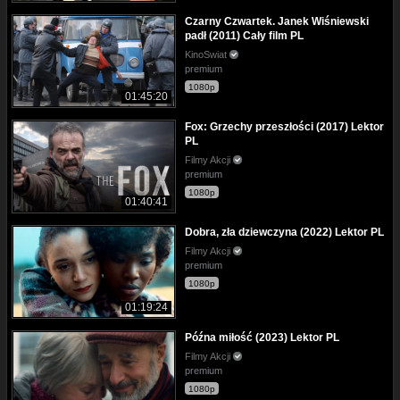
Czarny Czwartek. Janek Wiśniewski
padł (2011) Cały film PL
KinoSwiat
premium
1080p
01:45:20
Fox: Grzechy przeszłości (2017) Lektor
PL
Filmy Akcji
premium
1080p
01:40:41
Dobra, zła dziewczyna (2022) Lektor PL
Filmy Akcji
premium
1080p
01:19:24
Późna miłość (2023) Lektor PL
Filmy Akcji
premium
1080p