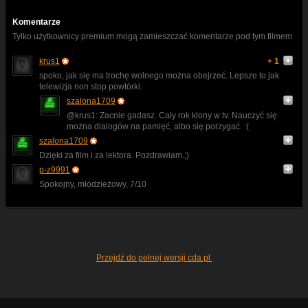
Komentarze
Tylko użytkownicy premium mogą zamieszczać komentarze pod tym filmem
krus1
+ 1
spoko, jak się ma trochę wolnego można obejrzeć. Lepsze to jak
telewizja non stop powtórki.
szalona1709
@krus1: Zacnie gadasz. Cały rok klony w tv. Nauczyć się
można dialogów na pamięć, albo się porzygać. :(
szalona1709
Dzięki za film i za lektora. Pozdrawiam.;)
p-z9991
Spokojny, młodzieżowy, 7/10
Przejdź do pełnej wersji cda.pl