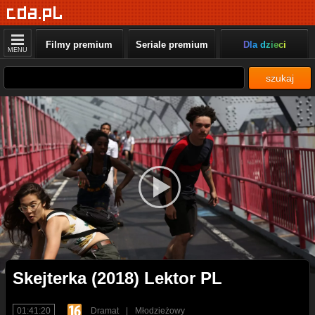
Filmy premium
Seriale premium
Dla dzieci
MENU
szukaj
Skejterka (2018) Lektor PL
01:41:20
Dramat
|
Młodzieżowy