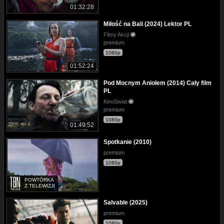
01:32:28
Miłość na Bali (2024) Lektor PL
Filmy Akcji
premium
1080p
01:52:24
Pod Mocnym Aniołem (2014) Cały film
PL
KinoSwiat
premium
1080p
01:49:52
Spotkanie (2010)
premium
1080p
POWTÓRKA
Z TELEWIZJI
Salvable (2025)
premium
1080p