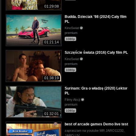
01:29:08
Budda. Dzieciak '98 (2024) Cały film
PL
KinoSwiat
premium
1080p
01:21:14
Szczęście świata (2016) Cały film PL
KinoSwiat
premium
1080p
01:38:19
Surinam: Gra o władzę (2020) Lektor
PL
Filmy Akcji
premium
1080p
01:32:01
best of arcade games Demo live test
zapraszam na youtube MR JARO11232,
JARO LIV