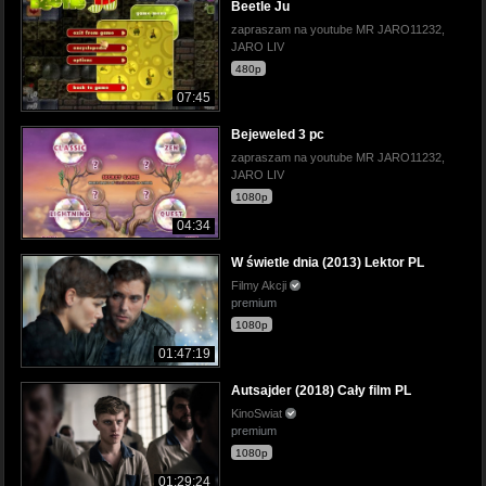
Beetle Ju
zapraszam na youtube MR JARO11232,
JARO LIV
480p
07:45
Bejeweled 3 pc
zapraszam na youtube MR JARO11232,
JARO LIV
1080p
04:34
W świetle dnia (2013) Lektor PL
Filmy Akcji
premium
1080p
01:47:19
Autsajder (2018) Cały film PL
KinoSwiat
premium
1080p
01:29:24