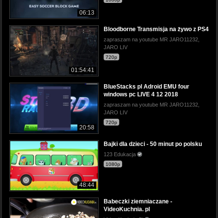
06:13
Bloodborne Transmisja na żywo z PS4
zapraszam na youtube MR JARO11232,
JARO LIV
720p
01:54:41
BlueStacks pl Adroid EMU four
windows pc LIVE 4 12 2018
zapraszam na youtube MR JARO11232,
JARO LIV
720p
20:58
Bajki dla dzieci - 50 minut po polsku
123 Edukacja
1080p
48:44
Babeczki ziemniaczane -
VideoKuchnia. pl