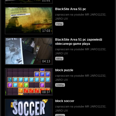
21:01
BlackSite Area 51 pc
zapraszam na youtube MR JARO11232,
JARO LIV
720p
17:03
BlackSite Area 51 pc zapowiedż
obiecanego game playa
zapraszam na youtube MR JARO11232,
JARO LIV
480p
04:13
block puzzle
zapraszam na youtube MR JARO11232,
JARO LIV
1080p
08:37
block soccer
zapraszam na youtube MR JARO11232,
JARO LIV
1080p