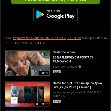
Dodał:
zapraszam na youtube MR JARO11232, JARO LIV
zwiń opis video
BATTLE ISLANDS STRATEGIA
Następne wideo:
10 NAJLEPSZYCH POSTACI
FILMOWYCH
SWIATOWADYSZKA
720p
10:29
Battle fild 5 pl , Transmisja na żywo
,live ,27 ,07,2021 { z mikro }
zapraszam na youtube MR JARO11232,
JARO LIV
720p
01:19:52