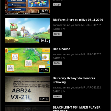
720p
10:42
Big Farm Story pc pl live 06,11,2020
zapraszam na youtube MR JARO11232,
JARO LIV
1080p
36:31
Bild a house
zapraszam na youtube MR JARO11232,
JARO LIV
1080p
24:50
Biurkowy Uchwyt do monitora
unboxing
zapraszam na youtube MR JARO11232,
JARO LIV
1080p
02:56
BLACKLIGHT PS4 MULTI PLAYER