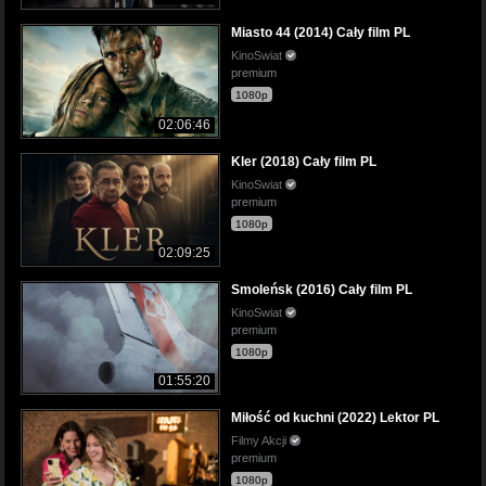
Miasto 44 (2014) Cały film PL
KinoSwiat
premium
1080p
02:06:46
Kler (2018) Cały film PL
KinoSwiat
premium
1080p
02:09:25
Smoleńsk (2016) Cały film PL
KinoSwiat
premium
1080p
01:55:20
Miłość od kuchni (2022) Lektor PL
Filmy Akcji
premium
1080p