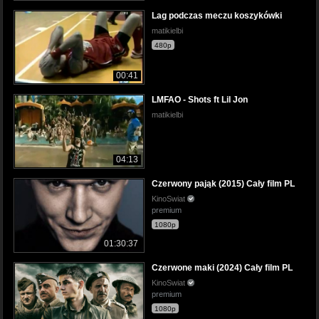
Lag podczas meczu koszykówki
matikielbi
480p
00:41
LMFAO - Shots ft Lil Jon
matikielbi
04:13
Czerwony pająk (2015) Cały film PL
KinoSwiat
premium
1080p
01:30:37
Czerwone maki (2024) Cały film PL
KinoSwiat
premium
1080p