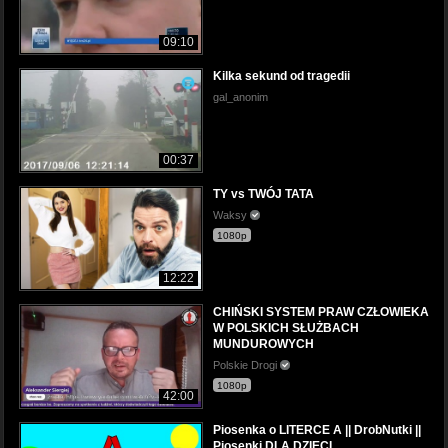
09:10
Kilka sekund od tragedii
gal_anonim
00:37
TY vs TWÓJ TATA
Waksy
1080p
12:22
CHIŃSKI SYSTEM PRAW CZŁOWIEKA
W POLSKICH SŁUŻBACH
MUNDUROWYCH
Polskie Drogi
1080p
42:00
Piosenka o LITERCE A || DrobNutki ||
Piosenki DLA DZIECI