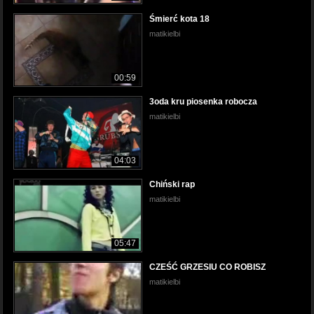
Śmierć kota 18
matikielbi
00:59
3oda kru piosenka robocza
matikielbi
04:03
Chiński rap
matikielbi
05:47
CZEŚĆ GRZESIU CO ROBISZ
matikielbi