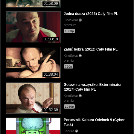
01:58:09
Jedna dusza (2023) Cały film PL
KinoSwiat
premium
1080p
01:33:19
Zabić bobra (2012) Cały Film PL
KinoSwiat
premium
720p
01:38:04
Gotowi na wszystko. Exterminator
(2017) Cały film PL
KinoSwiat
premium
1080p
01:52:39
Porucznik Kabura Odcinek 9 (Cyber
Tusk)
Kabura