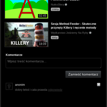
NutkoSfera
1080p
02:45
Sesja Method Feeder - Skuteczne
przynęty Killery i nęcenie metody
Wędkarstwo Jedziemy Na Ryby
480p
18:09
Komentarze
Zamieść komentarz
anonim
dobry tekst i cała prawda
odpowiedz