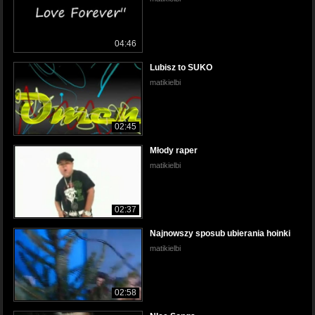
04:46
Lubisz to SUKO
matikielbi
02:45
Młody raper
matikielbi
02:37
Najnowszy sposub ubierania hoinki
matikielbi
02:58