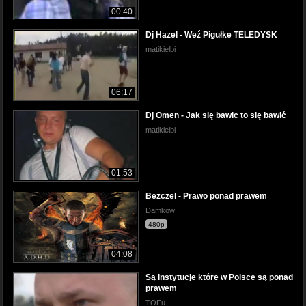
00:40
Dj Hazel - Weź Pigułke TELEDYSK
matikielbi
06:17
Dj Omen - Jak się bawic to się bawić
matikielbi
01:53
Bezczel - Prawo ponad prawem
Damkow
480p
04:08
Są instytucje które w Polsce są ponad
prawem
TOFu