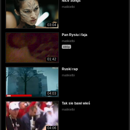
NIce Songs
matikielbi
03:04
Pan Rysiu i faja
matikielbi
480p
01:42
Ruski rap
matikielbi
04:03
Tak sie bawi wieś
matikielbi
04:06