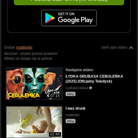
Dodał:
matikielbi
zwiń opis video
Bezczel - prawo ponad prawem
Widać co dzieje się w polsce
Następne wideo:
ŁYDKA GRUBASA CEBULEŃKA
(2025) (Oficjalny Teledysk)
LydkaGrubasa
480p
07:15
I was drunk
matikielbi
480p
02:44