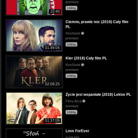
premium
1080p
10:40
Ciemno, prawie noc (2019) Cały film
PL
KinoSwiat
premium
1080p
01:49:04
Kler (2018) Cały film PL
KinoSwiat
premium
1080p
02:09:25
Życie jest wspaniałe (2018) Lektor PL
Filmy Akcji
premium
1080p
01:37:09
Love ForEver
matikielbi