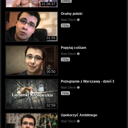
1080p
01:06:37
Oralny polski
Matt Olech
720p
01:55
Popytaj cośtam
Matt Olech
720p
00:50
Pożegnanie z Warszawą - dzień 3
Matt Olech
720p
02:59
Upokorzyć Ambitnego
Matt Olech