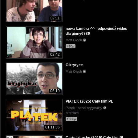
07:11
nowa kamera ^^ - odpowiedź wideo
dla ginny6789
Matt Olech
480p
02:42
O krytyce
Matt Olech
05:19
PIĄTEK (2025) Cały film PL
Piątek - serial oryginalny
premium
1080p
01:11:36
Carte blanche (2015) Cały film PL