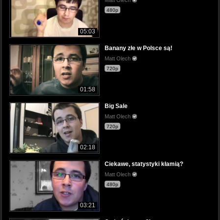
Matt Olech
480p
05:03
Banany złe w Polsce są!
Matt Olech
720p
01:58
Big Sale
Matt Olech
720p
02:18
Ciekawe, statystyki kłamią?
Matt Olech
480p
03:21