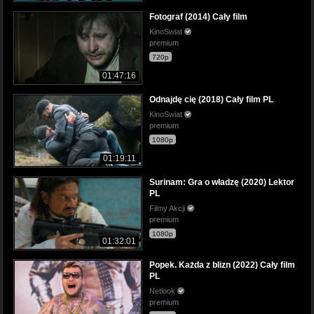
Fotograf (2014) Cały film
KinoSwiat
premium
720p
01:47:16
Odnajdę cię (2018) Cały film PL
KinoSwiat
premium
1080p
01:19:11
Surinam: Gra o władzę (2020) Lektor
PL
Filmy Akcji
premium
1080p
01:32:01
Popek. Każda z blizn (2022) Cały film
PL
Netlook
premium