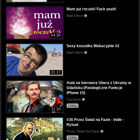
Mam już roczek! Fuck yeah!
Matt Olech
04:30
Sexy koszulka Wakacyjnie #2
Matt Olech
01:17
Atak na kierowcę Ubera z Ukrainy w
Gdańsku (Patologiczne Funkcje
iPhone 15)
Carrioner
1080p
11:16
#36 Przez Świat na Fazie - Indie -
Rytuał
Przez Świat Na Fazie
1080p