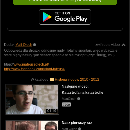
Dodał:
Matt Olech
zwiń opis video
Odpowiedź dla Broszki odnośnie nudy. Totalny spontan, więc wybaczcie
stare błędy natury "jak deszcz spadnie to sie roztopi" (czyt. śnieg), itp :)
htpp://
www.mateuszolech.pl/
http://www.facebook.com/VlogMateusz/
W katalogu:
Historia vlogów 2010 - 2012
Następne wideo:
Katastrofa na katastrofie
MattOlech
720p
01:19
Nasz pierwszy raz
Matt Olech