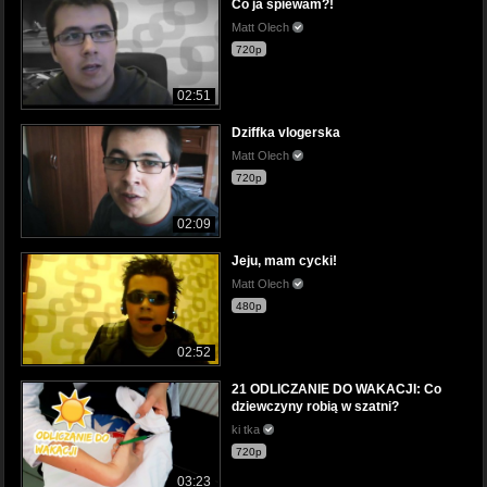
Co ja śpiewam?!
Matt Olech
720p
02:51
Dziffka vlogerska
Matt Olech
720p
02:09
Jeju, mam cycki!
Matt Olech
480p
02:52
21 ODLICZANIE DO WAKACJI: Co
dziewczyny robią w szatni?
ki tka
720p
03:23