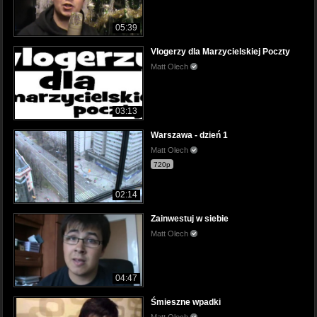
05:39
Vlogerzy dla Marzycielskiej Poczty
Matt Olech
03:13
Warszawa - dzień 1
Matt Olech
720p
02:14
Zainwestuj w siebie
Matt Olech
04:47
Śmieszne wpadki