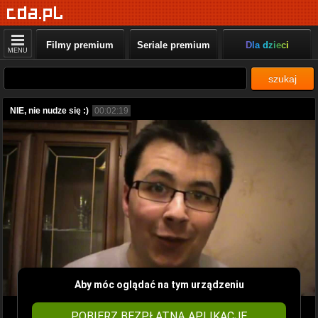
Filmy premium
Seriale premium
Dla dzieci
MENU
szukaj
NIE, nie nudze się :)
00:02:19
Aby móc oglądać na tym urządzeniu
POBIERZ BEZPŁATNĄ APLIKACJĘ