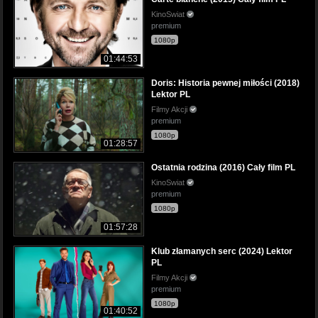
KinoSwiat
premium
1080p
01:44:53
Doris: Historia pewnej miłości (2018)
Lektor PL
Filmy Akcji
premium
1080p
01:28:57
Ostatnia rodzina (2016) Cały film PL
KinoSwiat
premium
1080p
01:57:28
Klub złamanych serc (2024) Lektor
PL
Filmy Akcji
premium
1080p
01:40:52