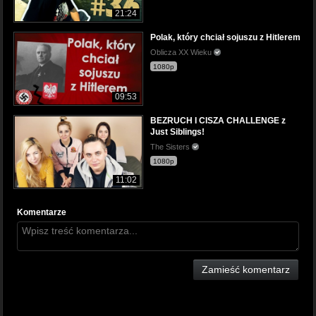
21:24
Polak, który chciał sojuszu z Hitlerem
Oblicza XX Wieku
1080p
09:53
BEZRUCH I CISZA CHALLENGE z
Just Siblings!
The Sisters
1080p
11:02
Komentarze
Zamieść komentarz