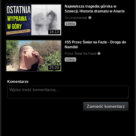
Największa tragedia górska w
Szwecji. Historia dramatu w Anaris
Szczytomaniak
1080p
16:13
#55 Przez Świat na Fazie - Droga do
Namibii
Przez Świat Na Fazie
1080p
25:20
Komentarze
Zamieść komentarz