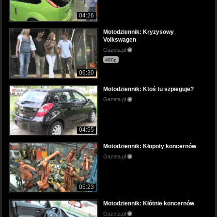
04:26
Motodziennik: Kryzysowy
Volkswagen
Gazeta.pl
480p
06:30
Motodziennik: Ktoś tu szpieguje?
Gazeta.pl
04:55
Motodziennik: Kłopoty koncernów
Gazeta.pl
05:23
Motodziennik: Kłótnie koncernów
Gazeta.pl