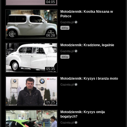
04:05
Motodziennik: Kostka Nissana w
Polsce
Gazeta.pl
480p
06:28
Motodziennik: Kradzione, legalnie
Gazeta.pl
480p
05:35
Motodziennik: Kryzys i branża moto
Gazeta.pl
05:25
Motodziennik: Kryzys omija
bogatych?
Gazeta.pl