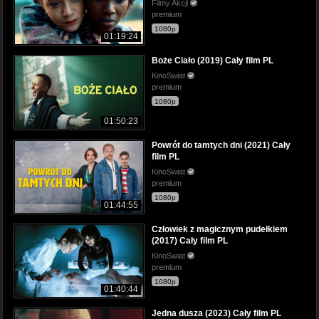
Filmy Akcji
premium
1080p
01:19:24
Boże Ciało (2019) Cały film PL
KinoSwiat
premium
1080p
01:50:23
Powrót do tamtych dni (2021) Cały
film PL
KinoSwiat
premium
1080p
01:44:55
Człowiek z magicznym pudełkiem
(2017) Cały film PL
KinoSwiat
premium
1080p
01:40:44
Jedna dusza (2023) Cały film PL