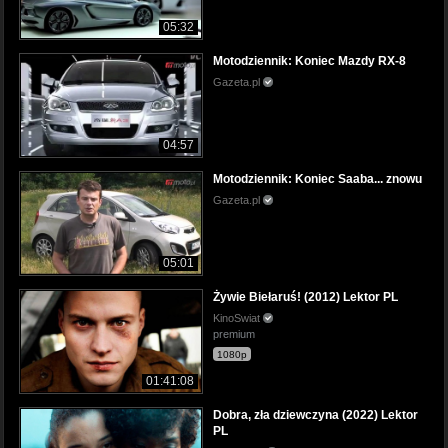
05:32
Motodziennik: Koniec Mazdy RX-8
Gazeta.pl
04:57
Motodziennik: Koniec Saaba... znowu
Gazeta.pl
05:01
Żywie Biełaruś! (2012) Lektor PL
KinoSwiat
premium
1080p
01:41:08
Dobra, zła dziewczyna (2022) Lektor
PL