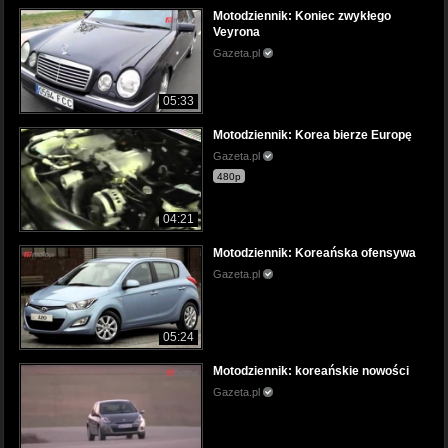
Motodziennik: Koniec zwykłego
Veyrona
Gazeta.pl
05:33
Motodziennik: Korea bierze Europę
Gazeta.pl
480p
04:21
Motodziennik: Koreańska ofensywa
Gazeta.pl
05:24
Motodziennik: koreańskie nowości
Gazeta.pl