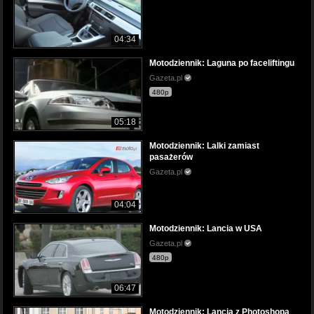
04:34
Motodziennik: Laguna po faceliftingu
Gazeta.pl
480p
05:18
Motodziennik: Lalki zamiast
pasażerów
Gazeta.pl
04:04
Motodziennik: Lancia w USA
Gazeta.pl
480p
06:47
Motodziennik: Lancia z Photoshopa