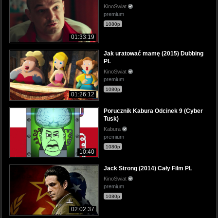
KinoSwiat
premium
1080p
01:33:19
Jak uratować mamę (2015) Dubbing
PL
KinoSwiat
premium
1080p
01:26:12
Porucznik Kabura Odcinek 9 (Cyber
Tusk)
Kabura
premium
1080p
10:40
Jack Strong (2014) Cały Film PL
KinoSwiat
premium
1080p
02:02:37