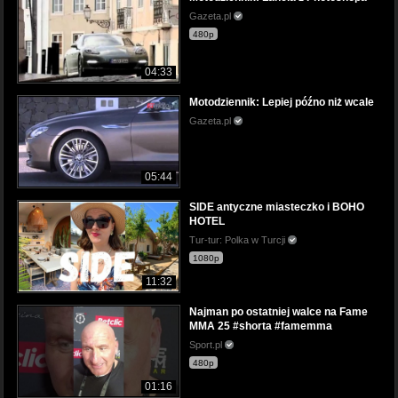
Gazeta.pl
480p
04:33
Motodziennik: Lepiej późno niż wcale
Gazeta.pl
05:44
SIDE antyczne miasteczko i BOHO
HOTEL
Tur-tur: Polka w Turcji
1080p
11:32
Najman po ostatniej walce na Fame
MMA 25 #shorta #famemma
Sport.pl
480p
01:16