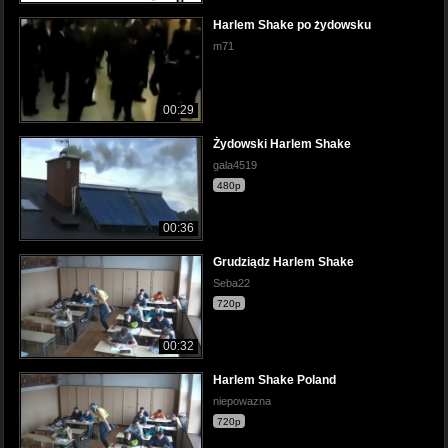
Harlem Shake po żydowsku
m71
00:29
Żydowski Harlem Shake
gala4519
480p
00:36
Grudziądz Harlem Shake
Seba22
720p
00:32
Harlem Shake Poland
niepowazna
720p