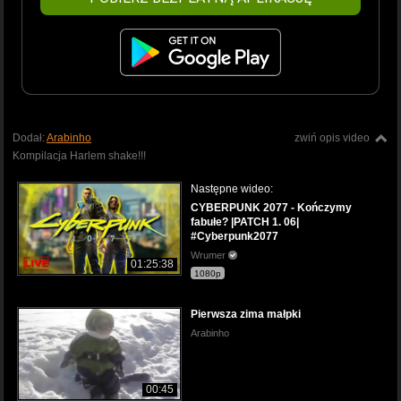
Dodał:
Arabinho
zwiń opis video
Kompilacja Harlem shake!!!
Następne wideo:
CYBERPUNK 2077 - Kończymy
fabułe? |PATCH 1. 06|
#Cyberpunk2077
Wrumer
01:25:38
1080p
Pierwsza zima małpki
Arabinho
00:45