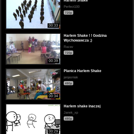
Harlem Shake
Perfect100
720p
00:33
Harlem Shake ! ! Godzina
Wychowawcza ;)
Razav
720p
00:39
Planica Harlem Shake
janjasniak
480p
00:34
Harlem shake inaczej
Janek_xp
480p
00:29