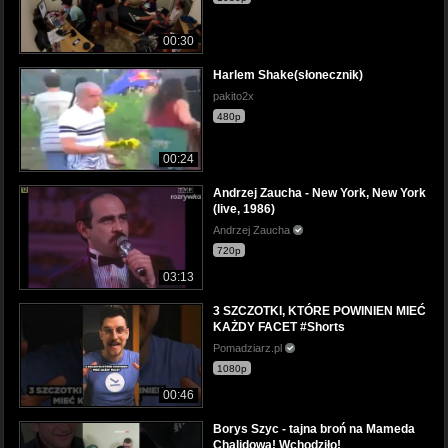
00:30
Harlem Shake(słonecznik)
pakito2x
480p
00:24
Andrzej Zaucha - New York, New York
(live, 1986)
Andrzej Zaucha
720p
03:13
3 SZCZOTKI, KTÓRE POWINIEN MIEĆ
KAŻDY FACET #Shorts
Pomadziarz.pl
1080p
00:46
Borys Szyc - tajna broń na Mameda
Chalidowa! Wchodziło!