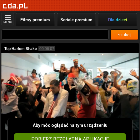
Filmy premium
Seriale premium
Dla dzieci
MENU
szukaj
Top Harlem Shake
00:06:07
Aby móc oglądać na tym urządzeniu
POBIERZ BEZPŁATNĄ APLIKACJĘ