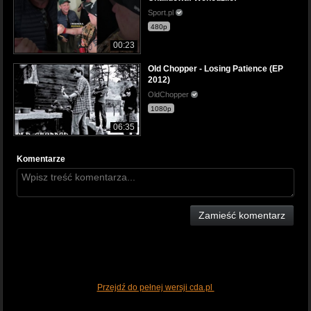
Sport.pl
480p
00:23
Old Chopper - Losing Patience (EP
2012)
OldChopper
1080p
06:35
Komentarze
Zamieść komentarz
Przejdź do pełnej wersji cda.pl