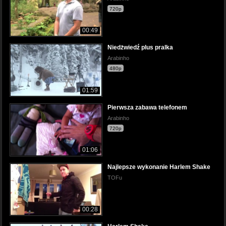
720p
00:49
Niedżwiedź plus pralka
Arabinho
480p
01:59
Pierwsza zabawa telefonem
Arabinho
720p
01:06
Najlepsze wykonanie Harlem Shake
TOFu
00:28