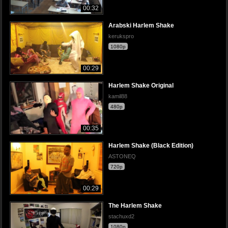
00:32
Arabski Harlem Shake
kerukspro
1080p
00:29
Harlem Shake Original
kamil88
480p
00:35
Harlem Shake (Black Edition)
ASTONEQ
720p
00:29
The Harlem Shake
stachuxd2
1080p