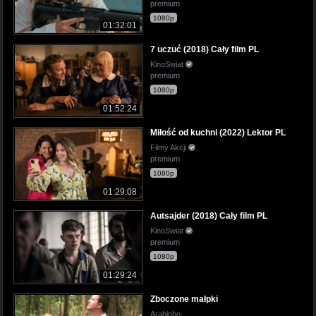
premium
1080p
01:32:01
7 uczuć (2018) Cały film PL
KinoSwiat
premium
1080p
01:52:24
Miłość od kuchni (2022) Lektor PL
Filmy Akcji
premium
1080p
01:29:08
Autsajder (2018) Cały film PL
KinoSwiat
premium
1080p
01:29:24
Zboczone małpki
Arabinho