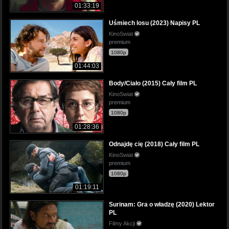
01:33:19
Uśmiech losu (2023) Napisy PL
KinoSwiat
premium
1080p
01:44:03
Body/Ciało (2015) Cały film PL
KinoSwiat
premium
1080p
01:28:36
Odnajdę cię (2018) Cały film PL
KinoSwiat
premium
1080p
01:19:11
Surinam: Gra o władzę (2020) Lektor
PL
Filmy Akcji