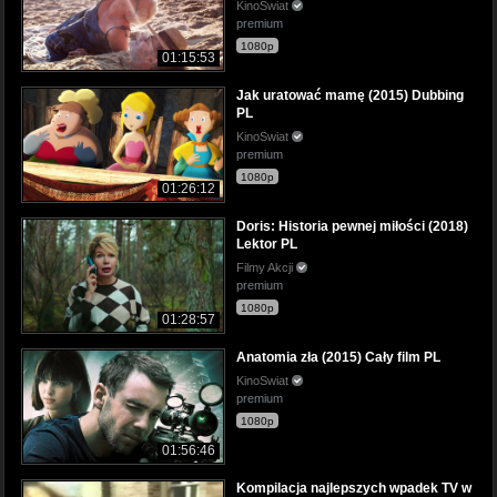
KinoSwiat
premium
1080p
01:15:53
Jak uratować mamę (2015) Dubbing
PL
KinoSwiat
premium
1080p
01:26:12
Doris: Historia pewnej miłości (2018)
Lektor PL
Filmy Akcji
premium
1080p
01:28:57
Anatomia zła (2015) Cały film PL
KinoSwiat
premium
1080p
01:56:46
Kompilacja najlepszych wpadek TV w