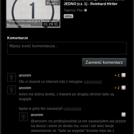
JEDNO (cz. 1) - Reinhard Hirtler
Tajemny Plan
480p
01:29:31
Komentarze
Zamieść komentarz
anonim
+ 2
Oto ci dowód co internet robi z mózgów.
odpowiedz
anonim
+ 2
koleś ma dobrą deskę, z trakami po drugiej stronie! taile są
wygięte.
łapka w górę kto zauważył!
odpowiedz
anonim
@anonim: no profesjonalisto ja nie zauważyłem.ale jezdze
na desce i wiem ze deska ma: nose i tail wiec twoje
stwierdzenie ze :"taile sa wygiete" troszke mija sie z