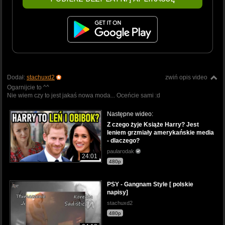
Dodał:
stachuxd2
zwiń opis video
Ogarnijcie to ^^
Nie wiem czy to jest jakaś nowa moda... Oceńcie sami :d
Następne wideo:
Z czego żyje Książe Harry? Jest
leniem grzmiały amerykańskie media
- dlaczego?
paularodak
24:01
480p
PSY - Gangnam Style [ polskie
napisy]
stachuxd2
480p