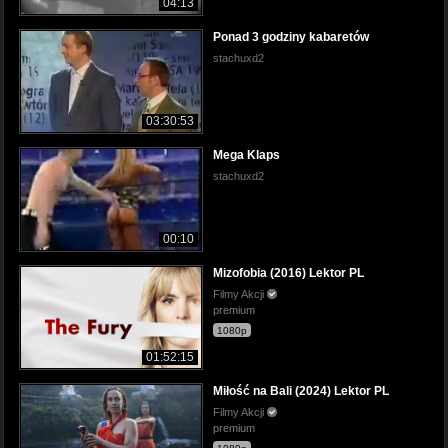
04:13
Ponad 3 godziny kabaretów
stachuxd2
03:30:53
Mega Klaps
stachuxd2
00:10
Mizofobia (2016) Lektor PL
Filmy Akcji
premium
1080p
01:52:15
Miłość na Bali (2024) Lektor PL
Filmy Akcji
premium