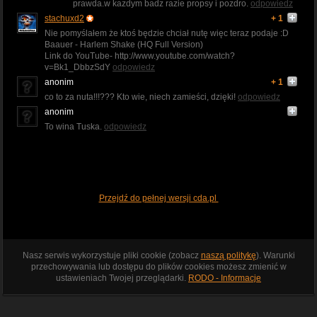
prawda.w kazdym badz razie propsy i pozdro.
odpowiedz
stachuxd2
+ 1
Nie pomyślałem że ktoś będzie chciał nutę więc teraz podaje :D
Baauer - Harlem Shake (HQ Full Version)
Link do YouTube- http://www.youtube.com/watch?
v=Bk1_DbbzSdY
odpowiedz
anonim
+ 1
co to za nuta!!!??? Kto wie, niech zamieści, dzięki!
odpowiedz
anonim
To wina Tuska.
odpowiedz
Przejdź do pełnej wersji cda.pl
Nasz serwis wykorzystuje pliki cookie (zobacz
naszą politykę
). Warunki
przechowywania lub dostępu do plików cookies możesz zmienić w
ustawieniach Twojej przeglądarki.
RODO - Informacje