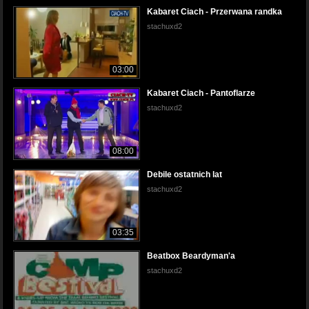
Kabaret Ciach - Przerwana randka
stachuxd2
03:00
Kabaret Ciach - Pantoflarze
stachuxd2
08:00
Debile ostatnich lat
stachuxd2
03:35
Beatbox Beardyman'a
stachuxd2