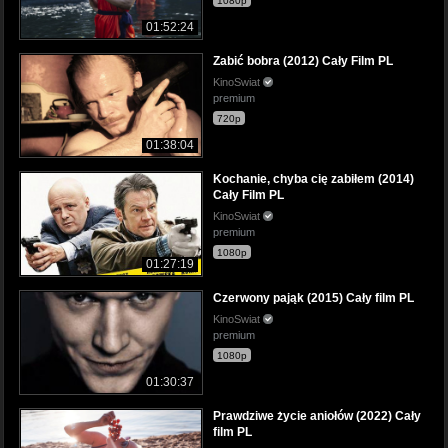
1080p
01:52:24
Zabić bobra (2012) Cały Film PL
KinoSwiat
premium
720p
01:38:04
Kochanie, chyba cię zabiłem (2014)
Cały Film PL
KinoSwiat
premium
1080p
01:27:19
Czerwony pająk (2015) Cały film PL
KinoSwiat
premium
1080p
01:30:37
Prawdziwe życie aniołów (2022) Cały
film PL