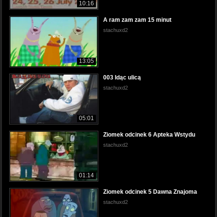
10:16
A ram zam zam 15 minut
stachuxd2
13:05
003 Idąc ulicą
stachuxd2
05:01
Ziomek odcinek 6 Apteka Wstydu
stachuxd2
01:14
Ziomek odcinek 5 Dawna Znajoma
stachuxd2