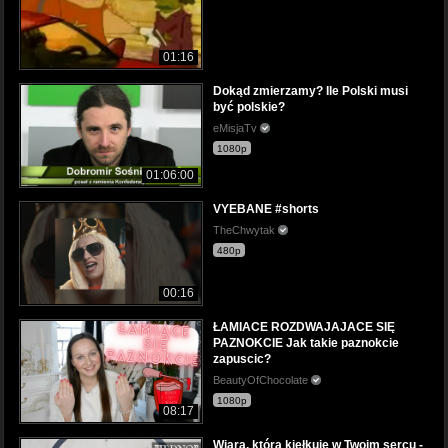
01:16
Dokąd zmierzamy? Ile Polski musi
być polskie?
eMisjaTv
1080p
01:06:00
VYEBANE #shorts
TheChwytak
480p
00:16
ŁAMIACE ROZDWAJAJACE SIĘ
PAZNOKCIE Jak takie paznokcie
zapuscic?
BeautyOfChocolate
1080p
08:17
Wiara, która kiełkuje w Twoim sercu -