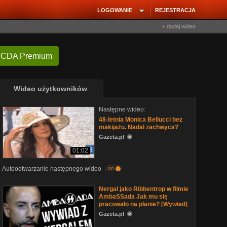
LOGOWANIE
REJESTRACJA
+ dodaj wideo
 CDA Premium
Wideo użytkowników
Następne wideo:
48-letnia Monica Bellucci bez
makijażu. Nadal zachwyca?
Gazeta.pl
01:02
Autoodtwarzanie następnego wideo
on
Nergal jako Ribbentrop w filmie
AmbaSSada Jak mu się
pracowało na planie? [Wywiad]
Gazeta.pl