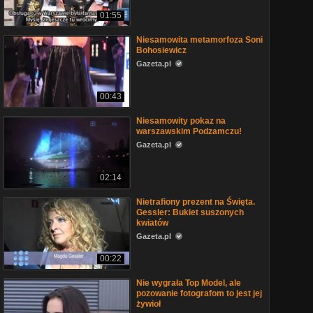
01:55
Niesamowita metamorfoza Soni
Bohosiewicz
Gazeta.pl
00:43
Niesamowity pokaz na
warszawskim Podzamczu!
Gazeta.pl
02:14
Nietrafiony prezent na Święta.
Gessler: Bukiet suszonych
kwiatów
Gazeta.pl
00:22
Nie wygrała Top Model, ale
pozowanie fotografom to jest jej
żywioł