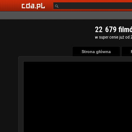
2
2
6
7
9
film
w super cenie już od 2
Strona główna