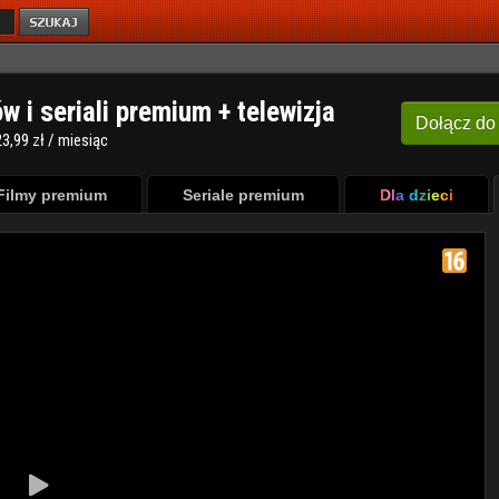
ów i seriali premium + telewizja
Dołącz
do
3,99 zł / miesiąc
Filmy premium
Seriale premium
Dla dzieci