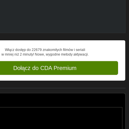
Włącz dostęp do 22679 znakomitych filmów i seriali
w mniej niż 2 minuty! Nowe, wygodne metody aktywacji.
Dołącz do CDA Premium