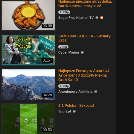
Najlepsze pieczone skrzydełka.
Bardzo prosta marynata!
1080p
Sugar Free Kitchen TV
03:09
SAMOTNA KOBIETA - Suchary
#296
720p
Cyber Marian
01:57
Najlepsze Ferraty w Austrii #4
Arlberger ! 3 Szczyty Piękna
Grań Kat. D
1080p
Anonimowy Alpinista
04:28
1:1 Polska - Szkocja!
Sport.pl
00:53