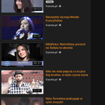
720p
Gazeta.pl
00:53
Niezwykły występ Moniki
Kuszyńskiej
Gazeta.pl
01:22
Niklińska: Nietrafiony prezent
na Święta to ubrania
Gazeta.pl
00:37
Nikt nie miał pojęcia co to jest
Big brother, to była czysta karta
Gazeta.pl
03:01
Nina Terentiew podryguje w
rytm muzyki!