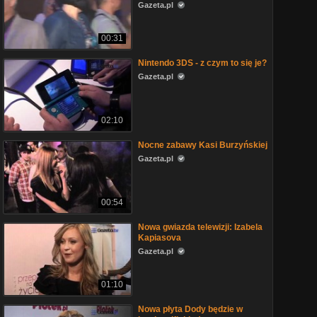
Gazeta.pl
00:31
Nintendo 3DS - z czym to się je?
Gazeta.pl
02:10
Nocne zabawy Kasi Burzyńskiej
Gazeta.pl
00:54
Nowa gwiazda telewizji: Izabela
Kapiasova
Gazeta.pl
01:10
Nowa płyta Dody będzie w