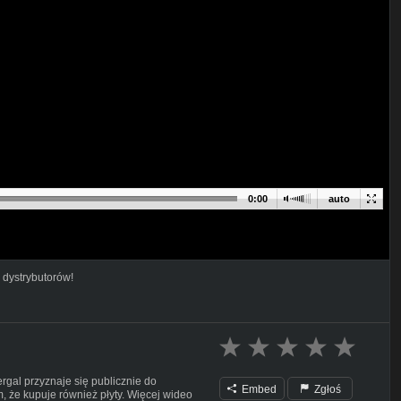
0:00
auto
 dystrybutorów!
ergal przyznaje się publicznie do
Embed
Zgłoś
m, że kupuje również płyty. Więcej wideo