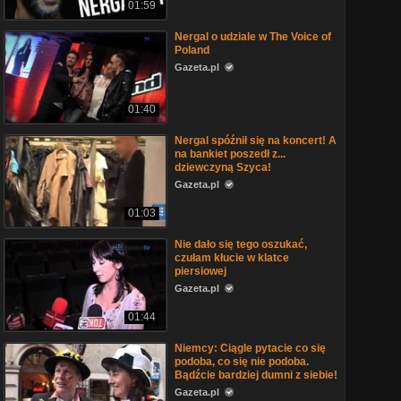
01:59
Nergal o udziale w The Voice of
Poland
Gazeta.pl
01:40
Nergal spóźnił się na koncert! A
na bankiet poszedł z...
dziewczyną Szyca!
Gazeta.pl
01:03
Nie dało się tego oszukać,
czułam kłucie w klatce
piersiowej
Gazeta.pl
01:44
Niemcy: Ciągle pytacie co się
podoba, co się nie podoba.
Bądźcie bardziej dumni z siebie!
Gazeta.pl