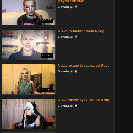
języku elfickim!
Gazeta.pl
00:52
Nowa Reklama Radia Roxy
Gazeta.pl
00:20
Noworoczne życzenia od Dody
Gazeta.pl
00:35
Noworoczne życzenia od Dżagi
Gazeta.pl
00:23