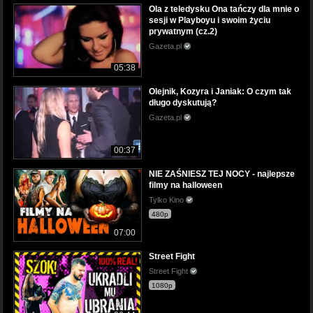
Ola z teledysku Ona tańczy dla mnie o
sesji w Playboyu i swoim życiu
prywatnym (cz.2)
Gazeta.pl
05:38
Olejnik, Kozyra i Janiak: O czym tak
długo dyskutują?
Gazeta.pl
00:37
NIE ZAŚNIESZ TEJ NOCY - najlepsze
filmy na halloween
Tylko Kino
480p
07:00
Street Fight
Street Fight
1080p