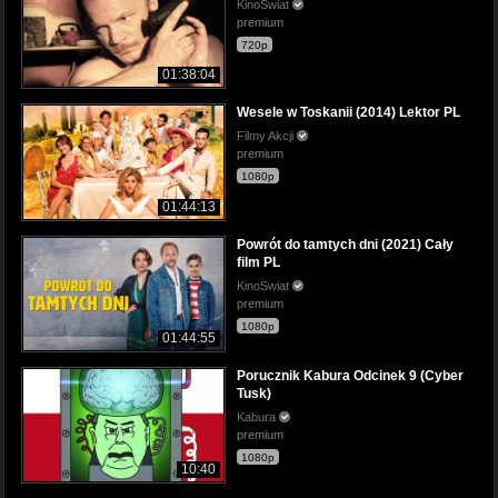
KinoSwiat
premium
720p
01:38:04
Wesele w Toskanii (2014) Lektor PL
Filmy Akcji
premium
1080p
01:44:13
Powrót do tamtych dni (2021) Cały
film PL
KinoSwiat
premium
1080p
01:44:55
Porucznik Kabura Odcinek 9 (Cyber
Tusk)
Kabura
premium
1080p
10:40