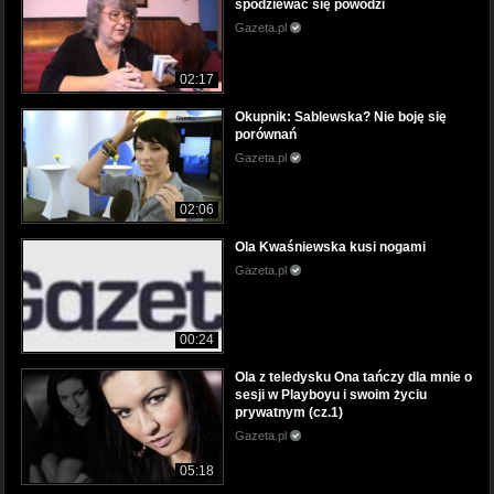
spodziewać się powodzi
Gazeta.pl
02:17
Okupnik: Sablewska? Nie boję się
porównań
Gazeta.pl
02:06
Ola Kwaśniewska kusi nogami
Gazeta.pl
00:24
Ola z teledysku Ona tańczy dla mnie o
sesji w Playboyu i swoim życiu
prywatnym (cz.1)
Gazeta.pl
05:18