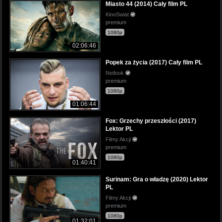
Miasto 44 (2014) Cały film PL
KinoSwiat
premium
1080p
02:06:46
Popek za życia (2017) Cały film PL
Netlook
premium
1080p
01:06:44
Fox: Grzechy przeszłości (2017)
Lektor PL
Filmy Akcji
premium
1080p
01:40:41
Surinam: Gra o władzę (2020) Lektor
PL
Filmy Akcji
premium
1080p
01:32:01