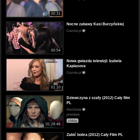
00:31
Nocne zabawy Kasi Burzyńskiej
Gazeta.pl
00:54
Nowa gwiazda telewizji: Izabela
Kapiasova
Gazeta.pl
01:10
Dziewczyna z szafy (2012) Cały film
PL
KinoSwiat
premium
1080p
01:28:46
Zabić bobra (2012) Cały Film PL