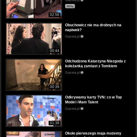
Gazeta.pl
480p
02:56
Obuchowicz nie ma drobnych na
napiwek?
Gazeta.pl
00:44
Odchudzona Katarzyna Niezgoda z
koleżanką zamiast z Tomkiem
Gazeta.pl
00:39
Odkrywamy karty TVN: co w Top
Model i Mam Talent
Gazeta.pl
01:38
Około pierwszego maja możemy