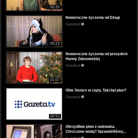
00:35
Noworoczne życzenia od Dżagi
Gazeta.pl
00:23
Noworoczne życzenia od prezydent
Hanny Zdanowskiej
Gazeta.pl
01:07
Obie Sistars w ciąży. Taki był plan?
Gazeta.pl
00:52
Obrzydliwe piwo z nalewaka.
Chrzczone wodą? Sprawdziliśmy...