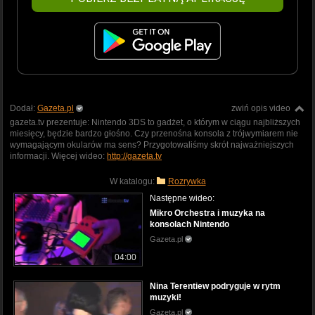
Dodał:
Gazeta.pl
zwiń opis video
gazeta.tv prezentuje: Nintendo 3DS to gadżet, o którym w ciągu najbliższych
miesięcy, będzie bardzo głośno. Czy przenośna konsola z trójwymiarem nie
wymagającym okularów ma sens? Przygotowaliśmy skrót najważniejszych
informacji. Więcej wideo:
http://gazeta.tv
W katalogu:
Rozrywka
Następne wideo:
Mikro Orchestra i muzyka na
konsolach Nintendo
Gazeta.pl
04:00
Nina Terentiew podryguje w rytm
muzyki!
Gazeta.pl