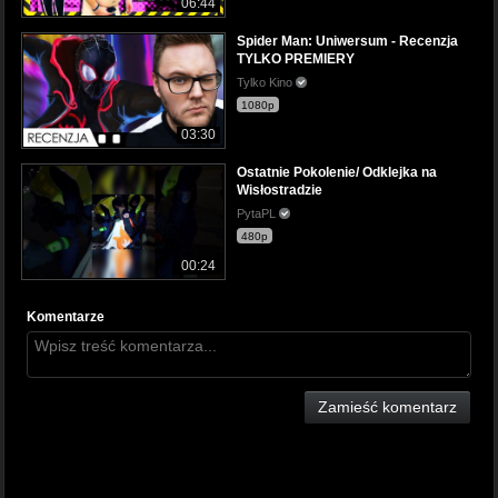
06:44
Spider Man: Uniwersum - Recenzja
TYLKO PREMIERY
Tylko Kino
1080p
03:30
Ostatnie Pokolenie/ Odklejka na
Wisłostradzie
PytaPL
480p
00:24
Komentarze
Zamieść komentarz