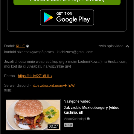
Dodał:
KLLC
zwiń opis video
kontakt biznesowy/współpraca - kllcbiznes@gmail.com
Jeżeli chcesz mnie wesprzeć kup grę z moim kodem(Kowal) na Eneba.com,
mój kod da ci 3%rabatu na wszystkie gry!
Eneba -
https://bit.ly/2Z16HHx
Serwer discord -
https://discord.gg/mvFTpWj
#kllc
Następne wideo:
Jak zrobic Mexicoburgery [video-
kuchnia. pl]
VideoKuchniapl
480p
03:27