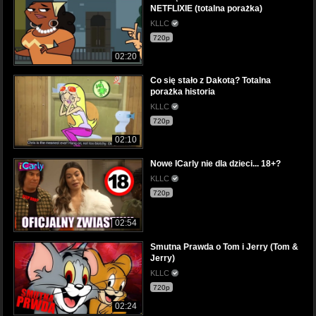
NETFLIXIE (totalna porażka)
KLLC
720p
02:20
Co się stało z Dakotą? Totalna
porażka historia
KLLC
720p
02:10
Nowe ICarly nie dla dzieci... 18+?
KLLC
720p
02:54
Smutna Prawda o Tom i Jerry (Tom &
Jerry)
KLLC
720p
02:24