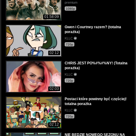
premium
1080p
01:58:09
Gwen i Courtney razem? (totalna
porażka)
KLLC
720p
02:12
CHRIS JEST PO%#%#%NY! (Totalna
porażka)
KLLC
720p
02:03
Postaci które powinny być częściej!
totalna porażka
KLLC
720p
02:12
NIE BĘDZIE NOWEGO SEZONU NA