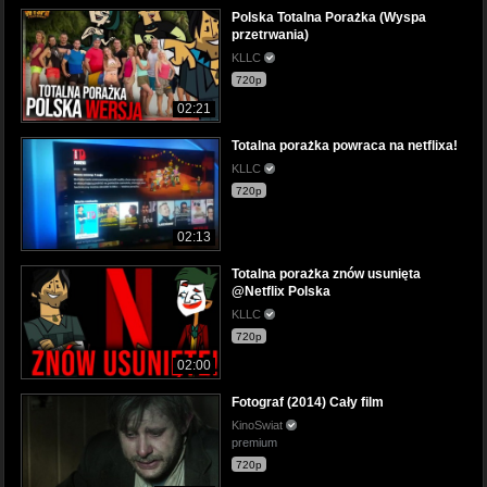
Polska Totalna Porażka (Wyspa
przetrwania)
KLLC
720p
02:21
Totalna porażka powraca na netflixa!
KLLC
720p
02:13
Totalna porażka znów usunięta
@Netflix Polska
KLLC
720p
02:00
Fotograf (2014) Cały film
KinoSwiat
premium
720p