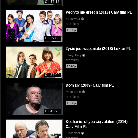
01:47:16
Pech to nie grzech (2018) Cały film PL
KinoSwiat
premium
1080p
01:19:01
Życie jest wspaniałe (2018) Lektor PL
Filmy Akcji
premium
1080p
01:37:09
Dom zły (2009) Cały film PL
Media4fun
premium
1080p
01:45:21
Kochanie, chyba cię zabiłem (2014)
Cały Film PL
KinoSwiat
premium