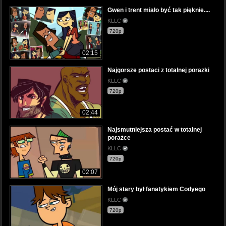
Gwen i trent miało być tak pięknie....
KLLC
720p
02:15
Najgorsze postaci z totalnej porazki
KLLC
720p
02:44
Najsmutniejsza postać w totalnej
porażce
KLLC
720p
02:07
Mój stary był fanatykiem Codyego
KLLC
720p