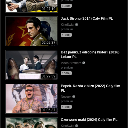
1080p
01:27:19
Jack Strong (2014) Cały Film PL
KinoSwiat
premium
1080p
02:02:37
Bez paniki, z odrobiną histerii (2016)
Lektor PL
Video Brothers
premium
1080p
01:29:39
Popek. Każda z blizn (2022) Cały film
PL
Netlook
premium
1080p
01:06:37
Czerwone maki (2024) Cały film PL
KinoSwiat