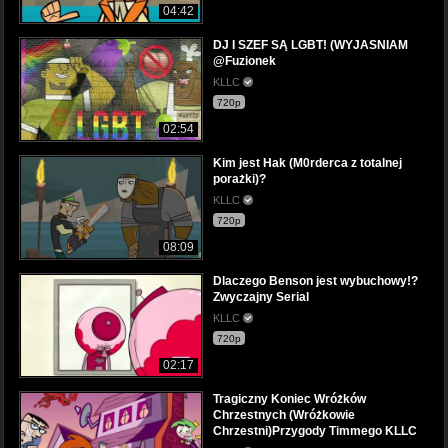
04:42
DJ I SZEF SĄ LGBT! (WYJASNIAM
@Fuzionek
KLLC
720p
02:54
Kim jest Hak (M0rderca z totalnej
porażki)?
KLLC
720p
08:09
Dlaczego Benson jest wybuchowy!?
Zwyczajny Serial
KLLC
720p
02:17
Tragiczny Koniec Wróżków
Chrzestnych (Wróżkowie
Chrzestni)Przygody Timmego KLLC