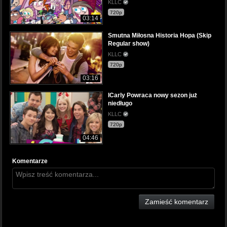
KLLC
720p
03:14
Smutna Miłosna Historia Hopa (Skip
Regular show)
KLLC
720p
03:16
ICarly Powraca nowy sezon już
niedługo
KLLC
720p
04:46
Komentarze
Zamieść komentarz