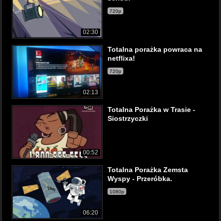
720p
02:30
Totalna porażka powraca na
netflixa!
720p
02:13
Totalna Porażka w Trasie -
Siostrzyczki
00:52
Totalna Porażka Zemsta
Wyspy - Przeróbka.
1080p
06:20