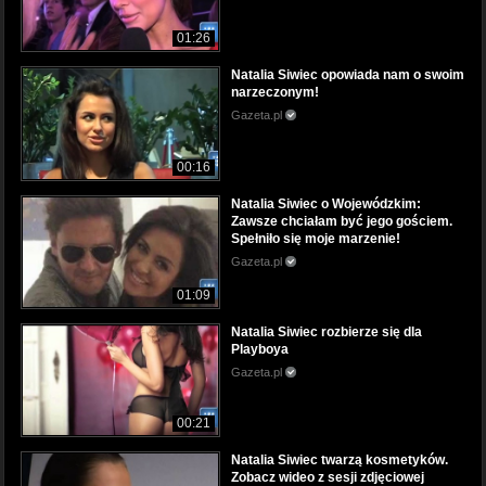
01:26
Natalia Siwiec opowiada nam o swoim
narzeczonym!
Gazeta.pl
00:16
Natalia Siwiec o Wojewódzkim:
Zawsze chciałam być jego gościem.
Spełniło się moje marzenie!
Gazeta.pl
01:09
Natalia Siwiec rozbierze się dla
Playboya
Gazeta.pl
00:21
Natalia Siwiec twarzą kosmetyków.
Zobacz wideo z sesji zdjęciowej