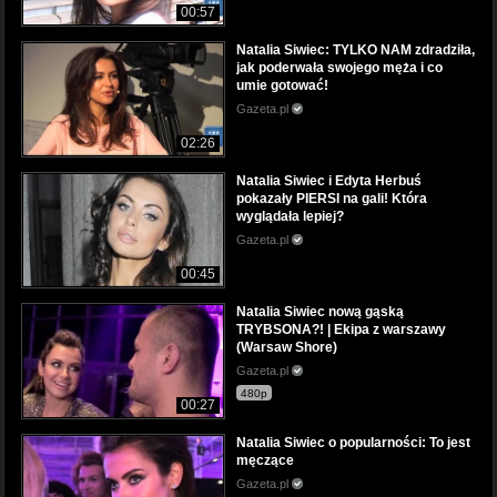
00:57
Natalia Siwiec: TYLKO NAM zdradziła,
jak poderwała swojego męża i co
umie gotować!
Gazeta.pl
02:26
Natalia Siwiec i Edyta Herbuś
pokazały PIERSI na gali! Która
wyglądała lepiej?
Gazeta.pl
00:45
Natalia Siwiec nową gąską
TRYBSONA?! | Ekipa z warszawy
(Warsaw Shore)
Gazeta.pl
480p
00:27
Natalia Siwiec o popularności: To jest
męczące
Gazeta.pl