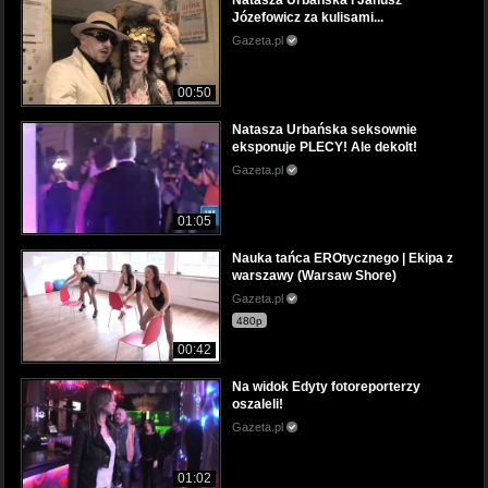
Natasza Urbańska i Janusz
Józefowicz za kulisami...
Gazeta.pl
00:50
Natasza Urbańska seksownie
eksponuje PLECY! Ale dekolt!
Gazeta.pl
01:05
Nauka tańca EROtycznego | Ekipa z
warszawy (Warsaw Shore)
Gazeta.pl
480p
00:42
Na widok Edyty fotoreporterzy
oszaleli!
Gazeta.pl
01:02