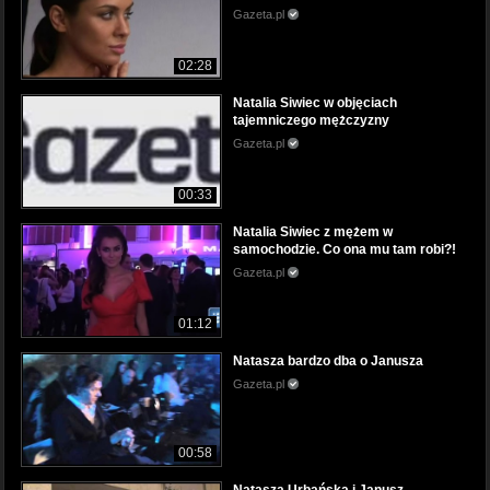
Gazeta.pl
02:28
Natalia Siwiec w objęciach
tajemniczego mężczyzny
Gazeta.pl
00:33
Natalia Siwiec z mężem w
samochodzie. Co ona mu tam robi?!
Gazeta.pl
01:12
Natasza bardzo dba o Janusza
Gazeta.pl
00:58