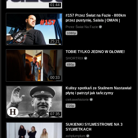
01:44
#157 Przez Świat na Fazie - 800km
przez pustynię, Salala | OMAN |
Przez Świat Na Fazie
1080p
25:21
TOBIE TYLKO JEDNO W GŁOWIE!
SHORTRIX
480p
00:33
Kulisy spotkań ze Stalinem Nastawiał
płytę i patrzył jak tańczymy
ciekawehistorie
720p
07:35
SUKIENKI SYLWESTROWE NA 3
SYLWETKACH
ashplumplum