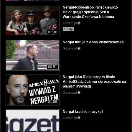
Nergal-Ribbentrop i Więckiewicz-
Hitler grają i śpiewają Sen o
Warszawie Czesława Niemena
Gazeta.pl
1080p
01:36
Nergal flirtuje z Anną Wendzikowską
Gazeta.pl
00:51
Nergal jako Ribbentrop w filmie
AmbaSSada Jak mu się pracowało na
planie? [Wywiad]
Gazeta.pl
01:59
Nergal kradnie muzykę!
Gazeta.pl