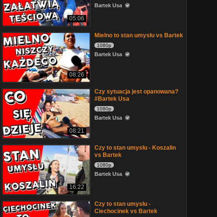
Bartek Usa
05:06
Mielno to stan umysłu vs Bartek
1080p
Bartek Usa
08:26
Czy sytuacja jest opanowana?
#Bartek Usa
1080p
Bartek Usa
08:21
Czy to stan umysłu - Koszalin
vs Bartek
1080p
Bartek Usa
16:22
Czy to stan umysłu -
Ciechocinek vs Bartek