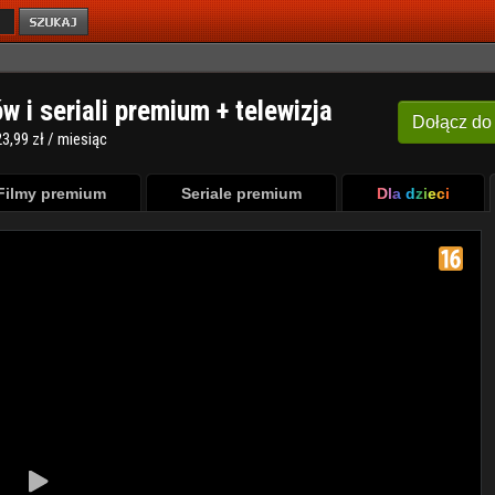
ów i seriali premium + telewizja
Dołącz
do
3,99 zł / miesiąc
Filmy premium
Seriale premium
Dla dzieci