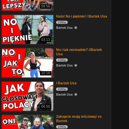
08:56
Halo! No i pięknie! / Bartek Usa
1080p
Bartek Usa
03:13
No i tak normalnie? #Bartek
Usa
1080p
Bartek Usa
10:16
/ Bartek Usa
1080p
Bartek Usa
06:50
Zakopcie moją teściową! vs
Bartek
1080p