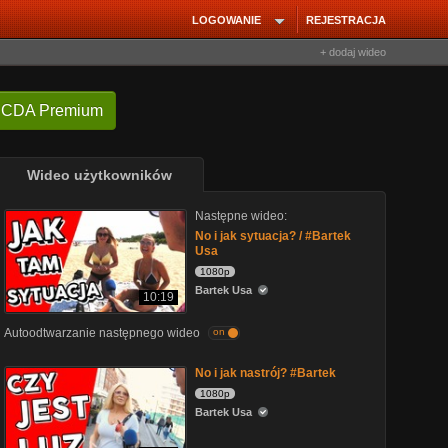
LOGOWANIE
REJESTRACJA
+ dodaj wideo
 CDA Premium
Wideo użytkowników
Następne wideo:
No i jak sytuacja? / #Bartek
Usa
1080p
Bartek Usa
10:19
Autoodtwarzanie następnego wideo
on
No i jak nastrój? #Bartek
1080p
Bartek Usa