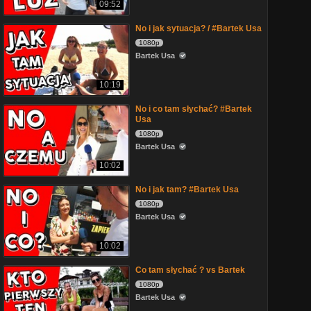
09:52
No i jak sytuacja? / #Bartek Usa
1080p
Bartek Usa
10:19
No i co tam słychać? #Bartek
Usa
1080p
Bartek Usa
10:02
No i jak tam? #Bartek Usa
1080p
Bartek Usa
10:02
Co tam słychać ? vs Bartek
1080p
Bartek Usa