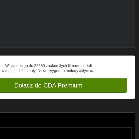
3G35NKv1qg/join
wski/
Włącz dostęp do 22689 znakomitych filmów i seriali
w mniej niż 2 minuty! Nowe, wygodne metody aktywacji.
bartekusa/
Dołącz do CDA Premium