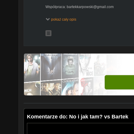
Współpraca: bartekkarpowski@gmail.com
Wesprzyj na YT
pokaż cały opis
https://www.youtube.com/channel/UCuD_nL5XXPo2W
Scenariusz: Bartek Karpowski
Zdjęcia: Bartek Karpowski
Montaż: Bartek Karpowski
Grafika: Bartek Karpowski
SUBUJ
http://bit.ly/1fET2wN
INSTAGRAM
https://www.instagram.com/bartek_karpo
FACEBOOK
https://www.facebook.com/BartekUsa
KANAŁ GŁÓWNY:
http://bit.ly/1t76NoU
INSTAGRAM GŁÓWNY:
https://www.instagram.com/the
GRUPA NA FACEBOOKU
http://on.fb.me/1PM6OrK
#sonda #lato #morze
Komentarze do: No i jak tam? vs Bartek