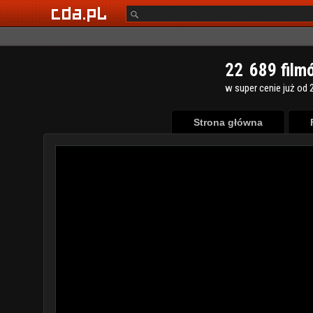
2
2
6
8
9
film
w super cenie już od 2
Strona główna