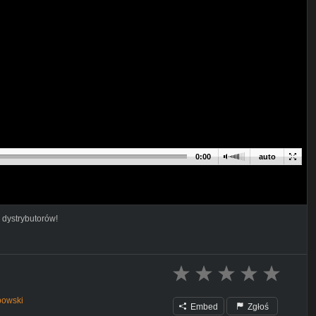
0:00
auto
 dystrybutorów!
powski
Embed
Zgłoś