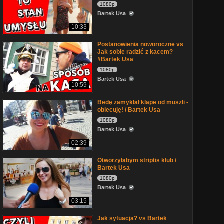
1080p
Bartek Usa
10:33
Postanowienia noworoczne vs
Jak sobie radzić z kacem?
#Bartek Usa
1080p
Bartek Usa
10:59
Bedę zamykłał klape od muszli -
obiecuję! / Bartek Usa
1080p
Bartek Usa
02:39
Otworzyłabym striptis klub /
Bartek Usa
1080p
Bartek Usa
03:15
Jak sytuacja? vs Bartek