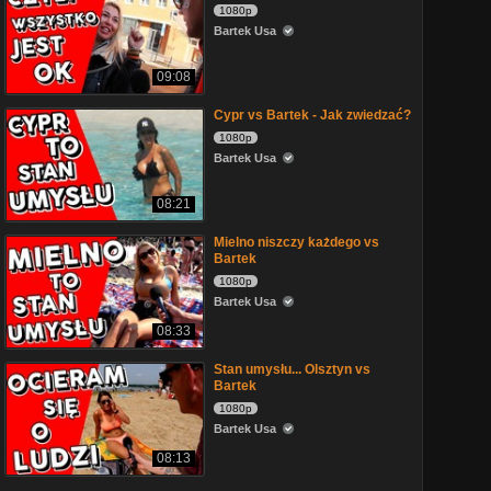
1080p
Bartek Usa
09:08
Cypr vs Bartek - Jak zwiedzać?
1080p
Bartek Usa
08:21
Mielno niszczy każdego vs
Bartek
1080p
Bartek Usa
08:33
Stan umysłu... Olsztyn vs
Bartek
1080p
Bartek Usa
08:13