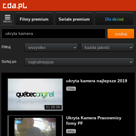
Filmy premium
Seriale premium
Dla dzieci
MENU
szukaj
Filtruj
Sortuj po
ukryta kamera najlepsze 2019
720p
01:00:00
Ukryta Kamera Pracownicy
firmy PF
480p