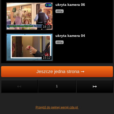
ukryta kamera 06
480p
18:15
ukryta kamera 04
480p
15:12
Jeszcze jedna strona ➞
↤
↦
1
Przejdź do pełnej wersji cda.pl