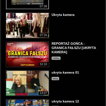
07:38
Ukryta kamera
07:35
REPORTAŻ GOŃCA -
GRANICA FAŁSZU [UKRYTA
KAMERA]
1080p
52:10
ukryta kamera 01
480p
14:07
ukryta kamera 12