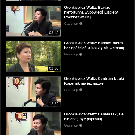
Gronkiewicz-Waltz: Bardzo
niefortunna wypowiedź Elżbiety
Radziszewskiej
Gazeta.pl
03:13
Gronkiewicz-Waltz: Budowa metra
bez opóźnień, a koszty nie wzrosną
Gazeta.pl
02:10
Gronkiewicz-Waltz: Centrum Nauki
Kopernik ma już nazwę
Gazeta.pl
13:32
Gronkiewicz-Waltz: Debata tak, ale
nie chcę być paprotką
Gazeta.pl