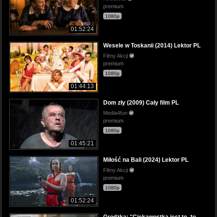
premium
1080p
01:52:24
Wesele w Toskanii (2014) Lektor PL
Filmy Akcji
premium
1080p
01:44:13
Dom zły (2009) Cały film PL
Media4fun
premium
1080p
01:45:21
Miłość na Bali (2024) Lektor PL
Filmy Akcji
premium
1080p
01:52:24