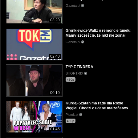
Gazeta.pl
03:20
Gronkiewicz-Waltz o remoncie tunelu:
Mamy szczęście, że nikt nie zginął
Gazeta.pl
02:40
TYP Z TINDERA
SHORTRIX
480p
00:10
Kurdej-Szatan ma radę dla Roxie
Węgiel. Chodzi o udane małżeństwo
Plotek.pl
480p
01:45