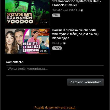
Szaman VooDoo dyktatorem Haiti -
Francois Duvalier
ŚWIATOWA HISTORIA
720p
10:17
Paulina Krupińska nie obchodzi
walentynek! Mówi, co jest dla niej
niepokojące
Plotek.pl
1080p
01:03
Komentarze
Zamieść komentarz
Przejdź do pełnej wersji cda.pl