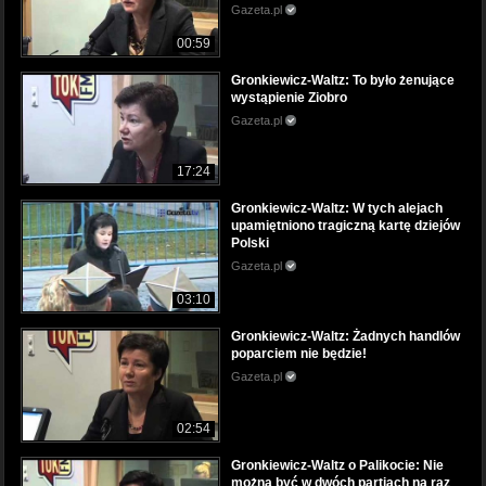
Gazeta.pl
00:59
Gronkiewicz-Waltz: To było żenujące
wystąpienie Ziobro
Gazeta.pl
17:24
Gronkiewicz-Waltz: W tych alejach
upamiętniono tragiczną kartę dziejów
Polski
Gazeta.pl
03:10
Gronkiewicz-Waltz: Żadnych handlów
poparciem nie będzie!
Gazeta.pl
02:54
Gronkiewicz-Waltz o Palikocie: Nie
można być w dwóch partiach na raz