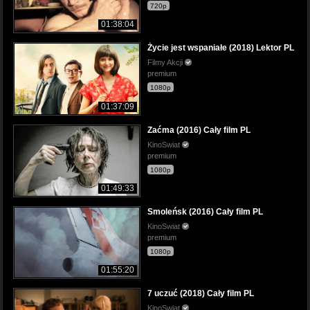
720p
01:38:04
Życie jest wspaniałe (2018) Lektor PL
Filmy Akcji
premium
1080p
01:37:09
Zaćma (2016) Cały film PL
KinoSwiat
premium
1080p
01:49:33
Smoleńsk (2016) Cały film PL
KinoSwiat
premium
1080p
01:55:20
7 uczuć (2018) Cały film PL
KinoSwiat