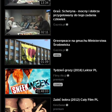
13:34
Graś: Schetyna - mocny i dobrze
przygotowany do tego zadania
człowiek
Gazeta.pl
02:11
Greenpeace na gmachu Ministerstwa
Środowiska
Gazeta.pl
480p
01:09
Tydzień grozy (2016) Lektor PL
Filmy Akcji
premium
1080p
01:48:03
Zabić bobra (2012) Cały Film PL
KinoSwiat
premium