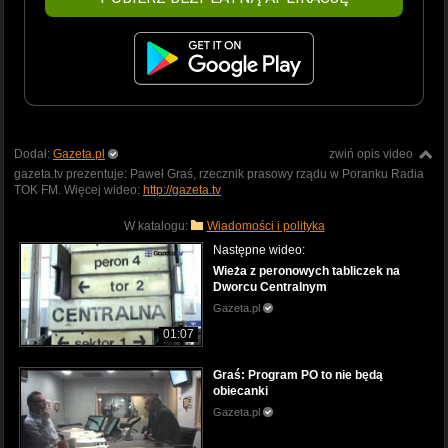
Dodał:
Gazeta.pl
zwiń opis video
gazeta.tv prezentuje: Paweł Graś, rzecznik prasowy rządu w Poranku Radia
TOK FM. Więcej wideo:
http://gazeta.tv
W katalogu:
Wiadomości i polityka
Następne wideo:
Wieża z peronowych tabliczek na
Dworcu Centralnym
Gazeta.pl
01:07
Graś: Program PO to nie będą
obiecanki
Gazeta.pl