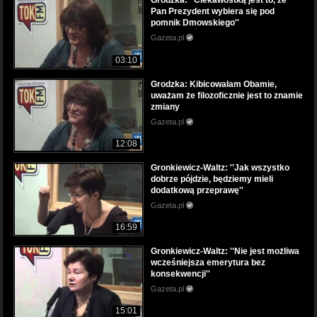
Grodzka: ''Ciekawostką jest to, że
Pan Prezydent wybiera się pod
pomnik Dmowskiego''
Gazeta.pl
03:10
Grodzka: Kibicowałam Obamie,
uważam że filozoficznie jest to znamie
zmiany
Gazeta.pl
12:08
Gronkiewicz-Waltz: ''Jak wszystko
dobrze pójdzie, będziemy mieli
dodatkową przeprawę''
Gazeta.pl
16:59
Gronkiewicz-Waltz: ''Nie jest możliwa
wcześniejsza emerytura bez
konsekwencji''
Gazeta.pl
15:01