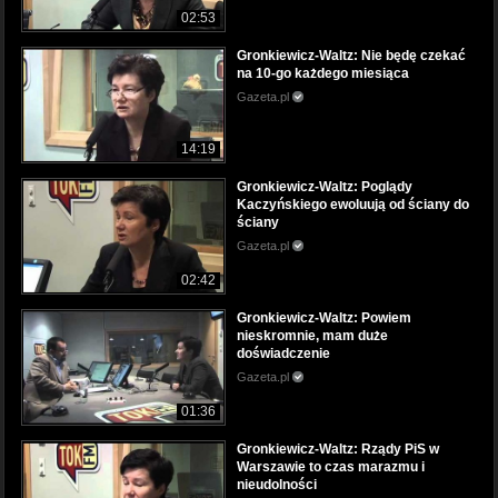
02:53
Gronkiewicz-Waltz: Nie będę czekać
na 10-go każdego miesiąca
Gazeta.pl
14:19
Gronkiewicz-Waltz: Poglądy
Kaczyńskiego ewoluują od ściany do
ściany
Gazeta.pl
02:42
Gronkiewicz-Waltz: Powiem
nieskromnie, mam duże
doświadczenie
Gazeta.pl
01:36
Gronkiewicz-Waltz: Rządy PiS w
Warszawie to czas marazmu i
nieudolności