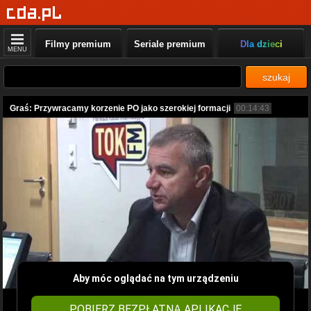
Filmy premium
Seriale premium
Dla dzieci
MENU
szukaj
Graś: Przywracamy korzenie PO jako szerokiej formacji
00:14:43
Aby móc oglądać na tym urządzeniu
POBIERZ BEZPŁATNĄ APLIKACJĘ