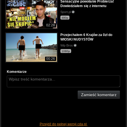
Sensacyjne powołanie Probierza!
Dowiedziałem się z internetu
Sport.pl
480p
02:28
Przejechałem 6 Krajów za 0zł do
WIOSKI NUDYSTÓW
Wip Bros
1080p
00:26
Komentarze
Zamieść komentarz
Przejdź do pełnej wersji cda.pl