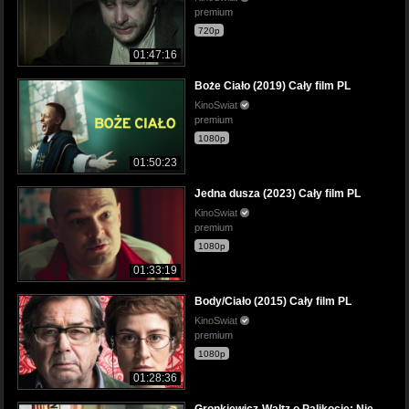
premium
720p
01:47:16
Boże Ciało (2019) Cały film PL
KinoSwiat
premium
1080p
01:50:23
Jedna dusza (2023) Cały film PL
KinoSwiat
premium
1080p
01:33:19
Body/Ciało (2015) Cały film PL
KinoSwiat
premium
1080p
01:28:36