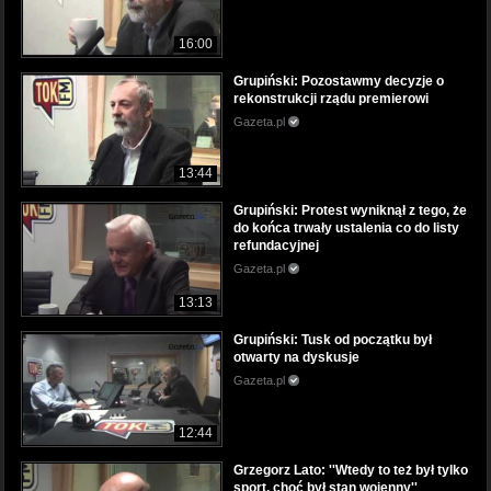
16:00
Grupiński: Pozostawmy decyzje o
rekonstrukcji rządu premierowi
Gazeta.pl
13:44
Grupiński: Protest wyniknął z tego, że
do końca trwały ustalenia co do listy
refundacyjnej
Gazeta.pl
13:13
Grupiński: Tusk od początku był
otwarty na dyskusje
Gazeta.pl
12:44
Grzegorz Lato: ''Wtedy to też był tylko
sport, choć był stan wojenny''