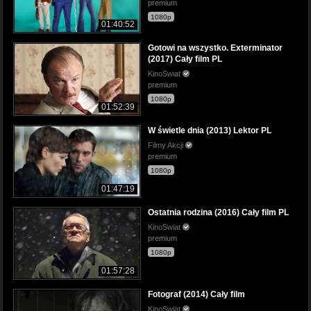
premium
1080p
01:40:52
Gotowi na wszystko. Exterminator
(2017) Cały film PL
KinoSwiat
premium
1080p
01:52:39
W świetle dnia (2013) Lektor PL
Filmy Akcji
premium
1080p
01:47:19
Ostatnia rodzina (2016) Cały film PL
KinoSwiat
premium
1080p
01:57:28
Fotograf (2014) Cały film
KinoSwiat