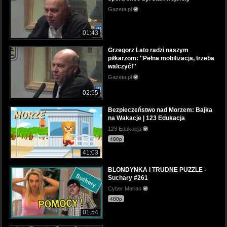
Gazeta.pl
01:43
Grzegorz Lato radzi naszym
piłkarzom: ''Pełna mobilizacja, trzeba
walczyć!''
Gazeta.pl
02:55
Bezpieczeństwo nad Morzem: Bajka
na Wakacje | 123 Edukacja
123 Edukacja
480p
41:03
BLONDYNKA i TRUDNE PUZZLE -
Suchary #261
Cyber Marian
480p
01:54