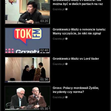
Gronkiewicz-Waltz o Palikocie: Nie
można być w dwóch partiach na raz
Gazeta.pl
03:20
Gronkiewicz-Waltz o remoncie tunelu:
Mamy szczęście, że nikt nie zginął
Gazeta.pl
02:40
Gronkiewicz-Waltz vs Lord Vader
Gazeta.pl
01:36
Gross: Polacy mordowali Żydów,
incydenty czy norma?
Gazeta.pl
05:30