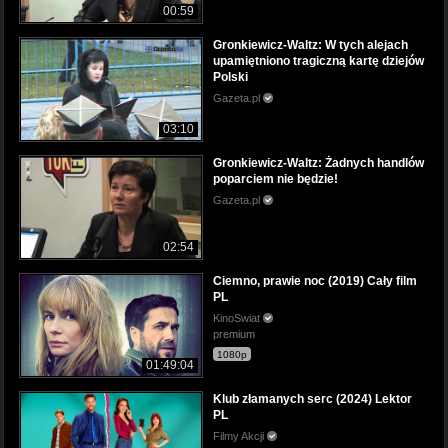
00:59
Gronkiewicz-Waltz: W tych alejach
upamiętniono tragiczną kartę dziejów
Polski
Gazeta.pl
03:10
Gronkiewicz-Waltz: Żadnych handlów
poparciem nie będzie!
Gazeta.pl
02:54
Ciemno, prawie noc (2019) Cały film
PL
KinoSwiat
premium
1080p
01:49:04
Klub złamanych serc (2024) Lektor
PL
Filmy Akcji