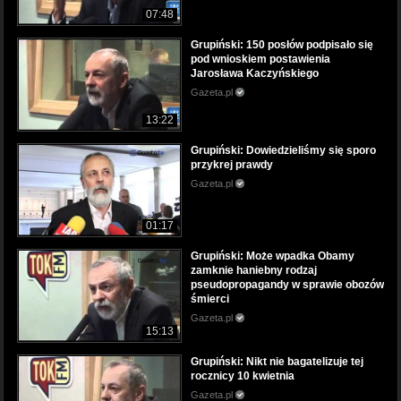
07:48
Grupiński: 150 posłów podpisało się
pod wnioskiem postawienia
Jarosława Kaczyńskiego
Gazeta.pl
13:22
Grupiński: Dowiedzieliśmy się sporo
przykrej prawdy
Gazeta.pl
01:17
Grupiński: Może wpadka Obamy
zamknie haniebny rodzaj
pseudopropagandy w sprawie obozów
śmierci
Gazeta.pl
15:13
Grupiński: Nikt nie bagatelizuje tej
rocznicy 10 kwietnia
Gazeta.pl