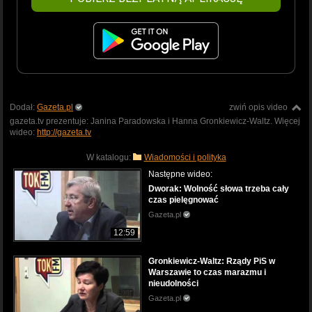
Dodał:
Gazeta.pl
zwiń opis video
gazeta.tv prezentuje: Janina Paradowska i Hanna Gronkiewicz-Waltz. Więcej
wideo:
http://gazeta.tv
W katalogu:
Wiadomości i polityka
Następne wideo:
Dworak: Wolność słowa trzeba cały
czas pielęgnować
Gazeta.pl
12:59
Gronkiewicz-Waltz: Rządy PiS w
Warszawie to czas marazmu i
nieudolności
Gazeta.pl