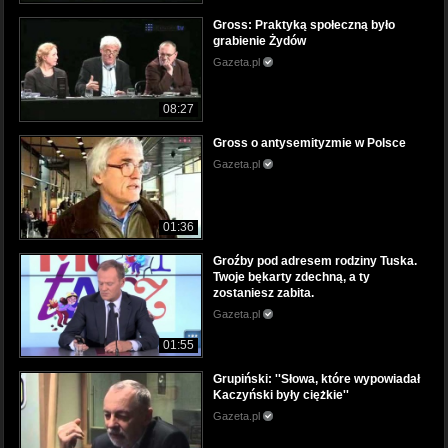
Gross: Praktyką społeczną było
grabienie Żydów
Gazeta.pl
08:27
Gross o antysemityzmie w Polsce
Gazeta.pl
01:36
Groźby pod adresem rodziny Tuska.
Twoje bękarty zdechną, a ty
zostaniesz zabita.
Gazeta.pl
01:55
Grupiński: ''Słowa, które wypowiadał
Kaczyński były ciężkie''
Gazeta.pl