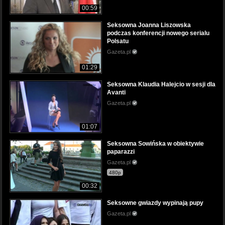
00:59
Seksowna Joanna Liszowska
podczas konferencji nowego serialu
Polsatu
Gazeta.pl
01:29
Seksowna Klaudia Halejcio w sesji dla
Avanti
Gazeta.pl
01:07
Seksowna Sowińska w obiektywie
paparazzi
Gazeta.pl
480p
00:32
Seksowne gwiazdy wypinają pupy
Gazeta.pl