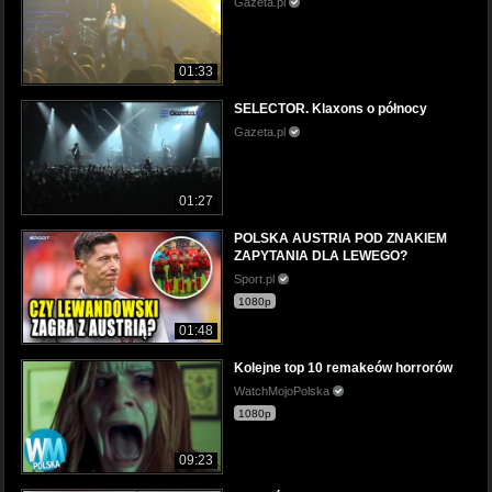
Gazeta.pl
01:33
SELECTOR. Klaxons o północy
Gazeta.pl
01:27
POLSKA AUSTRIA POD ZNAKIEM
ZAPYTANIA DLA LEWEGO?
Sport.pl
1080p
01:48
Kolejne top 10 remakeów horrorów
WatchMojoPolska
1080p
09:23