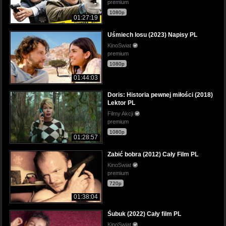
premium
1080p
01:27:19
Uśmiech losu (2023) Napisy PL
KinoSwiat
premium
1080p
01:44:03
Doris: Historia pewnej miłości (2018)
Lektor PL
Filmy Akcji
premium
1080p
01:28:57
Zabić bobra (2012) Cały Film PL
KinoSwiat
premium
720p
01:38:04
Śubuk (2022) Cały film PL
KinoSwiat