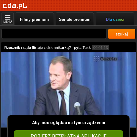
Filmy premium
Seriale premium
Dla dzieci
MENU
szukaj
Rzecznik rządu flirtuje z dziennikarką? - pyta Tusk
00:01:13
Aby móc oglądać na tym urządzeniu
POBIERZ BEZPŁATNĄ APLIKACJĘ