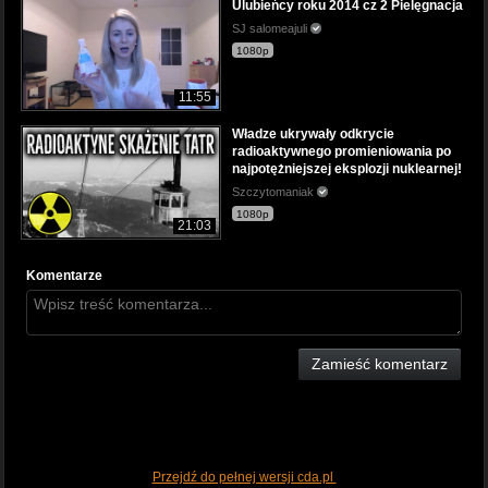
Ulubieńcy roku 2014 cz 2 Pielęgnacja
SJ salomeajuli
1080p
11:55
Władze ukrywały odkrycie
radioaktywnego promieniowania po
najpotężniejszej eksplozji nuklearnej!
Szczytomaniak
1080p
21:03
Komentarze
Zamieść komentarz
Przejdź do pełnej wersji cda.pl