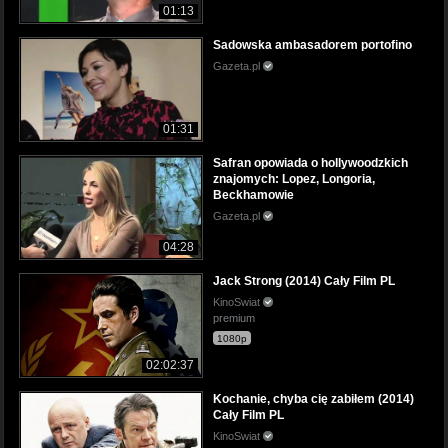
01:13
Sadowska ambasadorem portofino
Gazeta.pl
01:31
Safran opowiada o hollywoodzkich
znajomych: Lopez, Longoria,
Beckhamowie
Gazeta.pl
04:28
Jack Strong (2014) Cały Film PL
KinoSwiat
premium
1080p
02:02:37
Kochanie, chyba cię zabiłem (2014)
Cały Film PL
KinoSwiat