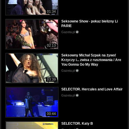
01:34
Seksowne Show - pokaz bielizny Li
PARIE
Gazeta.pl
02:13
Seksowny Michał Szpak na żywo!
Krzyczy i... zwisa z rusztowania / Are
You Gonna Go My Way
Gazeta.pl
03:39
SELECTOR. Hercules and Love Affair
Gazeta.pl
00:44
SELECTOR. Katy B