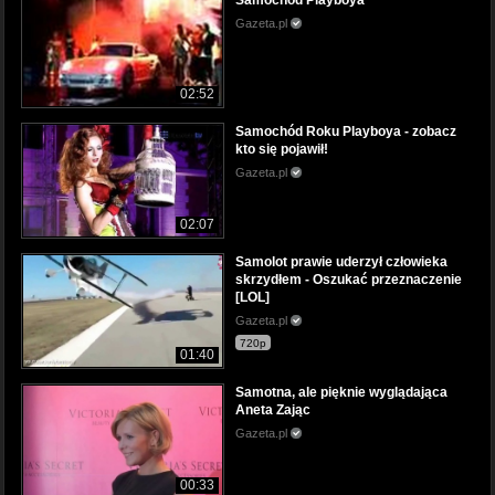
Samochód Playboya
Gazeta.pl
02:52
Samochód Roku Playboya - zobacz
kto się pojawił!
Gazeta.pl
02:07
Samolot prawie uderzył człowieka
skrzydłem - Oszukać przeznaczenie
[LOL]
Gazeta.pl
720p
01:40
Samotna, ale pięknie wyglądająca
Aneta Zając
Gazeta.pl
00:33