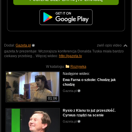
Dodał:
Gazeta.pl
zwiń opis video
gazeta.tv prezentuje: Wczorajsza konferencja Donalda Tuska miała bardzo
ciekawy przebieg... Więcej wideo:
http://gazeta.tv
W katalogu:
Rozrywka
Następne wideo:
Ewa Farna o szkole: Chodzę jak
chodzę
Gazeta.pl
01:06
Rysio z Klanu to już przeszłość.
Cyrwus rządzi na scenie
Gazeta.pl