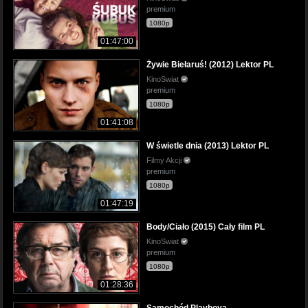
premium
1080p
01:47:00
Żywie Biełaruś! (2012) Lektor PL
KinoSwiat
premium
1080p
01:41:08
W świetle dnia (2013) Lektor PL
Filmy Akcji
premium
1080p
01:47:19
Body/Ciało (2015) Cały film PL
KinoSwiat
premium
1080p
01:28:36