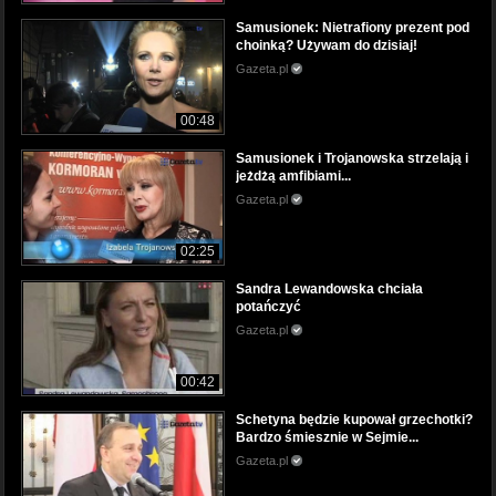
Samusionek: Nietrafiony prezent pod
choinką? Używam do dzisiaj!
Gazeta.pl
00:48
Samusionek i Trojanowska strzelają i
jeżdżą amfibiami...
Gazeta.pl
02:25
Sandra Lewandowska chciała
potańczyć
Gazeta.pl
00:42
Schetyna będzie kupował grzechotki?
Bardzo śmiesznie w Sejmie...
Gazeta.pl