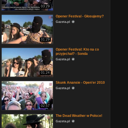
03:29
Opener Festival - Głosujemy?
Gazeta.pl
01:29
Opener Festival: Kto na co
przyjechał? - Sonda
Gazeta.pl
01:24
Skunk Anansie - Open'er 2010
Gazeta.pl
02:57
The Dead Weather w Polsce!
Gazeta.pl