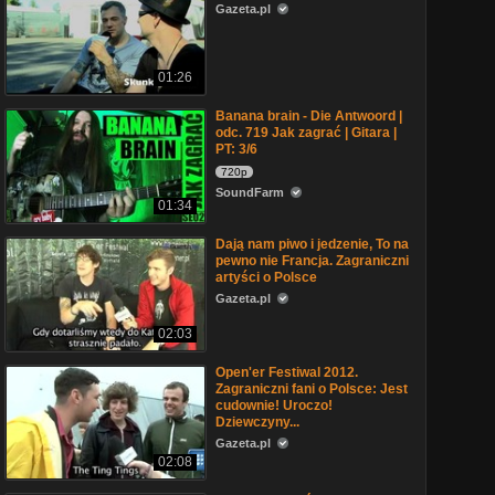
Gazeta.pl
01:26
Banana brain - Die Antwoord |
odc. 719 Jak zagrać | Gitara |
PT: 3/6
720p
SoundFarm
01:34
Dają nam piwo i jedzenie, To na
pewno nie Francja. Zagraniczni
artyści o Polsce
Gazeta.pl
02:03
Open'er Festiwal 2012.
Zagraniczni fani o Polsce: Jest
cudownie! Uroczo!
Dziewczyny...
Gazeta.pl
02:08