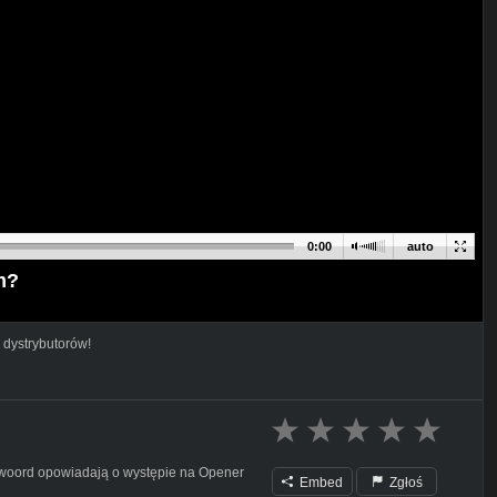
0:00
auto
m?
 dystrybutorów!
Antwoord opowiadają o występie na Opener
Embed
Zgłoś