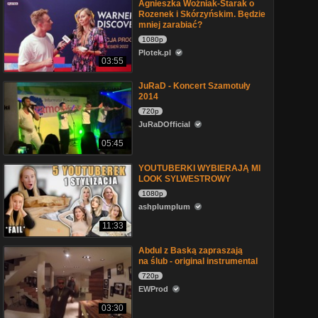
Agnieszka Woźniak-Starak o
Rozenek i Skórzyńskim. Będzie
mniej zarabiać?
1080p
Plotek.pl
03:55
JuRaD - Koncert Szamotuły
2014
720p
JuRaDOfficial
05:45
YOUTUBERKI WYBIERAJĄ MI
LOOK SYLWESTROWY
1080p
ashplumplum
11:33
Abdul z Baską zapraszają
na ślub - original instrumental
720p
EWProd
03:30