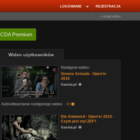
LOGOWANIE
REJESTRACJA
+ dodaj wideo
 CDA Premium
Wideo użytkowników
Następne wideo:
Groove Armada - Open'er
2010
Gazeta.pl
01:32
Autoodtwarzanie następnego wideo
on
Die Antwoord - Open'er 2010 -
Czym jest styl ZEF?
Gazeta.pl