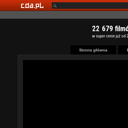
2
2
6
7
9
film
w super cenie już od 2
Strona główna