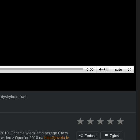
0:00
auto
 dystrybutorów!
r 2010. Chcecie wiedzieć dlaczego Crazy
Embed
Zgłoś
ej wideo z Open'er 2010 na
http://gazeta.tv