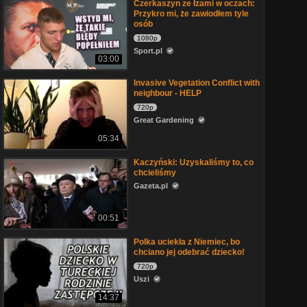
Czerkaszyn ze łzami w oczach:
Przykro mi, że zawiodłem tyle
osób
1080p
Sport.pl
03:00
Invasive Vegetation Conflict with
neighbour - HELP
720p
Great Gardening
05:34
Kaczyński: Uzyskaliśmy to, co
chcieliśmy
Gazeta.pl
00:51
Polka uciekła z Niemiec, bo
chciano jej odebrać dziecko!
720p
Uszi
14:37