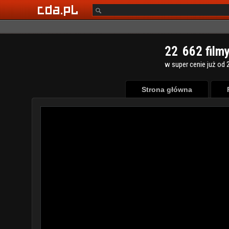
2
2
6
6
2
film
w super cenie już od 2
Strona główna