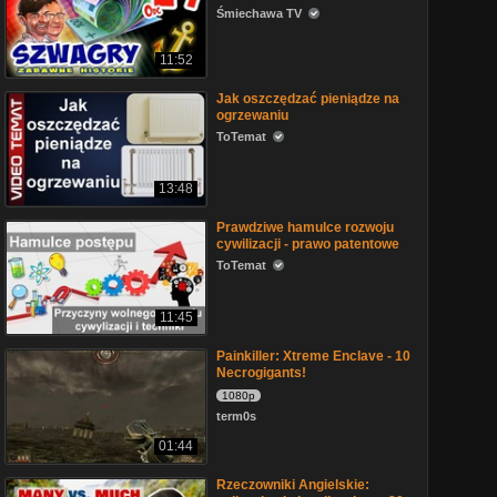
Śmiechawa TV
11:52
Jak oszczędzać pieniądze na
ogrzewaniu
ToTemat
13:48
Prawdziwe hamulce rozwoju
cywilizacji - prawo patentowe
ToTemat
11:45
Painkiller: Xtreme Enclave - 10
Necrogigants!
1080p
term0s
01:44
Rzeczowniki Angielskie: