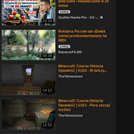
policzalne i niepoliczalne w 20
minut
1080p
Szybka Nauka Pro - Od ...
22:34
Reklama Piccolo ale dźwięk
został przekonwertowany na
MIDI
1080p
RandomFILMS
00:30
Minecraft: Czarna Historia
Opowieść | S1E4 - W dziczy...
TheYelowstone
14:12
Minecraft: Czarna Historia
Opowieść | S1E3 - Pora zacząć
myśleć
TheYelowstone
12:52