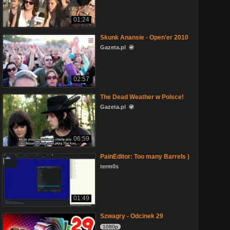
01:24
Skunk Anansie - Open'er 2010
Gazeta.pl
02:57
The Dead Weather w Polsce!
Gazeta.pl
06:59
PainEditor: Too many Barrels )
term0s
01:49
Szwagry - Odcinek 29
1080p