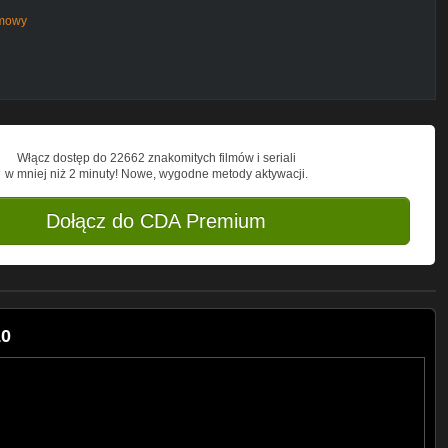
zmowy
Włącz dostęp do 22662 znakomitych filmów i seriali
w mniej niż 2 minuty! Nowe, wygodne metody aktywacji.
Dołącz do CDA Premium
10