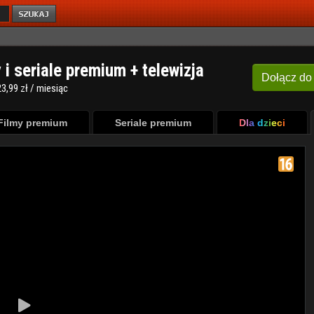
y i seriale premium + telewizja
Dołącz
do
3,99 zł / miesiąc
Filmy premium
Seriale premium
Dla dzieci