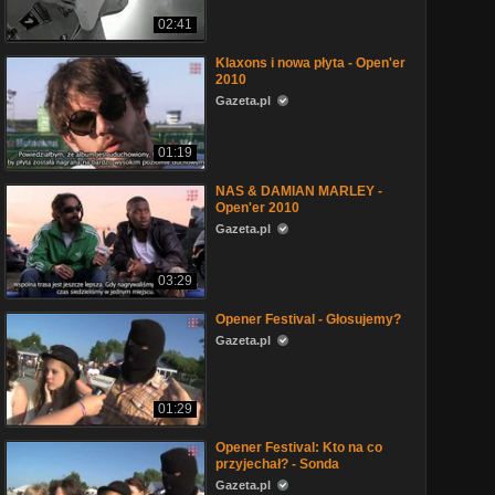
02:41
Klaxons i nowa płyta - Open'er
2010
Gazeta.pl
01:19
NAS & DAMIAN MARLEY -
Open'er 2010
Gazeta.pl
03:29
Opener Festival - Głosujemy?
Gazeta.pl
01:29
Opener Festival: Kto na co
przyjechał? - Sonda
Gazeta.pl