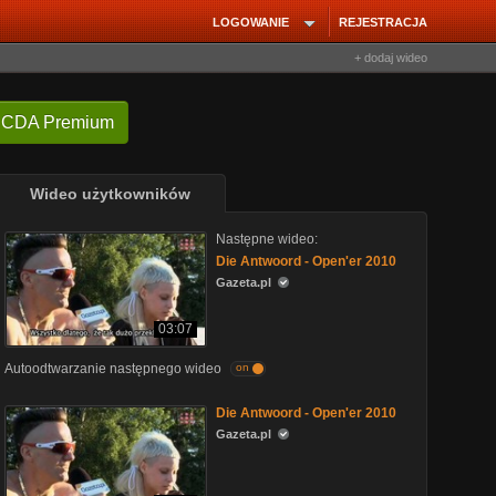
LOGOWANIE
REJESTRACJA
+ dodaj wideo
 CDA Premium
Wideo użytkowników
Następne wideo:
Die Antwoord - Open'er 2010
Gazeta.pl
03:07
Autoodtwarzanie następnego wideo
on
Die Antwoord - Open'er 2010
Gazeta.pl