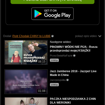
Dodał:
Piotr Chodak CHINY to LUBIĘ
pokaż opis video
Następne wideo:
PINGWINY WÓDKI NIE PIJĄ - Rusza
przedsprzedaż mojej KSIĄŻKI!
PrzezSwiatNaFazie
1080p
06:15
Jazz Jamboree 2016 - Jazzpo! Live
Made in China
Jazzpospolita
1080p
01:08
PACZKA NIESPODZIANKA Z CHIN
DLA WERONIKI