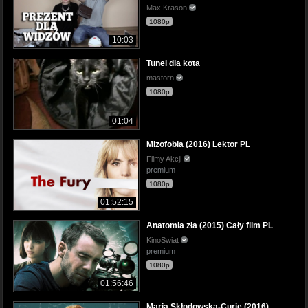
Max Krason
1080p
10:03
Tunel dla kota
mastorn
1080p
01:04
Mizofobia (2016) Lektor PL
Filmy Akcji
premium
1080p
01:52:15
Anatomia zła (2015) Cały film PL
KinoSwiat
premium
1080p
01:56:46
Maria Skłodowska-Curie (2016)