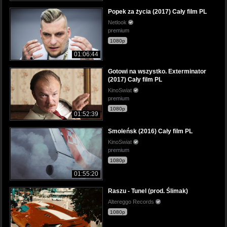
Popek za życia (2017) Cały film PL
Netlook
premium
1080p
01:06:44
Gotowi na wszystko. Exterminator
(2017) Cały film PL
KinoSwiat
premium
1080p
01:52:39
Smoleńsk (2016) Cały film PL
KinoSwiat
premium
1080p
01:55:20
Raszu - Tunel (prod. Ślimak)
Altereggo Records
1080p