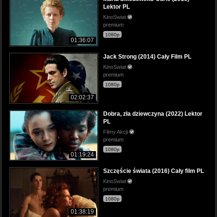
Lektor PL
KinoSwiat
premium
1080p
01:36:07
Jack Strong (2014) Cały Film PL
KinoSwiat
premium
1080p
02:02:37
Dobra, zła dziewczyna (2022) Lektor
PL
Filmy Akcji
premium
1080p
01:19:24
Szczęście świata (2016) Cały film PL
KinoSwiat
premium
1080p
01:38:19