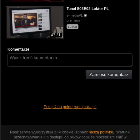
Tunel S03E02 Lektor PL
s-mediaPL
premium
1080p
47:31
Komentarze
Zamieść komentarz
Przejdź do pełnej wersji cda.pl
Nasz serwis wykorzystuje pliki cookie (zobacz
naszą politykę
). Warunki
przechowywania lub dostępu do plików cookies możesz zmienić w