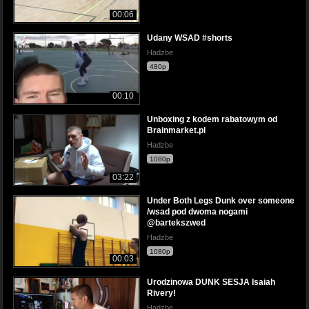
00:06
Udany WSAD #shorts
Hadzbe
480p
00:10
Unboxing z kodem rabatowym od
Brainmarket.pl
Hadzbe
1080p
03:22
Under Both Legs Dunk over someone
/wsad pod dwoma nogami
@bartekszwed
Hadzbe
1080p
00:03
Urodzinowa DUNK SESJA Isaiah
Rivery!
Hadzbe