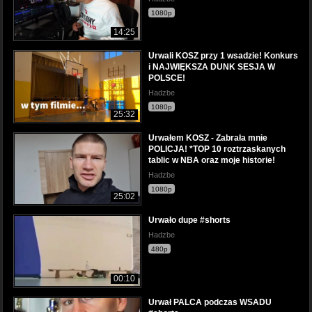
1080p
14:25
Urwali KOSZ przy 1 wsadzie! Konkurs
i NAJWIĘKSZA DUNK SESJA W
POLSCE!
Hadzbe
1080p
25:32
Urwałem KOSZ - Zabrała mnie
POLICJA! *TOP 10 roztrzaskanych
tablic w NBA oraz moje historie!
Hadzbe
1080p
25:02
Urwało dupe #shorts
Hadzbe
480p
00:10
Urwał PALCA podczas WSADU