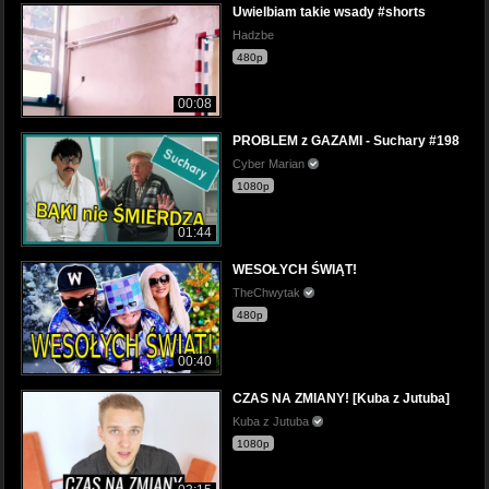
Uwielbiam takie wsady #shorts
Hadzbe
480p
00:08
PROBLEM z GAZAMI - Suchary #198
Cyber Marian
1080p
01:44
WESOŁYCH ŚWIĄT!
TheChwytak
480p
00:40
CZAS NA ZMIANY! [Kuba z Jutuba]
Kuba z Jutuba
1080p