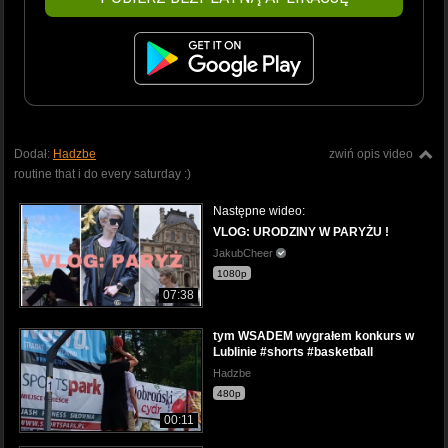
Dodał:
Hadzbe
zwiń opis video
routine that i do every saturday :)
Następne wideo:
VLOG: URODZINY W PARYŻU !
JakubCheer
1080p
07:38
tym WSADEM wygrałem konkurs w
Lublinie #shorts #basketball
Hadzbe
480p
00:11