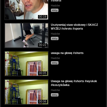
#shorts
Hadzbe
480p
00:19
Usztywniaj staw skokowy i SKACZ
WYŻEJ #shrots #sports
Hadzbe
480p
00:22
uwaga na głowę #shorts
Hadzbe
480p
00:05
Uwaga na głowę #shorts #wyskok
#koszykówka
Hadzbe
480p
00:06