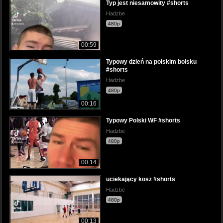
Typ jest niesamowity #shorts
Hadzbe
480p
00:59
Typowy dzień na polskim boisku
#shorts
Hadzbe
480p
00:16
Typowy Polski WF #shorts
Hadzbe
480p
00:14
uciekający kosz #shorts
Hadzbe
480p
00:13