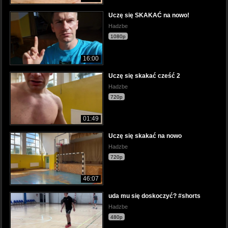
Uczę się SKAKAĆ na nowo!
Hadzbe
1080p
16:00
Uczę się skakać cześć 2
Hadzbe
720p
01:49
Uczę się skakać na nowo
Hadzbe
720p
46:07
uda mu się doskoczyć? #shorts
Hadzbe
480p