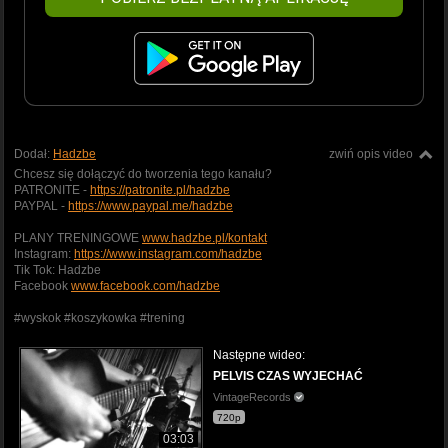
Dodał:
Hadzbe
zwiń opis video
Chcesz się dołączyć do tworzenia tego kanału?
PATRONITE -
https://patronite.pl/hadzbe
PAYPAL -
https://www.paypal.me/hadzbe
PLANY TRENINGOWE
www.hadzbe.pl/kontakt
Instagram:
https://www.instagram.com/hadzbe
Tik Tok: Hadzbe
Facebook
www.facebook.com/hadzbe
#wyskok #koszykowka #trening
Następne wideo:
PELVIS CZAS WYJECHAĆ
VintageRecords
720p
03:03