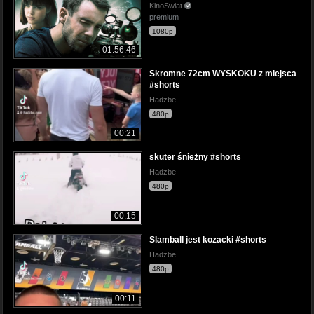
KinoSwiat
premium
1080p
01:56:46
Skromne 72cm WYSKOKU z miejsca
#shorts
Hadzbe
480p
00:21
skuter śnieżny #shorts
Hadzbe
480p
00:15
Slamball jest kozacki #shorts
Hadzbe
480p
00:11