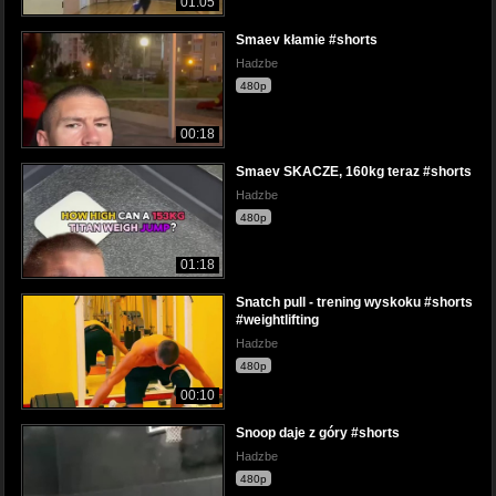
01:05
Smaev kłamie #shorts
Hadzbe
480p
00:18
Smaev SKACZE, 160kg teraz #shorts
Hadzbe
480p
01:18
Snatch pull - trening wyskoku #shorts
#weightlifting
Hadzbe
480p
00:10
Snoop daje z góry #shorts
Hadzbe
480p