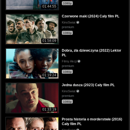
1080p
01:44:55
Czerwone maki (2024) Cały film PL
KinoSwiat
premium
1080p
01:58:09
Dobra, zła dziewczyna (2022) Lektor
PL
Filmy Akcji
premium
1080p
01:19:24
Jedna dusza (2023) Cały film PL
KinoSwiat
premium
1080p
01:33:19
Prosta historia o morderstwie (2016)
Cały film PL
KinoSwiat