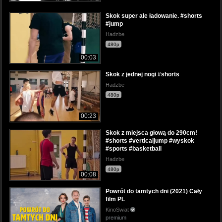
Skok super ale ładowanie. #shorts
#jump
Hadzbe
480p
00:03
Skok z jednej nogi #shorts
Hadzbe
480p
00:23
Skok z miejsca głową do 290cm!
#shorts #verticaljump #wyskok
#sports #basketball
Hadzbe
480p
00:08
Powrót do tamtych dni (2021) Cały
film PL
KinoSwiat
premium