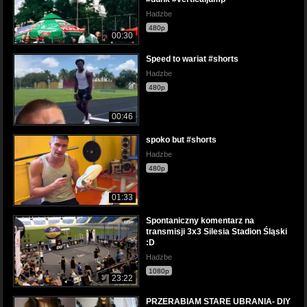
Hadzbe
480p
00:30
Speed to wariat #shorts
Hadzbe
480p
00:46
spoko but #shorts
Hadzbe
480p
01:33
Spontaniczny komentarz na
transmisji 3x3 Silesia Stadion Śląski
:D
Hadzbe
1080p
23:22
PRZERABIAM STARE UBRANIA- DIY