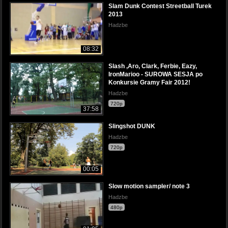
Slam Dunk Contest Streetball Turek
2013
Hadzbe
08:32
Slash ,Aro, Clark, Ferbie, Eazy,
IronMarioo - SUROWA SESJA po
Konkursie Gramy Fair 2012!
Hadzbe
720p
37:58
Slingshot DUNK
Hadzbe
720p
00:05
Slow motion sampler/ note 3
Hadzbe
480p