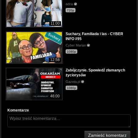
adria
720p
11:00
Suchary, Familiada i las - CYBER
INFO #95
Cyber Marian
1080p
12:58
Zabójczynie. Spowiedź złamanych
życiorysów
Gazeta.pl
1080p
46:00
Komentarze
Zamieść komentarz