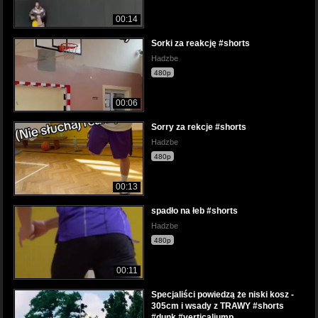
00:14
Sorki za reakcję #shorts
Hadzbe
480p
00:06
Sorry za rekcje #shorts
Hadzbe
480p
00:13
spadło na łeb #shorts
Hadzbe
480p
00:11
Specjaliści powiedzą że niski kosz -
305cm i wsady z TRAWY #shorts
#dunk #verticaljump