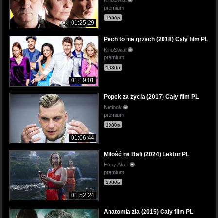
premium
1080p
01:25:29
Pech to nie grzech (2018) Cały film PL
KinoSwiat
premium
1080p
01:19:01
Popek za życia (2017) Cały film PL
Netlook
premium
1080p
01:06:44
Miłość na Bali (2024) Lektor PL
Filmy Akcji
premium
1080p
01:52:24
Anatomia zła (2015) Cały film PL