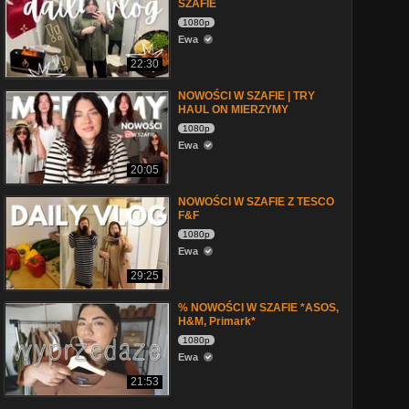
SZAFIE
1080p
Ewa
22:30
NOWOŚCI W SZAFIE | TRY
HAUL ON MIERZYMY
1080p
Ewa
20:05
NOWOŚCI W SZAFIE Z TESCO
F&F
1080p
Ewa
29:25
% NOWOŚCI W SZAFIE *ASOS,
H&M, Primark*
1080p
Ewa
21:53