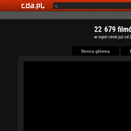
2
2
6
7
9
film
w super cenie już od 2
Strona główna