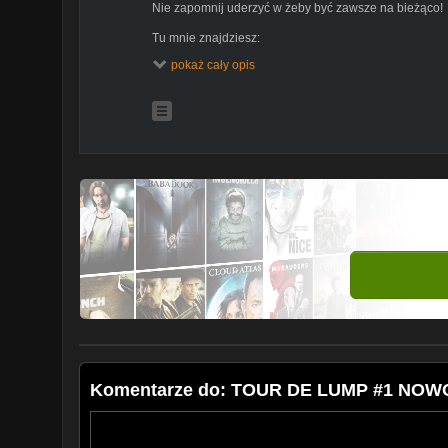
Nie zapomnij uderzyć w żeby być zawsze na bieżąco!
Tu mnie znajdziesz:
pokaż cały opis
Instagram Ewa:
http://bit.ly/2AulexQ
Instagram MopsBazyl:
http://bit.ly/2Eu7iEq
Współpraca:
Proszę o wysyłanie wiadomości z zapytaniem o współp
kosmetycznykoktajl@gmail.com
Komentarze do: TOUR DE LUMP #1 NO