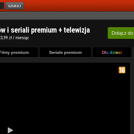
ów i seriali premium + telewizja
Dołącz
do
3,99 zł / miesiąc
Filmy premium
Seriale premium
Dla dzieci