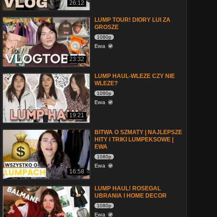
26:12
LUMP TOUR! DIORY LUI ZA
GROSZE
1080p
Ewa
23:32
LUMP HAUL-WLEZE CZY NIE
WLEZE?
1080p
Ewa
19:21
BITWA O SZMATY | NAJLEPSZE
HITY I TRIKI LUMPEKSOWE |
EWA
1080p
Ewa
16:58
LUMP HAUL! ROSEGAL
UBRANIA I HOME DECOR
1080p
Ewa