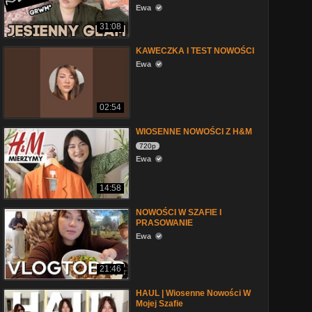
Ewa
31:08
KAWECZKA I TEST NOWOŚCI
Ewa
02:54
WIOSENNE NOWOŚCI Z H&M
720p
Ewa
14:58
NOWOŚCI W SZAFIE I
PRASOWANIE
Ewa
21:46
HAUL | Wiosenne Nowości W
Mojej Szafie