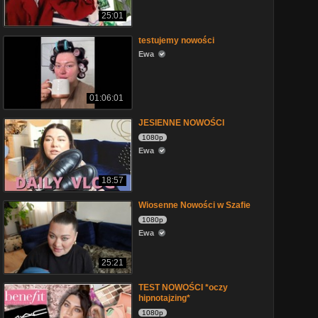
25:01
testujemy nowości
Ewa
01:06:01
JESIENNE NOWOŚCI
1080p
Ewa
18:57
Wiosenne Nowości w Szafie
1080p
Ewa
25:21
TEST NOWOŚCI *oczy
hipnotajzing*
1080p