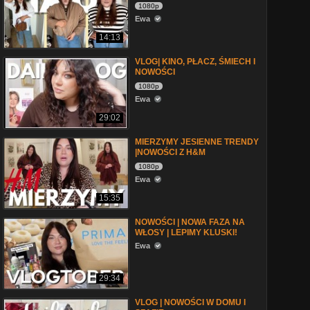
1080p
Ewa
14:13
VLOG| KINO, PŁACZ, ŚMIECH I
NOWOŚCI
1080p
Ewa
29:02
MIERZYMY JESIENNE TRENDY
|NOWOŚCI Z H&M
1080p
Ewa
15:35
NOWOŚCI | NOWA FAZA NA
WŁOSY | LEPIMY KLUSKI!
Ewa
29:34
VLOG | NOWOŚCI W DOMU I