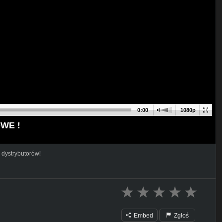
0:00
1080p
WE !
 dystrybutorów!
Embed
Zgłoś