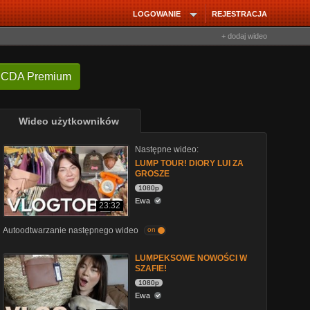
LOGOWANIE
REJESTRACJA
+ dodaj wideo
 CDA Premium
Wideo użytkowników
Następne wideo:
LUMP TOUR! DIORY LUI ZA
GROSZE
1080p
Ewa
23:32
Autoodtwarzanie następnego wideo
on
LUMPEKSOWE NOWOŚCI W
SZAFIE!
1080p
Ewa