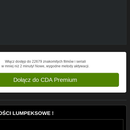
racę na adres e-mail:
Włącz dostęp do 22679 znakomitych filmów i seriali
w mniej niż 2 minuty! Nowe, wygodne metody aktywacji.
Dołącz do CDA Premium
WOŚCI LUMPEKSOWE !