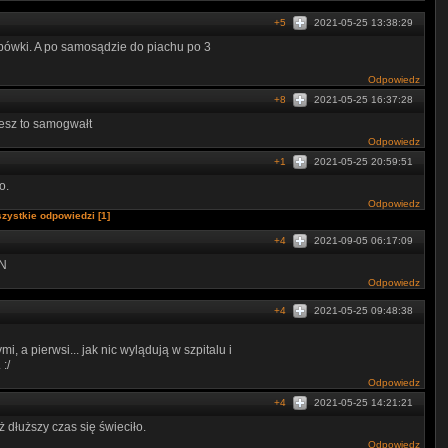
+5
2021-05-25 13:38:29
bówki. A po samosądzie do piachu po 3
Odpowiedz
+8
2021-05-25 16:37:28
żesz to samogwałt
Odpowiedz
+1
2021-05-25 20:59:51
o.
Odpowiedz
zystkie odpowiedzi [1]
+4
2021-09-05 06:17:09
­­­N
Odpowiedz
+4
2021-05-25 09:48:38
i, a pierwsi... jak nic wylądują w szpitalu i
:/
Odpowiedz
+4
2021-05-25 14:21:21
dłuższy czas się świeciło.
Odpowiedz