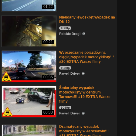
01:22
Nieudany lewoskręt wypadek na
DK 12
1080p
Polskie Drogi
00:21
Wyprzedzanie pojazdów na
ciągłej wypadek motocyklisty!!!
#20 EXTRA Wasze filmy
1080p
Pawel_Driver
00:35
Śmiertelny wypadek
motocyklisty w centrum
Tarnowa!!! #19 EXTRA Wasze
filmy
1080p
00:33
Pawel_Driver
Dramatyczny wypadek
motocyklisty w Jarosławiu!!!
#18 EXTRA Wasze filmy