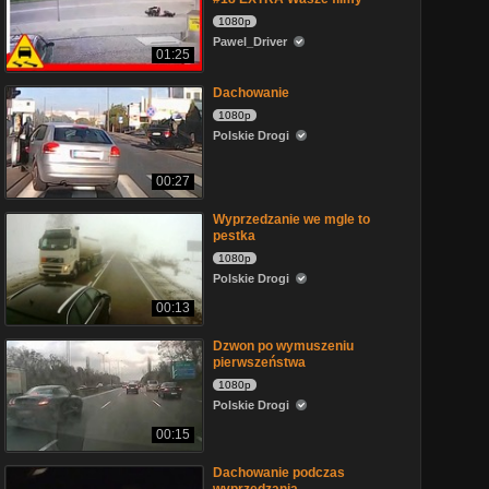
1080p
Pawel_Driver
01:25
Dachowanie
1080p
Polskie Drogi
00:27
Wyprzedzanie we mgle to
pestka
1080p
Polskie Drogi
00:13
Dzwon po wymuszeniu
pierwszeństwa
1080p
Polskie Drogi
00:15
Dachowanie podczas