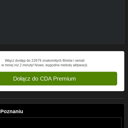
Włącz dostęp do 22679 znakomitych filmów i seriali
w mniej niż 2 minuty! Nowe, wygodne metody aktywacji.
Dołącz do CDA Premium
 Poznaniu