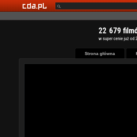
2
2
6
7
9
film
w super cenie już od 2
Strona główna