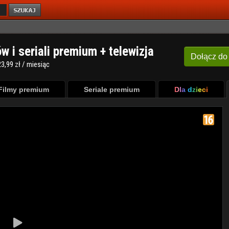
ów i seriali premium + telewizja
Dołącz
do
3,99 zł / miesiąc
Filmy premium
Seriale premium
Dla dzieci