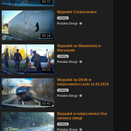
00:37
Wypadek Czekarzewice
1080p
Polskie Drogi
00:16
Wypadek na Wawelskiej w
Warszawie
1080p
Polskie Drogi
00:31
Wypadek na DK46 w
miejscowości Laski 12.03.2019
1080p
Polskie Drogi
00:45
Wypadek w miejscowości Ose
sprawca zbiegł
1080p
Polskie Drogi