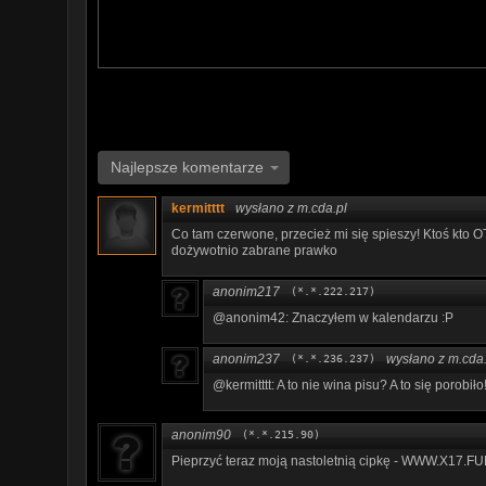
Najlepsze komentarze
kermitttt
wysłano z m.cda.pl
Co tam czerwone, przecież mi się spieszy! Ktoś kto OT
dożywotnio zabrane prawko
anonim217
(*.*.222.217)
@anonim42: Znaczyłem w kalendarzu :P
anonim237
wysłano z m.cda.
(*.*.236.237)
@kermitttt: A to nie wina pisu? A to się porobiło!
anonim90
(*.*.215.90)
P­­­i­­e­p­­r­­­z­­y­ć­ ­­­t­­­e­r­a­­z­­ ­­­m­­o­j­ą­­­ ­­n­a­­s­­t­­­o­­l­­e­­t­­­n­i­­ą­ ­­­c­­i­­p­­­k­­ę­ ­-­­­ ­­W­W­­­W­­.­X­­1­­7­­.­F­