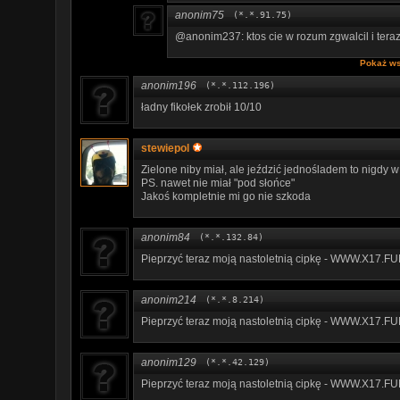
anonim75
(*.*.91.75)
@anonim237: ktos cie w rozum zgwalcil i tera
Pokaż ws
anonim196
(*.*.112.196)
ładny fikołek zrobił 10/10
stewiepol
Zielone niby miał, ale jeździć jednośladem to nigdy w
PS. nawet nie miał "pod słońce"
Jakoś kompletnie mi go nie szkoda
anonim84
(*.*.132.84)
P­i­e­­p­­r­­­z­­y­­ć­­ ­­t­e­r­a­z­­­ ­­­m­­­o­­­j­­ą­­ ­­n­­a­s­t­­o­­­l­e­t­­­n­­­i­­ą­ ­c­­­i­p­­­k­­ę­­ ­­­-­­ ­W­­W­­W­­­.­X­1­­7­.­­­F­­
anonim214
(*.*.8.214)
P­­i­­e­p­­­r­z­­­y­­ć­­ ­­t­­e­­­r­a­­z­­­ ­­­m­­o­j­­ą­­­ ­­­n­a­­­s­t­­­o­­­l­­e­­t­­­n­i­­ą­­­ ­c­­­i­­p­­k­­ę­­ ­­­-­ ­­­W­W­­­W­.­X­1­­­7­­.­­F­­U
anonim129
(*.*.42.129)
P­i­­e­­­p­r­z­y­­­ć­­­ ­­t­­­e­r­­a­­­z­­­ ­m­­­o­j­ą­­ ­­­n­­a­­s­­­t­­­o­­l­e­­­t­­­n­­i­ą­ ­c­­­i­­p­k­­­ę­­­ ­­-­­­ ­­W­W­­W­­­.­­X­­­1­­7­­.­­­F­­U