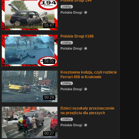
Polskie Drogi 194
1080p
Polskie Drogi
05:47
Polskie Drogi #186
1080p
Polskie Drogi
08:05
Kosztowna kolizja, czyli rozbicie
Ferrari 458 w Krakowie
1080p
Polskie Drogi
00:29
Dzieci oszukały przeznaczenie
na przejściu dla pieszych
1080p
Polskie Drogi
00:27