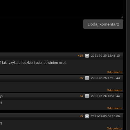
Dodaj komentarz
+18
2021-05-25 12:43:15
 tak ryzykuje ludzkie życie, powinien mieć
Odpowiedz
+5
2021-05-25 17:19:43
Odpowiedz
pl
+4
2021-05-26 13:33:44
!!
Odpowiedz
+5
2021-09-05 06:10:06
U­­N
Odpowiedz