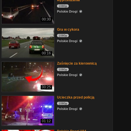
wyprzedzania
1080p
Polskie Drogi
00:30
Gra w cykora
1080p
Polskie Drogi
00:16
Zaśnięcie za kierownicą
1080p
Polskie Drogi
00:25
Ucieczka przed policją
1080p
Polskie Drogi
01:12