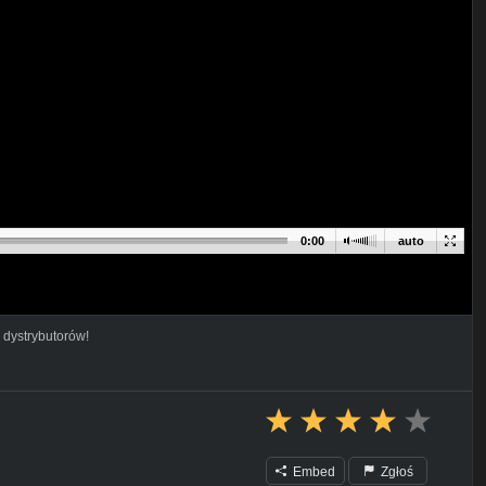
0:00
auto
 dystrybutorów!
Embed
Zgłoś