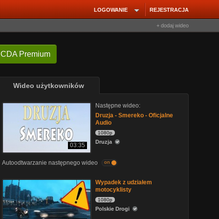
LOGOWANIE
REJESTRACJA
+ dodaj wideo
 CDA Premium
Wideo użytkowników
Następne wideo:
Druzja - Smereko - Oficjalne
Audio
1080p
Druzja
03:35
Autoodtwarzanie następnego wideo
on
Wypadek z udziałem
motocyklisty
1080p
Polskie Drogi