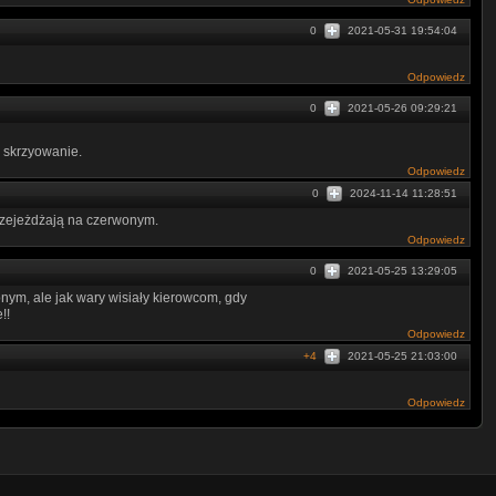
0
2021-05-31 19:54:04
Odpowiedz
0
2021-05-26 09:29:21
e skrzyowanie.
Odpowiedz
0
2024-11-14 11:28:51
rzejeżdżają na czerwonym.
Odpowiedz
0
2021-05-25 13:29:05
nym, ale jak wary wisiały kierowcom, gdy
!!
Odpowiedz
+4
2021-05-25 21:03:00
Odpowiedz