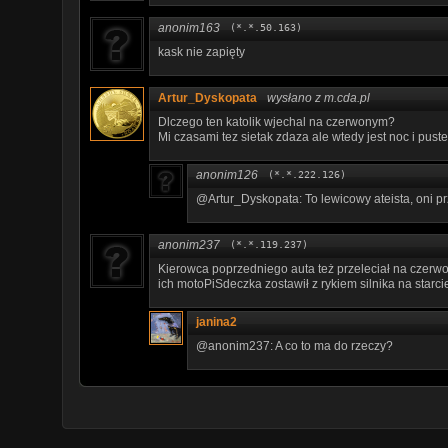
anonim163
(*.*.50.163)
kask nie zapięty
Artur_Dyskopata
wysłano z m.cda.pl
Dlczego ten katolik wjechal na czerwonym?
Mi czasami tez sietak zdaza ale wtedy jest noc i pust
anonim126
(*.*.222.126)
@Artur_Dyskopata: To lewicowy ateista, oni p
anonim237
(*.*.119.237)
Kierowca poprzedniego auta też przeleciał na czerwo
ich motoPiSdeczka zostawił z rykiem silnika na starcie
janina2
@anonim237: A co to ma do rzeczy?