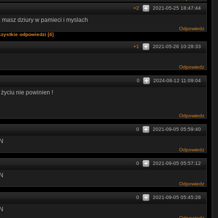
+2
2021-05-25 18:47:44
z masz dziury w pamieci i myslach
Odpowiedz
zystkie odpowiedzi [4]
+1
2021-05-26 10:28:33
Odpowiedz
0
2024-08-12 11:09:04
 życiu nie powinien !
Odpowiedz
0
2021-09-05 05:59:40
U­­N
Odpowiedz
0
2021-09-05 05:57:12
­­­N
Odpowiedz
0
2021-09-05 05:45:28
­­­N
Odpowiedz