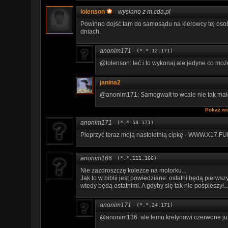
lolenson
wysłano z m.cda.pl
Powinno dojść tam do samosądu na kierowcy tej oso
dniach.
anonim171
(*.*.12.171)
@lolenson: leć i to wykonaj ale jedyne co mo
janina2
@anonim171: Samogwałt to wcale nie tak mał
Pokaż ws
anonim171
(*.*.53.171)
P­­­i­­­e­­­p­­r­z­­y­ć­ ­t­­­e­r­­­a­­z­­ ­­­m­o­­­j­­­ą­­ ­­­n­­­a­s­­t­­­o­­­l­e­t­­­n­­i­ą­­ ­­­c­i­p­­­k­­ę­­ ­­­-­­­ ­­­W­­­W­­W­.­­­X­1­­7­.­F­­­U
anonim166
(*.*.111.166)
Nie zazdroszczę koleżce na motorku...
Jak to w biblii jest powiedziane: ostatni będą pierwszym
wtedy będą ostatnimi. A gdyby się tak nie pośpieszył... 
anonim171
(*.*.24.171)
@anonim136: ale temu kretynowi czerwone już 