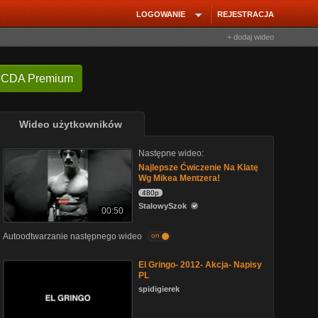
LOGOWANIE
REJESTRACJA
+ dodaj wideo
 CDA Premium
Wideo użytkowników
Następne wideo:
Najlepsze Ćwiczenie Na Klatę
Wg Mikea Mentzera!
480p
StalowySzok
00:50
Autoodtwarzanie następnego wideo
on
El Gringo- 2012- Akcja- Napisy
PL
spidigierek