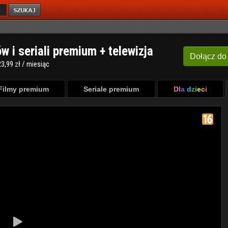
ów i seriali premium + telewizja
Dołącz
do
3,99 zł / miesiąc
Filmy premium
Seriale premium
Dla dzieci