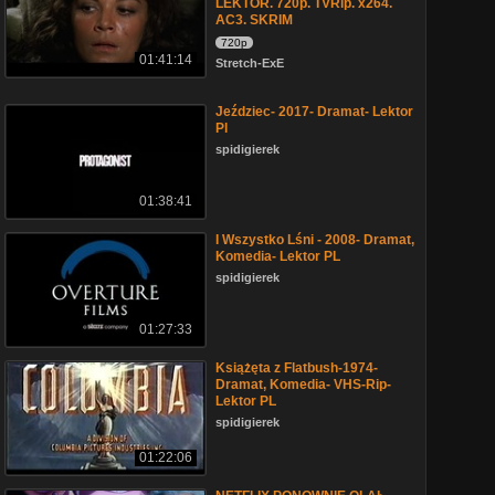
LEKTOR. 720p. TVRip. x264.
AC3. SKRIM
720p
01:41:14
Stretch-ExE
Jeździec- 2017- Dramat- Lektor
Pl
spidigierek
01:38:41
I Wszystko Lśni - 2008- Dramat,
Komedia- Lektor PL
spidigierek
01:27:33
Książęta z Flatbush-1974-
Dramat, Komedia- VHS-Rip-
Lektor PL
spidigierek
01:22:06