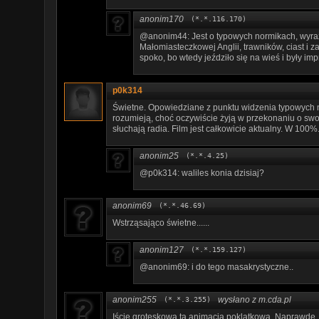
anonim170
(*.*.116.170)
@anonim44: Jest o typowych normikach, wyraź
Małomiasteczkowej Anglii, trawników, ciast i za
spoko, bo wtedy jeździło się na wieś i były imp
p0k314
Świetne. Opowiedziane z punktu widzenia typowych n
rozumieją, choć oczywiście żyją w przekonaniu o swoje
słuchają radia. Film jest całkowicie aktualny. W 100%
anonim25
(*.*.4.25)
@p0k314: waliles konia dzisiaj?
anonim69
(*.*.46.69)
Wstrząsająco świetne......
anonim127
(*.*.159.127)
@anonim69: i do tego masakrystyczne..
anonim255
wysłano z m.cda.pl
(*.*.3.255)
Iście groteskowa ta animacja poklatkowa. Naprawdę.