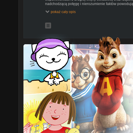
nadchodzącą potęgę i nierozumienie faktów powodują, 
staje się ważnym i poruszającym ostrzeżeniem.
pokaż cały opis