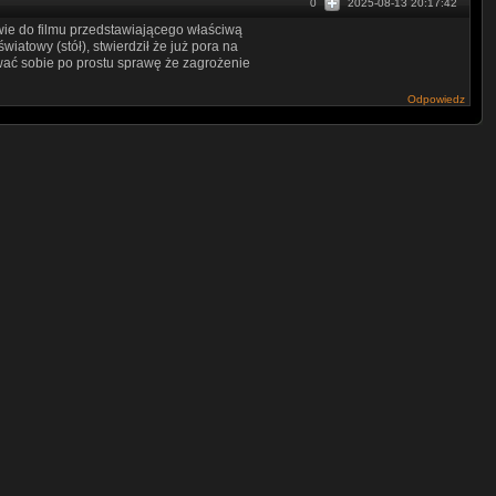
0
2025-08-13 20:17:42
stwie do filmu przedstawiającego właściwą
wiatowy (stół), stwierdził że już pora na
ać sobie po prostu sprawę że zagrożenie
Odpowiedz