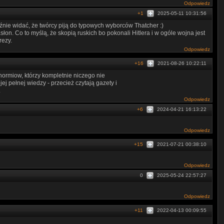
Odpowiedz
+1
2025-05-11 10:31:56
nie widać, że twórcy piją do typowych wyborców Thatcher :)
słon. Co to myślą, że skopią ruskich bo pokonali Hitlera i w ogóle wojna jest
rezy.
Odpowiedz
+16
2021-08-26 10:22:11
ormiow, którzy kompletnie niczego nie
j pełnej wiedzy - przecież czytają gazety i
.
Odpowiedz
+6
2024-04-21 16:13:22
Odpowiedz
+15
2021-07-21 00:38:10
Odpowiedz
0
2025-05-24 22:57:27
Odpowiedz
+11
2022-04-13 00:09:55