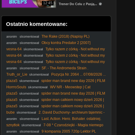
12:45
Trener Do Celu z Pasją...
Ostatnio komentowane:
The Rake (2018) (Napisy PL)
anonim
skomentował
Obcy kontra Predator 2 [2007]
anonim
skomentował
[Theatrical Cut][1080p][BDRip][x264][ Lektor PL]
vesna-64
Tylko razem z córką - Not without my
skomentował
daughter (1991) Lektor
vesna-64
Tylko razem z córką - Not without my
skomentował
daughter (1991) Lektor
vesna-64
Tylko razem z córką - Not without my
skomentował
daughter (1991) Lektor
SF. - The Andromeda Strain .
anonim
skomentował
Tajemnica. Andromedy. (1971) lektor
Truth_or_Lie
Pozycja Nr. 2064 ... 07/08/2026 ...
skomentował
english subtitles Only ...
plaza5
spider man brand new day 2026 | FỉLM
skomentował
W OPỉSỉE
HorrroSouls
WV NR - Meowstep | Cat
skomentował
Meowing (Dubstep Remix)
plaza5
spider man brand new day 2026 | FỉLM
skomentował
W OPỉSỉE
plaza5
spider man całkiem nowy dzień 2026 |
skomentował
FỉLM W OPỉSỉE
plaza5
spider man całkiem nowy dzień 2026 |
skomentował
FỉLM W OPỉSỉE
bube
2. David Duchovny- archiwum tajemnic -
skomentował
2. 9.
Last. Action. Hero. Bohater. ostatniej.
anonim
skomentował
akcji. 1993. Lektor.pl
sznytlok
7-08 * Czarodziejki - Magia niemego
skomentował
kina
9 kompania 2005 720p Lektor PL
anonim
skomentował