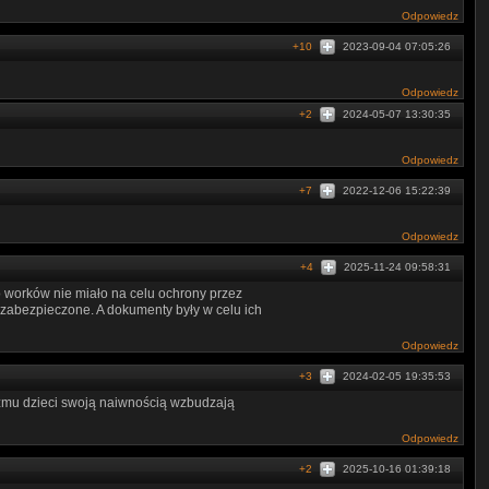
Odpowiedz
+10
2023-09-04 07:05:26
Odpowiedz
+2
2024-05-07 13:30:35
Odpowiedz
+7
2022-12-06 15:22:39
Odpowiedz
+4
2025-11-24 09:58:31
o worków nie miało na celu ochrony przez
 zabezpieczone. A dokumenty były w celu ich
Odpowiedz
+3
2024-02-05 19:35:53
izmu dzieci swoją naiwnością wzbudzają
Odpowiedz
+2
2025-10-16 01:39:18