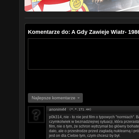
Komentarze do: A Gdy Zawieje Wiatr- 1986
Najlepsze komentarze
anonim44
(*.*.171.44)
p0k314, nie - to nie jest film o typowych "normiach". 
czymkolwiek w beznadziejnej sytuacji, która przerast
film, nie o tym, że schron wytrzymał bo główny bohater
dało, ale o przestrodze przed zagładą nuklearną i pr
jest on dla Ciebie tym, czym chcesz by był.