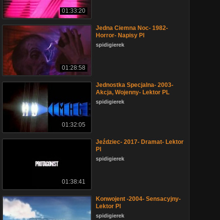
01:33:20
Jedna Ciemna Noc- 1982-
Horror- Napisy Pl
spidigierek
01:28:58
Jednostka Specjalna- 2003-
Akcja, Wojenny- Lektor PL
spidigierek
01:32:05
Jeździec- 2017- Dramat- Lektor
Pl
spidigierek
01:38:41
Konwojent -2004- Sensacyjny-
Lektor Pl
spidigierek