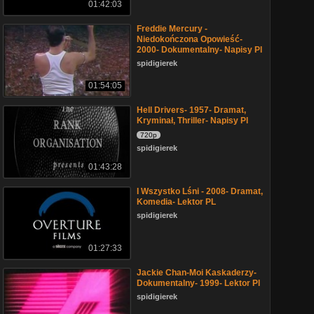
01:42:03
Freddie Mercury -
Niedokończona Opowieść-
2000- Dokumentalny- Napisy Pl
spidigierek
01:54:05
Hell Drivers- 1957- Dramat,
Kryminał, Thriller- Napisy Pl
720p
spidigierek
01:43:28
I Wszystko Lśni - 2008- Dramat,
Komedia- Lektor PL
spidigierek
01:27:33
Jackie Chan-Moi Kaskaderzy-
Dokumentalny- 1999- Lektor Pl
spidigierek