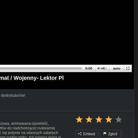
0:00
auto
mat / Wojenny- Lektor Pl
 dystrybutorów!
trażowa, animowana opowieść,
ytów do nadchodzącej nuklearnej
 się jedynie na własnych zatartych
Embed
Zgłoś
wym podręczniku. Ich naiwna wiara w