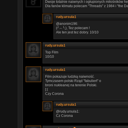
Dwoje totalnie naiwnych i ogłupionych miłośników her
Dla fanów klimatu polecam "Threads" z 1984 i "the Da
rudy.ursula1
@anonim196:
(╯︵╰,), Tez polecam !
Ale ten jest tez dobry. 10/10
rudy.ursula1
Top Film
10/10
rudy.ursula1
Film pokazuje ludzką naiwność.
Tymczasem polski Rząd "fabuliert" o
broni nukleanej na terenie Polski.
[:(
Czy Corona
rudy.ursula1
@rudy.ursula1:
Cz Corona