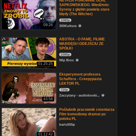
NETFLIX PONOWNIE OLAŁ
SAPKOWSKIEGO. Wiedźmin:
Syreny z głębin powiela stare
błędy (The Witcher)
1080p
09:26
300Kultura
ABSTRA - O FAME, FILMIE
WARDĘGI I ODEJŚCIU ZE
SPÓŁKI
1080p
Wip Bros
01:25:25
Eksperyment profesora
Schaffera - Creepypasta
LEKTOR PL
720p
Zaczytany - audiobooki...
43:58
Poślubnik pracownik cmentarza
Film komediowy dramat po
polsku PL
barts555p
01:12:42