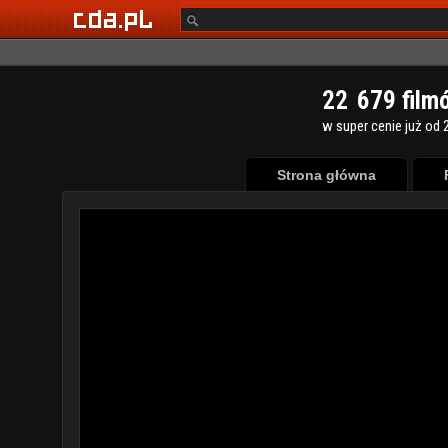
2
2
6
7
9
film
w super cenie już od 2
Strona główna