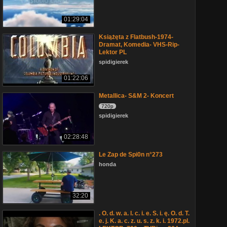
01:29:04
Książęta z Flatbush-1974-
Dramat, Komedia- VHS-Rip-
Lektor PL
spidigierek
01:22:06
Metallica- S&M 2- Koncert
720p
spidigierek
02:28:48
Le Zap de Spi0n n°273
honda
32:20
. O. d. w. a. l. c. i. e. S. i. ę. O. d. T.
e. j. K. a. c. z. u. s. z. k. i. 1972.pl.