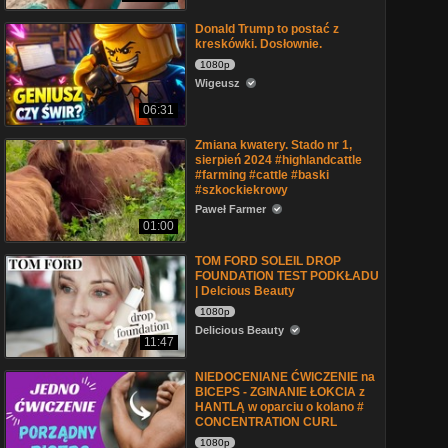
Donald Trump to postać z
kreskówki. Dosłownie.
1080p
Wigeusz
06:31
Zmiana kwatery. Stado nr 1,
sierpień 2024 #highlandcattle
#farming #cattle #baski
#szkockiekrowy
Paweł Farmer
01:00
TOM FORD SOLEIL DROP
FOUNDATION TEST PODKŁADU
| Delcious Beauty
1080p
Delicious Beauty
11:47
NIEDOCENIANE ĆWICZENIE na
BICEPS - ZGINANIE ŁOKCIA z
HANTLĄ w oparciu o kolano #
CONCENTRATION CURL
1080p