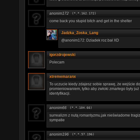
anonim172
(*.*.162.172)
come back you stupid bitch and get in the shelter
Jadzka_Zoska_Lang
@anonim172: Dziadek roz.bał XD
igorzdrojewski
Polecam
xtrememaranx
To uczucie kiedy zdajesz sobie sprawę, że wejście d
promieniowaniem, tylko aby zwłoki zmarłego były już
identyfikacji.
anonim66
(*.*.104.66)
surrealizm z nutą romantyzmu,jak nieświadome trag
sympatie
anonim196
(*.*.57.196)