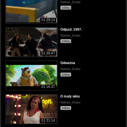
Nathan_Drake
1080p
01:39:14
Odjazd. 1997.
Nathan_Drake
1080p
01:39:47
Odważna
Nathan_Drake
1080p
01:16:37
O mały włos
Nathan_Drake
1080p
01:31:14