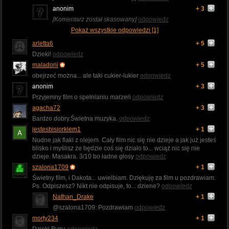
anonim
+ 3
[Komentarz został skasowany]
odpowiedz
Pokaż wszystkie odpowiedzi [1]
arletta6
+ 5
Dzieki!
odpowiedz
maladorii
+ 5
obejrzeć można... ale taki cukier-lukier
odpowiedz
anonim
+ 3
Przyjemny film o spełnianiu marzeń
odpowiedz
agacha72
+ 3
Bardzo dobry.Świetna muzyka.
odpowiedz
jestesbisiorkiem1
+ 1
Nudne jak flaki z olejem. Cały film nic się nie dzieje a jak już jesteś
blisko i myślisz że będzie coś się działo to... wciąż nic się nie
dzieje. Masakra. 3/10 bo ładne głosy
odpowiedz
szalona1709
+ 1
Świetny film, i Dakota... uwielbiam. Dziękuję za film u pozdrawiam.
Ps. Odpiszesz? Nikt nie odpisuje, to... dziene?
odpowiedz
Nathan_Drake
+ 1
@szalona1709: Pozdrawiam
odpowiedz
morty234
+ 1
Dzięki Byqu
odpowiedz