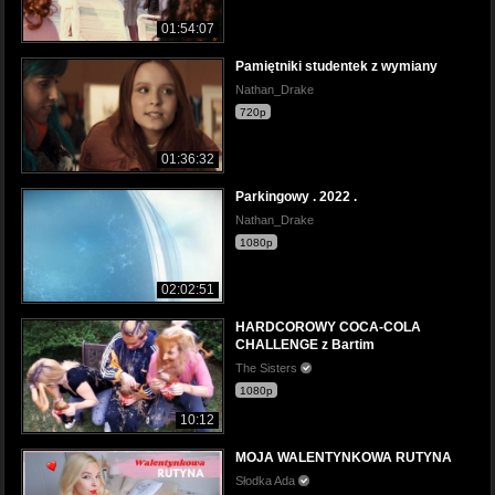
01:54:07
Pamiętniki studentek z wymiany
Nathan_Drake
720p
01:36:32
Parkingowy . 2022 .
Nathan_Drake
1080p
02:02:51
HARDCOROWY COCA-COLA
CHALLENGE z Bartim
The Sisters
1080p
10:12
MOJA WALENTYNKOWA RUTYNA
Słodka Ada