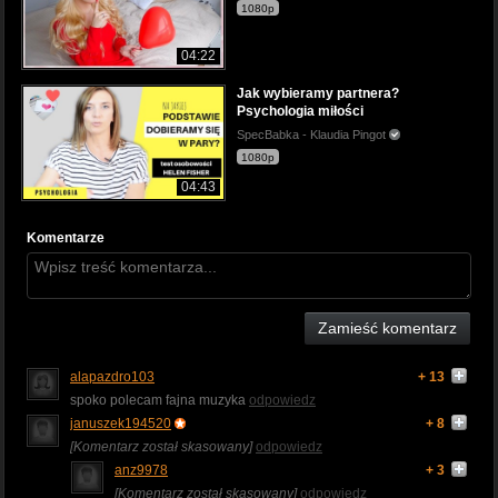
1080p
04:22
Jak wybieramy partnera?
Psychologia miłości
SpecBabka - Klaudia Pingot
1080p
04:43
Komentarze
Zamieść komentarz
alapazdro103
+ 13
spoko polecam fajna muzyka
odpowiedz
januszek194520
+ 8
[Komentarz został skasowany]
odpowiedz
anz9978
+ 3
[Komentarz został skasowany]
odpowiedz