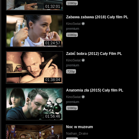
1080p
01:32:01
Zabawa zabawa (2018) Cały film PL
KinoSwiat
premium
1080p
01:24:57
Zabić bobra (2012) Cały Film PL
KinoSwiat
premium
720p
01:38:04
Anatomia zła (2015) Cały film PL
KinoSwiat
premium
1080p
01:56:46
Noc w muzeum
Nathan_Drake