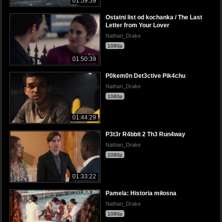
01:59:59
Ostatni list od kochanka / The Last
Letter from Your Lover
Nathan_Drake
1080p
01:50:39
P0kem0n Det3ctive Pik4chu
Nathan_Drake
1080p
01:44:29
P3t3r R4bbit 2 Th3 Run4way
Nathan_Drake
1080p
01:33:22
Pamela: Historia miłosna
Nathan_Drake
1080p