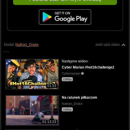
Dodał:
Nathan_Drake
zwiń opis video
......
Następne wideo:
Cyber Marian #hot16challenge2
Cybermarian
1080p
01:53
Na ratunek piłkarzom
Nathan_Drake
1080p
01:13:23