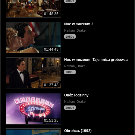
1080p
01:48:35
Noc w muzeum 2
Nathan_Drake
1080p
01:44:43
Noc w muzeum: Tajemnica grobowca
Nathan_Drake
1080p
01:37:48
Obóz rodzinny
Nathan_Drake
1080p
01:51:25
Obrońca. (1992)