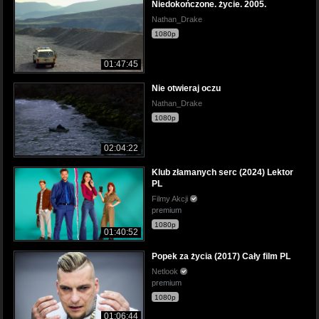
Niedokończone. życie. 2005.
Nathan_Drake
1080p
01:47:45
Nie otwieraj oczu
Nathan_Drake
1080p
02:04:22
Klub złamanych serc (2024) Lektor
PL
Filmy Akcji
premium
1080p
01:40:52
Popek za życia (2017) Cały film PL
Netlook
premium
1080p
01:06:44