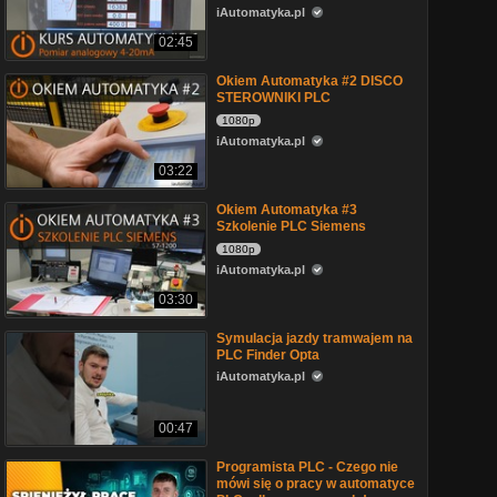
iAutomatyka.pl
02:45
Okiem Automatyka #2 DISCO
STEROWNIKI PLC
1080p
iAutomatyka.pl
03:22
Okiem Automatyka #3
Szkolenie PLC Siemens
1080p
iAutomatyka.pl
03:30
Symulacja jazdy tramwajem na
PLC Finder Opta
iAutomatyka.pl
00:47
Programista PLC - Czego nie
mówi się o pracy w automatyce