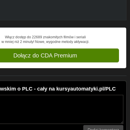
Włącz dostęp do 22689 znakomitych filmów i seriali
w mniej niż 2 minuty! Nowe, wygodne metody aktywacji.
Dołącz do CDA Premium
skim o PLC - cały na kursyautomatyki.pl/PLC
Dodaj komentarz