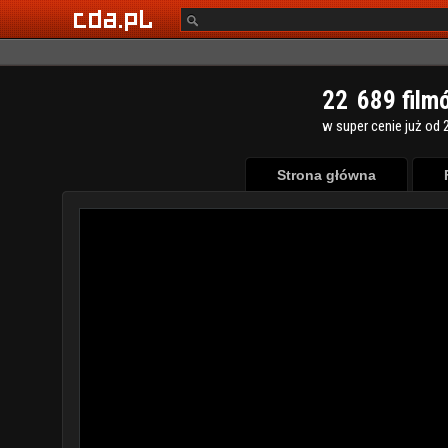
2
2
6
8
9
film
w super cenie już od 2
Strona główna