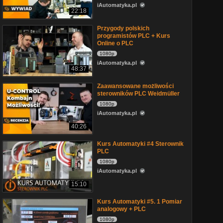
iAutomatyka.pl
22:18
Przygody polskich
programistów PLC + Kurs
Online o PLC
1080p
iAutomatyka.pl
48:37
Zaawansowane możliwości
sterowników PLC Weidmüller
1080p
iAutomatyka.pl
40:26
Kurs Automatyki #4 Sterownik
PLC
1080p
iAutomatyka.pl
15:10
Kurs Automatyki #5. 1 Pomiar
analogowy + PLC
1080p