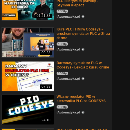
PLC odkrywam prawdę! -
Szymon Klepacz
1080p
01:21:33
iAutomatyka.pl
Kurs PLC i HMI w Codesys -
uruchom symulator PLC w 2h za
darmo
1080p
iAutomatyka.pl
00:28
Darmowy symulator PLC w
Codesys - Lekcja z kursu online
1080p
iAutomatyka.pl
07:39
Własny regulator PID w
sterowniku PLC na CODESYS
1080p
iAutomatyka.pl
24:10