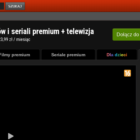
ów i seriali premium + telewizja
Dołącz
do
3,99 zł / miesiąc
Filmy premium
Seriale premium
Dla dzieci