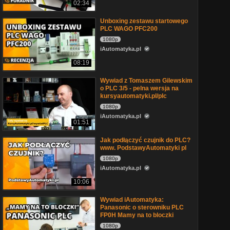
02:34
Unboxing zestawu startowego
PLC WAGO PFC200
1080p
iAutomatyka.pl
08:19
Wywiad z Tomaszem Gilewskim
o PLC 3/5 - pelna wersja na
kursyautomatyki.pl/plc
1080p
iAutomatyka.pl
01:51
Jak podłączyć czujnik do PLC?
www. PodstawyAutomatyki pl
1080p
iAutomatyka.pl
10:06
Wywiad iAutomatyka:
Panasonic o sterowniku PLC
FP0H Mamy na to bloczki
1080p