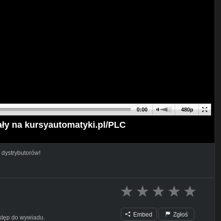
0:00
480p
ły na kursyautomatyki.pl/PLC
 dystrybutorów!
Embed
Zgłoś
stęp do wywiadu.