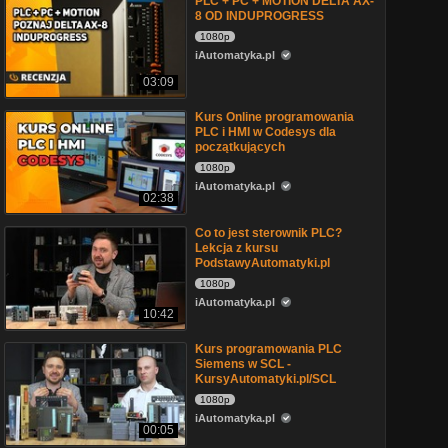
PLC + PC + MOTION DELTA AX-
8 OD INDUPROGRESS
1080p
iAutomatyka.pl
03:09
Kurs Online programowania
PLC i HMI w Codesys dla
początkujących
1080p
iAutomatyka.pl
02:38
Co to jest sterownik PLC?
Lekcja z kursu
PodstawyAutomatyki.pl
1080p
iAutomatyka.pl
10:42
Kurs programowania PLC
Siemens w SCL -
KursyAutomatyki.pl/SCL
1080p
iAutomatyka.pl
00:05