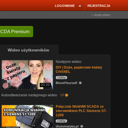
LOGOWANIE
REJESTRACJA
+ dodaj wideo
 CDA Premium
Wideo użytkowników
Następne wideo:
DIY | Duże, papierowe kwiaty
CHANEL
1080p
BlondYourself
03:20
Autoodtwarzanie następnego wideo
on
Połącznie WebHMI SCADA ze
sterownikiem PLC Siemens S7-
1200
1080p
iAutomatyka.pl