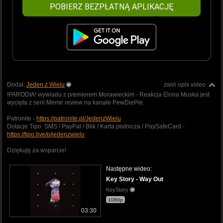
POBIERZ BEZPŁATNĄ APLIKACJĘ
Dodał:
Jeden z Wielu
zwiń opis video
!PARODIA! wywiadu z premierem Morawieckim - Reakcja Elona Muska jest
wycięta z serii Meme review na kanale PewDiePie.
Patronite -
https://patronite.pl/JedenzWielu
Dotacje Tipo: SMS / PayPal / Blik / Karta płatnicza / PaySafeCard -
https://tipo.live/p/jedenzwielu
Dziękuję za wsparcie!
Następne wideo:
Key Story - Way Out
KeyStory
1080p
03:30