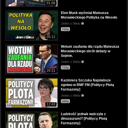
01:06
Elon Musk wyśmiał Mateusza
Morawieckiego Polityka na Wesoło
Jeden z Wielu
720p
05:12
Wotum zaufania dla rządu Mateusza
Morawieckiego skrót debaty w
Sejmie.
Jeden z Wielu
720p
26:31
Kazimiera Szczuka Najsłabsze
ogniwo w RMF FM [Politycy Plotą
Farmazony]
Jeden z Wielu
480p
12:43
Ludzkość jednak walczyła z
dinozaurami? [Politycy Plotą
Farmazony]