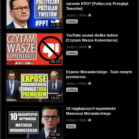
sprawie KPO? [Polityczny Przegląd
Tweetów]
Jeden z Wielu
1080p
13:35
YouTube usuwa dislike button
[Czytam Wasze Komentarze]
Jeden z Wielu
1080p
08:19
Expose Morawieckiego - Tusk nowym
premierem.
Jeden z Wielu
1080p
18:02
10 najgłupszych wypowiedzi
Mateusza Morawieckiego
Jeden z Wielu
480p
09:38