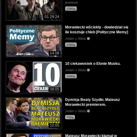
premium
1080p
01:29:24
Morawiecki wściekły - dowiedział się
ile kosztuje chleb [Polityczne Memy]
Jeden z Wielu
1080p
14:08
10 ciekawostek o Elonie Musku.
Jeden z Wielu
1080p
08:05
Dymisja Beaty Szydło. Mateusz
Morawiecki premierem.
Jeden z Wielu
720p
10:05
Mateusz Morawiecki kłamał w