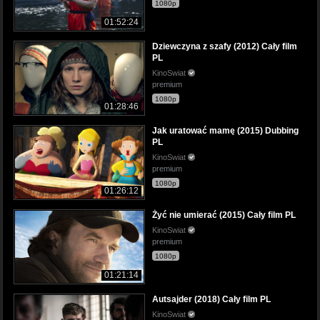
1080p
01:52:24
Dziewczyna z szafy (2012) Cały film
PL
KinoSwiat
premium
1080p
01:28:46
Jak uratować mamę (2015) Dubbing
PL
KinoSwiat
premium
1080p
01:26:12
Żyć nie umierać (2015) Cały film PL
KinoSwiat
premium
1080p
01:21:14
Autsajder (2018) Cały film PL
KinoSwiat