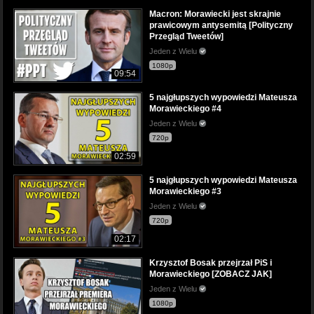
Macron: Morawiecki jest skrajnie
prawicowym antysemitą [Polityczny
Przegląd Tweetów]
Jeden z Wielu
1080p
09:54
5 najgłupszych wypowiedzi Mateusza
Morawieckiego #4
Jeden z Wielu
720p
02:59
5 najgłupszych wypowiedzi Mateusza
Morawieckiego #3
Jeden z Wielu
720p
02:17
Krzysztof Bosak przejrzał PiS i
Morawieckiego [ZOBACZ JAK]
Jeden z Wielu
1080p