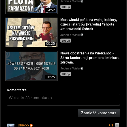
Jeden z Wielu
1080p
14:52
Morawiecki pośle na wojnę kobiety,
dzieci i starców [Parodia] #shorts
#morawiecki #shrek
Jeden z Wielu
1080p
00:25
Nowe obostrzenia na Wielkanoc -
Skrót konferencji premiera i ministra
zdrowia.
Jeden z Wielu
1080p
18:25
Komentarze
Zamieść komentarz
Blue55
+ 1