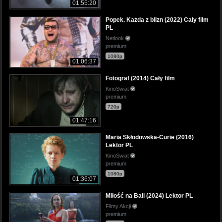
01:55:20
Popek. Każda z blizn (2022) Cały film
PL
Netlook
premium
1080p
01:06:37
Fotograf (2014) Cały film
KinoSwiat
premium
720p
01:47:16
Maria Skłodowska-Curie (2016)
Lektor PL
KinoSwiat
premium
1080p
01:36:07
Miłość na Bali (2024) Lektor PL
Filmy Akcji
premium