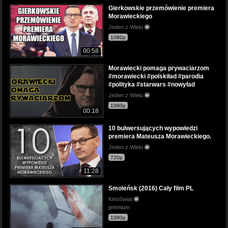
Gierkowskie przemówienie premiera
Morawieckiego
Jeden z Wielu
1080p
00:58
Morawiecki pomaga prywaciarzom
#morawiecki #polskiład #parodia
#polityka #starwars #nowyład
Jeden z Wielu
1080p
00:18
10 bulwersujących wypowiedzi
premiera Mateusza Morawieckiego.
Jeden z Wielu
720p
11:28
Smoleńsk (2016) Cały film PL
KinoSwiat
premium
1080p