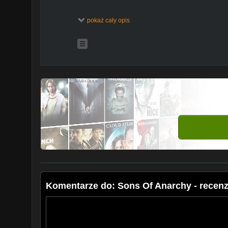
recenzing: ja
pokaż cały opis
oprawa i montaż: Piotr Lisiak
Komentarze do: Sons Of Anarchy - recenz