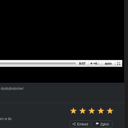
8:07
auto
 dystrybutorów!
en w tle
Embed
Zgłoś