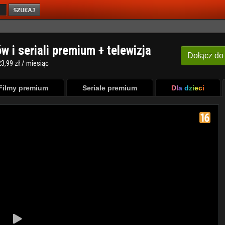
ów i seriali premium + telewizja
Dołącz
do
3,99 zł / miesiąc
Filmy premium
Seriale premium
Dla dzieci