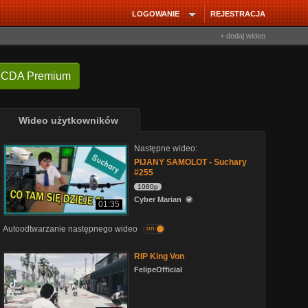
LOGOWANIE
REJESTRACJA
+ dodaj wideo
 CDA Premium
Wideo użytkowników
Następne wideo:
PIJANY SAMOLOT - Suchary
#255
1080p
Cyber Marian
01:35
Autoodtwarzanie następnego wideo
on
RIP King Von
FelipeOfficial