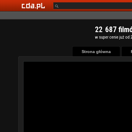
2
2
6
8
7
film
w super cenie już od 2
Strona główna