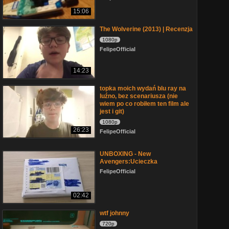
15:06
The Wolverine (2013) | Recenzja
1080p
FelipeOfficial
14:23
topka moich wydań blu ray na
luźno, bez scenariusza (nie
wiem po co robiłem ten film ale
jest i git)
1080p
26:23
FelipeOfficial
UNBOXING - New
Avengers:Ucieczka
FelipeOfficial
02:42
wtf johnny
720p