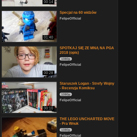
00:14
Specjal na 60 widzów
FelipeOfficial
01:40
SPOTKAJ SIĘ ZE MNĄ NA PGA
2018 (opis)
1080p
FelipeOfficial
00:28
Staruszek Logan - Strefy Wojny
- Recenzja Komiksu
1080p
FelipeOfficial
00:10
THE LEGO UNCHARTED MOVE
- Pra Wnuk
1080p
FelipeOfficial