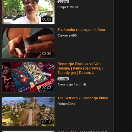
1080p
FelipeOfficial
00:09
Znakomita recenzja telefonu
Ciekawski55
03:36
Recenzja: Dracula vs Van
Helsing | Pełna rozgrywka |
Zasady gry | Recenzja
1080p
Anastazja Faith
20:03
The Settlers 7 - recenzja video
RohenTahir
03:18