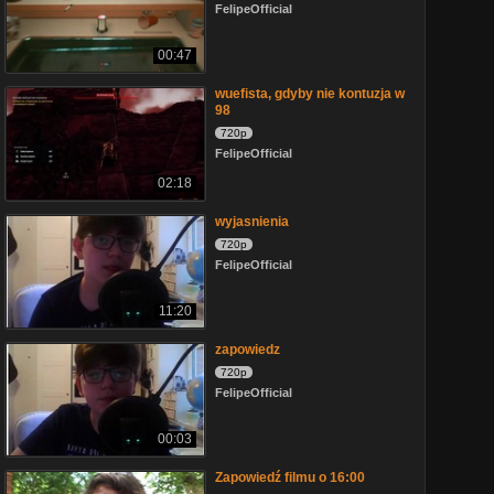
FelipeOfficial
00:47
wuefista, gdyby nie kontuzja w
98
720p
FelipeOfficial
02:18
wyjasnienia
720p
FelipeOfficial
11:20
zapowiedz
720p
FelipeOfficial
00:03
Zapowiedź filmu o 16:00