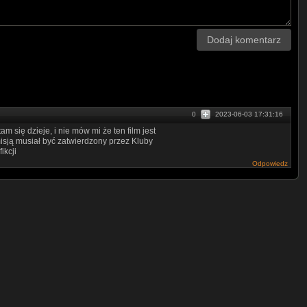
Dodaj komentarz
0
2023-06-03 17:31:16
m się dzieje, i nie mów mi że ten film jest
misją musiał być zatwierdzony przez Kluby
ikcji
Odpowiedz