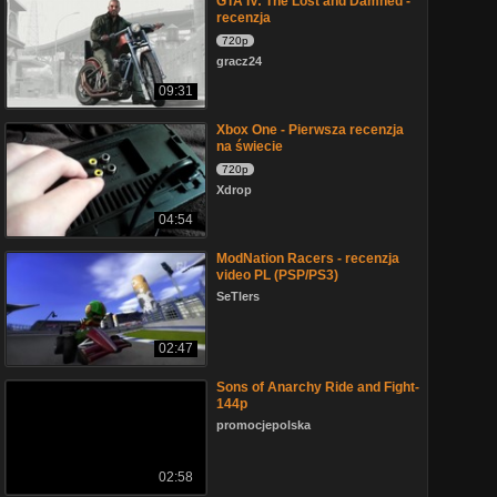
GTA IV: The Lost and Damned -
recenzja
720p
gracz24
09:31
Xbox One - Pierwsza recenzja
na świecie
720p
Xdrop
04:54
ModNation Racers - recenzja
video PL (PSP/PS3)
SeTlers
02:47
Sons of Anarchy Ride and Fight-
144p
promocjepolska
02:58