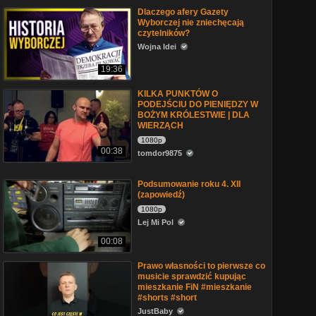
Dlaczego afery Gazety
Wyborczej nie zniechęcają
czytelników?
Wojna Idei
19:36
KILKA PUNKTÓW O
PODEJŚCIU DO PIENIĘDZY W
BOŻYM KRÓLESTWIE | DLA
WIERZĄCH
1080p
00:38
tomdor9875
Podsumowanie roku 4. XII
(zapowiedź)
1080p
Lej Mi Pol
00:08
Prawo własności to pierwsze co
musicie sprawdzić kupując
mieszkanie FiN #mieszkanie
#shorts #short
JustBaby