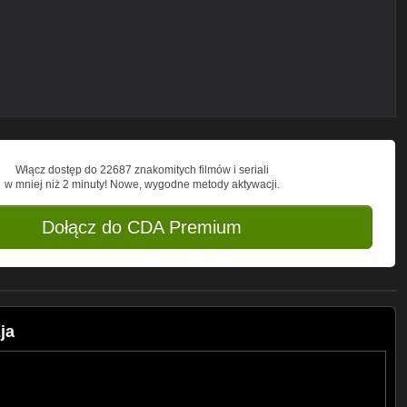
Włącz dostęp do 22687 znakomitych filmów i seriali
w mniej niż 2 minuty! Nowe, wygodne metody aktywacji.
Dołącz do CDA Premium
ja