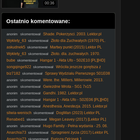
00:36
Ostatnio komentowane:
Shade. Pokerzysci. 2003. Lektor.pl
anonim
skomentował
Wyklety_63
Złoto dla Zuchwałych (1970) PL.
skomentował
720p. BRRip
askudnek5
Martwy punkt (2015) Lektor PL
skomentował
Wyklety_63
Złoto. dla. zuchwałych. 1970.
skomentował
Lektor.pl
bube
Hangar 1 - Akta Ufo - S02E10 [PL][HD]
skomentował
songqinge922
Wróciła jeszcze gorętsza z
skomentował
bliźniakami władcy
biz7182
Sprawy Wydziału Pierwszego S01E08
skomentował
Lektor PL
Were. the. Millers. Millerowie. 2013.
anonim
skomentował
Lektor.pl
Gwiezdne Wrota - SG1 7x15
anonim
skomentował
Gandhi. 1982. Lektor.pl
anonim
skomentował
Hangar 1 - Akta Ufo - S02E06 [PL][HD]
anonim
skomentował
Anesthesia. Anestezja. 2015. Lektor.pl
anonim
skomentował
silwia-wenisch
DogMan (2023) Lektor PL
skomentował
Renabed1
Megan Leavey (2017) [Lektor PL]
skomentował
Hugo Family - Pełna wydania - 25. 06.
anonim
skomentował
2005
Anarchia73
Spragnieni życia (2017) Lektor PL
skomentował
Anarchia73
Furioza Odcinek 1
skomentował