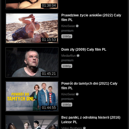
01:38:04
Prawdziwe życie aniołów (2022) Cały
film PL
KinoSwiat
premium
1080p
01:15:53
Dom zły (2009) Cały film PL
Media4fun
premium
1080p
01:45:21
Powrót do tamtych dni (2021) Cały
film PL
KinoSwiat
premium
1080p
01:44:55
Bez paniki, z odrobiną histerii (2016)
Lektor PL
Video Brothers