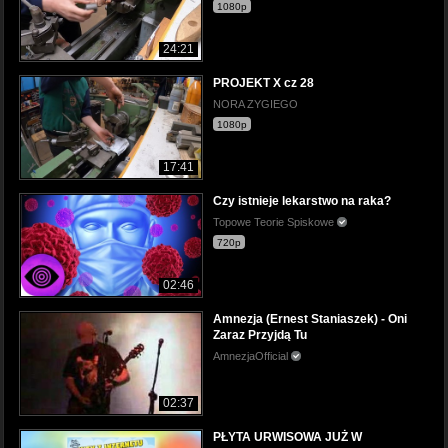
1080p
24:21
PROJEKT X cz 28
NORA ZYGIEGO
1080p
17:41
Czy istnieje lekarstwo na raka?
Topowe Teorie Spiskowe
720p
02:46
Amnezja (Ernest Staniaszek) - Oni
Zaraz Przyjdą Tu
AmnezjaOfficial
02:37
PŁYTA URWISOWA JUŻ W