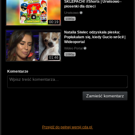
SKLEPACH! #Shorts | Urwisowo -
piosenki dla dzieci
Urwisowo
1080p
00:19
Natalia Siwiec odzyskała pieska:
Popłakałam się, kiedy Gucio wrócił |
Wideoportal
Wideo Portal
1080p
01:46
Komentarze
Zamieść komentarz
Przejdź do pełnej wersji cda.pl