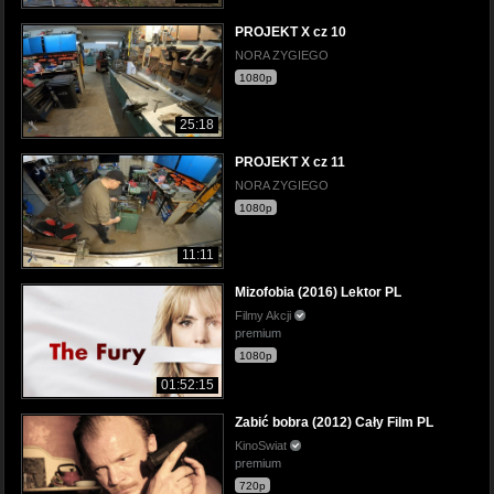
PROJEKT X cz 10
NORA ZYGIEGO
1080p
25:18
PROJEKT X cz 11
NORA ZYGIEGO
1080p
11:11
Mizofobia (2016) Lektor PL
Filmy Akcji
premium
1080p
01:52:15
Zabić bobra (2012) Cały Film PL
KinoSwiat
premium
720p