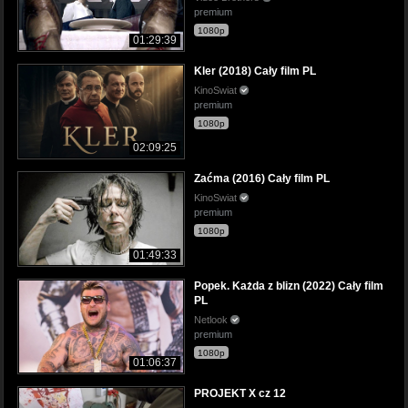
premium
1080p
01:29:39
Kler (2018) Cały film PL
KinoSwiat
premium
1080p
02:09:25
Zaćma (2016) Cały film PL
KinoSwiat
premium
1080p
01:49:33
Popek. Każda z blizn (2022) Cały film
PL
Netlook
premium
1080p
01:06:37
PROJEKT X cz 12