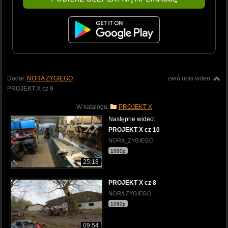
Dodał:
NORA ZYGIEGO
zwiń opis video
PROJEKT X cz 9
W katalogu:
PROJEKT X
Następne wideo:
PROJEKT X cz 10
NORA_ZYGIEGO
1080p
25:18
PROJEKT X cz 8
NORA ZYGIEGO
1080p
09:54