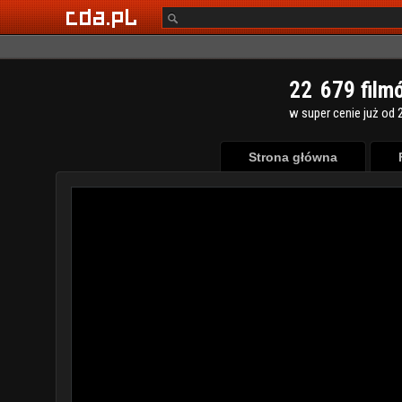
2
2
6
7
9
film
w super cenie już od 2
Strona główna