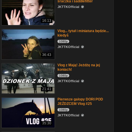
sraczka i saddlefitter
JKTTKOfficial
16:13
Vlog... tytuł i miniatura będzie...
kiedyś
1080p
JKTTKOfficial
36:43
Vlog z Mają! Jeżdżę na jej
koniach!
1080p
JKTTKOfficial
21:41
Pierwsze galopy DORI POD
JEŹDZCEM Vlog #25
1080p
JKTTKOfficial
35:30