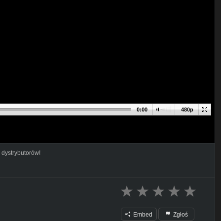
0:00
480p
 dystrybutorów!
Embed
Zgłoś