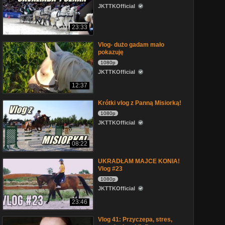
JKTTKOfficial
23:33
Vlog- dużo gadam mało
pokazuję
1080p
JKTTKOfficial
12:37
Krótki vlog z Panną Misiorką!
1080p
JKTTKOfficial
08:22
UKRADŁAM MAJCE KONIA!
Vlog #23
1080p
JKTTKOfficial
23:46
Vlog 41: Przyczepa, stres,