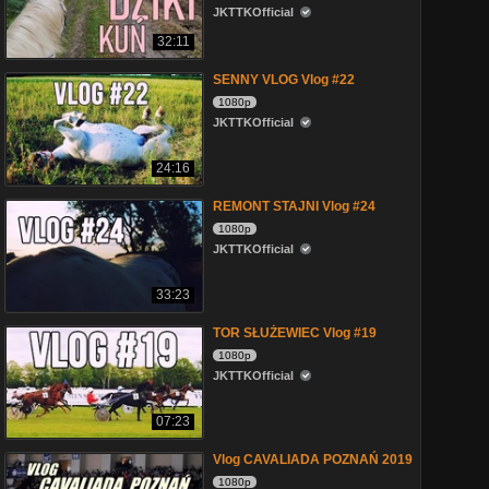
JKTTKOfficial
32:11
SENNY VLOG Vlog #22
1080p
JKTTKOfficial
24:16
REMONT STAJNI Vlog #24
1080p
JKTTKOfficial
33:23
TOR SŁUŻEWIEC Vlog #19
1080p
JKTTKOfficial
07:23
Vlog CAVALIADA POZNAŃ 2019
1080p