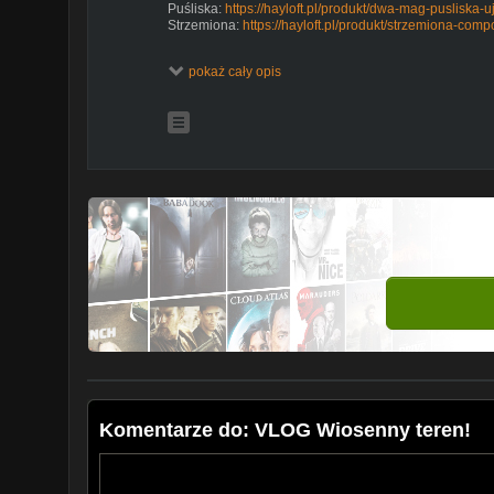
Puśliska:
https://hayloft.pl/produkt/dwa-mag-pusliska
Strzemiona:
https://hayloft.pl/produkt/strzemiona-compos
Nasze Social Media:
pokaż cały opis
Instagram:
https://www.instagram.com/mokoszofficial/
Instagram hayri :
https://bit.ly/3jVEJox
Strona hayri:
https://hayricom.wordpress.com/
Kontakt: jkttk.kontakt@gmail.com
Komentarze do: VLOG Wiosenny teren!