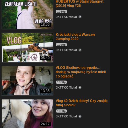
HUBERTUS w Stajni Stangret
[2019] Vlog #26
1080p
JKTTKOfficial
18:56
Króciutki vlog z Warsaw
Jumping 2020
1080p
JKTTKOfficial
08:49
VLOG Siodłowe perypetie...
dodaję w majówkę byście mieli
co oglądać!
1080p
JKTTKOfficial
13:35
Vlog 40 Dzień dobry! Czy znajdę
tutaj siodło?
1080p
JKTTKOfficial
24:17