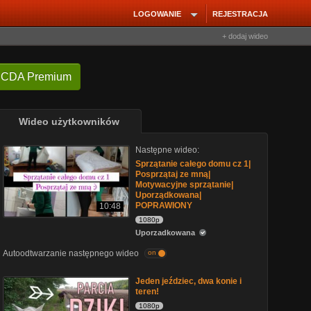
LOGOWANIE
REJESTRACJA
+ dodaj wideo
 CDA Premium
Wideo użytkowników
Następne wideo:
Sprzątanie całego domu cz 1|
Posprzątaj ze mną|
Motywacyjne sprzątanie|
Uporządkowana|
POPRAWIONY
10:48
1080p
Uporzadkowana
Autoodtwarzanie następnego wideo
on
Jeden jeździec, dwa konie i
teren!
1080p