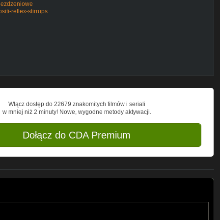
-ujezdzeniowe
iti-reflex-stirrups
Włącz dostęp do 22679 znakomitych filmów i seriali
w mniej niż 2 minuty! Nowe, wygodne metody aktywacji.
Dołącz do CDA Premium