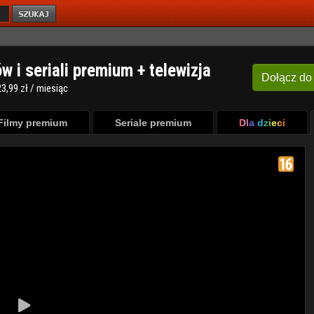
ów i seriali premium + telewizja
Dołącz
do
3,99 zł / miesiąc
Filmy premium
Seriale premium
Dla dzieci