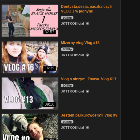
Dentysta,sesja, paczka czyli
VLOG 3 w jednym!
1080p
JKTTKOfficial
32:57
Mizerny vlog Vlog #16
1080p
JKTTKOfficial
16:39
Vlog o niczym. Znowu. Vlog #13
1080p
JKTTKOfficial
09:16
Jestem parkurowcem?! Vlog #9
1080p
JKTTKOfficial