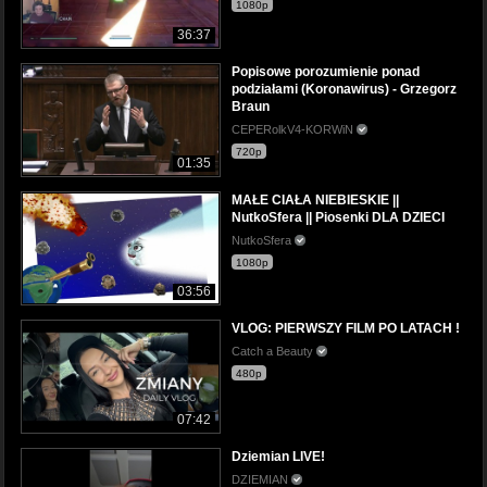
1080p
36:37
Popisowe porozumienie ponad
podziałami (Koronawirus) - Grzegorz
Braun
CEPERolkV4-KORWiN
720p
01:35
MAŁE CIAŁA NIEBIESKIE ||
NutkoSfera || Piosenki DLA DZIECI
NutkoSfera
1080p
03:56
VLOG: PIERWSZY FILM PO LATACH !
Catch a Beauty
480p
07:42
Dziemian LIVE!
DZIEMIAN