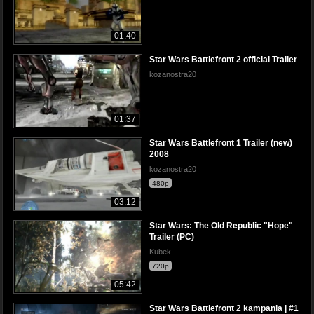
01:40
Star Wars Battlefront 2 official Trailer
kozanostra20
01:37
Star Wars Battlefront 1 Trailer (new)
2008
kozanostra20
480p
03:12
Star Wars: The Old Republic "Hope"
Trailer (PC)
Kubek
720p
05:42
Star Wars Battlefront 2 kampania | #1