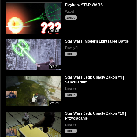
Fizyka w STAR WARS
Witold
1080p
08:05
Star Wars: Modern Lightsaber Battle
PewnyPL
1080p
03:21
Star Wars Jedi: Upadły Zakon #4 |
Sanktuarium
Kesterr
1080p
25:39
Star Wars Jedi: Upadły Zakon #19 |
Przyciąganie
Kesterr
1080p