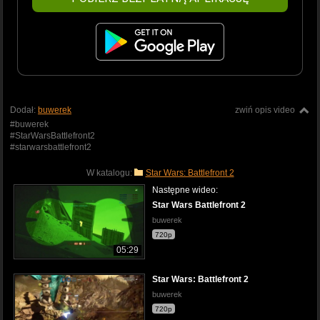
Dodał:
buwerek
zwiń opis video
#buwerek
#StarWarsBattlefront2
#starwarsbattlefront2
W katalogu:
Star Wars: Battlefront 2
Następne wideo:
Star Wars Battlefront 2
buwerek
720p
05:29
Star Wars: Battlefront 2
buwerek
720p