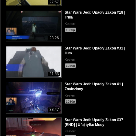
27:57
Star Wars Jedi: Upadły Zakon #18 |
Trilla
Kesterr
1080p
23:26
Star Wars Jedi: Upadły Zakon #31 |
Ilum
Kesterr
1080p
21:53
Star Wars Jedi: Upadły Zakon #1 |
Znaleziony
Kesterr
1080p
38:47
Star Wars Jedi: Upadły Zakon #37
[END] | Ufaj tylko Mocy
Kesterr