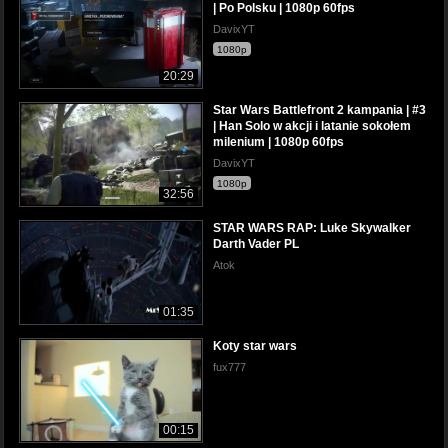
| Po Polsku | 1080p 60fps
DavixYT
1080p
20:29
Star Wars Battlefront 2 kampania | #3
| Han Solo w akcji i latanie sokołem
milenium | 1080p 60fps
DavixYT
1080p
32:56
STAR WARS RAP: Luke Skywalker
Darth Vader PL
Atok
01:35
Koty star wars
fux777
00:15