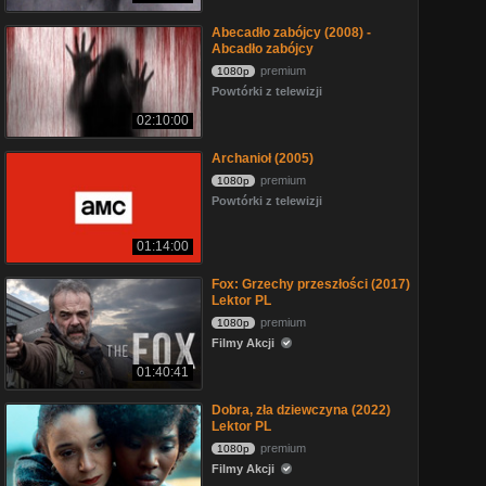
Abecadło zabójcy (2008) -
Abcadło zabójcy
premium
1080p
Powtórki z telewizji
02:10:00
Archanioł (2005)
premium
1080p
Powtórki z telewizji
01:14:00
Fox: Grzechy przeszłości (2017)
Lektor PL
premium
1080p
Filmy Akcji
01:40:41
Dobra, zła dziewczyna (2022)
Lektor PL
premium
1080p
Filmy Akcji