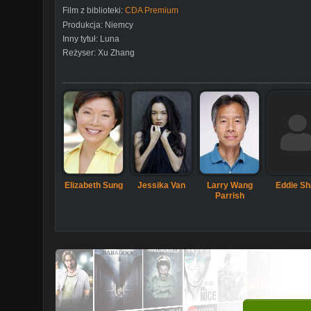
Film z biblioteki:
CDA Premium
Produkcja:
Niemcy
Inny tytuł:
Luna
Reżyser:
Xu Zhang
Elizabeth Sung
Jessika Van
Larry Wang
Eddie Sh
Parrish