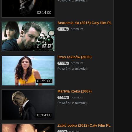
Powtórki z telewizji
02:14:00
Anatomia zła (2015) Cały film PL
premium
1080p
01:56:46
Czas rekinów (2020)
premium
1080p
Powtórki z telewizji
01:59:00
Martwa rzeka (2007)
premium
1080p
Powtórki z telewizji
02:04:00
Zabić bobra (2012) Cały Film PL
premium
720p