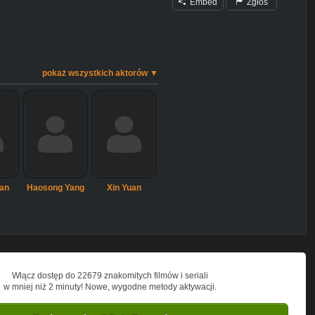
Embed
Zgłoś
pokaż wszystkich aktorów ▼
an
Haosong Yang
Xin Yuan
Włącz dostęp do 22679 znakomitych filmów i seriali
w mniej niż 2 minuty! Nowe, wygodne metody aktywacji.