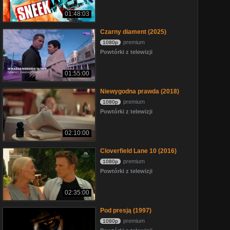
01:48:03
Czarny diament (2025)
premium
1080p
Powtórki z telewizji
01:55:00
Niewygodna prawda (2018)
premium
1080p
Powtórki z telewizji
02:10:00
Cloverfield Lane 10 (2016)
premium
1080p
Powtórki z telewizji
02:35:00
Pod presją (1997)
premium
1080p