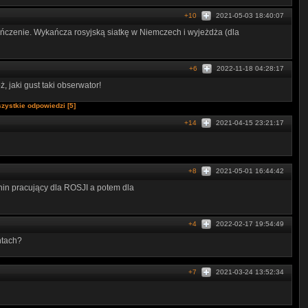
+10
2021-05-03 18:40:07
ńczenie. Wykańcza rosyjską siatkę w Niemczech i wyjeżdża (dla
+6
2022-11-18 04:28:17
, jaki gust taki obserwator!
zystkie odpowiedzi [5]
+14
2021-04-15 23:21:17
+8
2021-05-01 16:44:42
in pracujący dla ROSJI a potem dla
+4
2022-02-17 19:54:49
ntach?
+7
2021-03-24 13:52:34