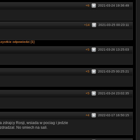
+6
2021-03-24 19:36:49
+14
2021-03-25 00:23:11
zystkie odpowiedzi [1]
+5
2021-03-26 13:25:03
+5
2021-03-25 00:25:21
+5
2021-03-24 23:02:35
+4
2022-02-17 16:50:15
ca zdrajcy Rosji, wsiada w pociag i jedzie
 zdradzal. No smiech na sali.