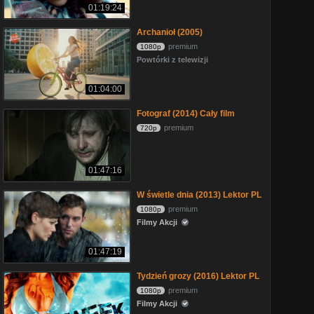
01:19:24
Archanioł (2005)
premium
1080p
Powtórki z telewizji
01:04:00
Fotograf (2014) Cały film
premium
720p
01:47:16
W świetle dnia (2013) Lektor PL
premium
1080p
Filmy Akcji
01:47:19
Tydzień grozy (2016) Lektor PL
premium
1080p
Filmy Akcji