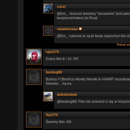
carat
@Em_: Jeszcze bardziej "sensowne" jest zako
bezpieczeństwa) do Rosji.
slawekmaaa
@Em_: żałosne to są te twoje wypociny! Ale cóż
Pokaż ws
sja4379
Dobry film 8 / 10 .!!!!!!
beabog88
Bzdury !! Obrońca młodej Niemki to HAMIIT muzułman
Niemiec ...ha,ha.
dzikidziobak
@beabog88: Film nie zmieścił ci się w horyzo
fla2370
Świetny film. 6/6