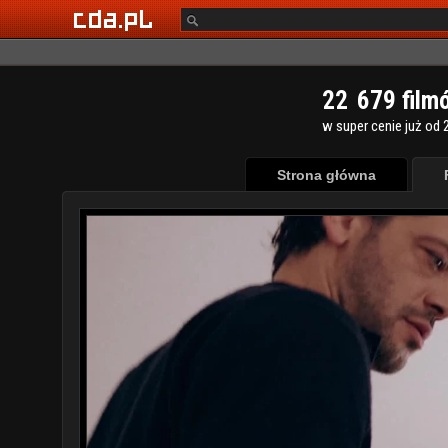
2
2
6
7
9
film
w super cenie już od 2
Strona główna