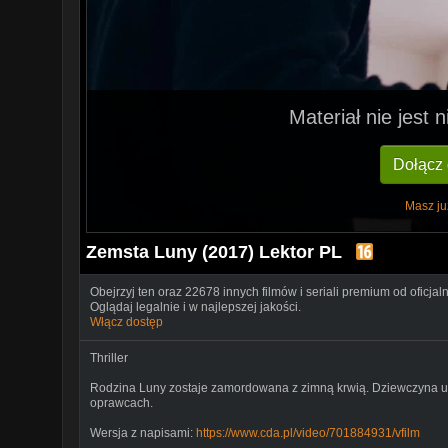
Materiał nie jest
Dołącz
Masz ju
Zemsta Luny (2017) Lektor PL
Obejrzyj ten oraz 22678 innych filmów i seriali premium od oficjal
Oglądaj legalnie i w najlepszej jakości.
Włącz dostęp
Thriller
Rodzina Luny zostaje zamordowana z zimną krwią. Dziewczyna uc
oprawcach.
Wersja z napisami:
https://www.cda.pl/video/701884931/vfilm