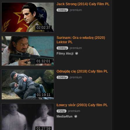
Jack Strong (2014) Cały Film PL
premium
1080p
02:02:37
Surinam: Gra o władzę (2020)
Lektor PL
premium
1080p
Filmy Akcji
01:32:01
Odnajdę cię (2018) Cały film PL
premium
1080p
01:19:11
Łowcy skór (2003) Cały film PL
premium
720p
Media4fun
01:27:59