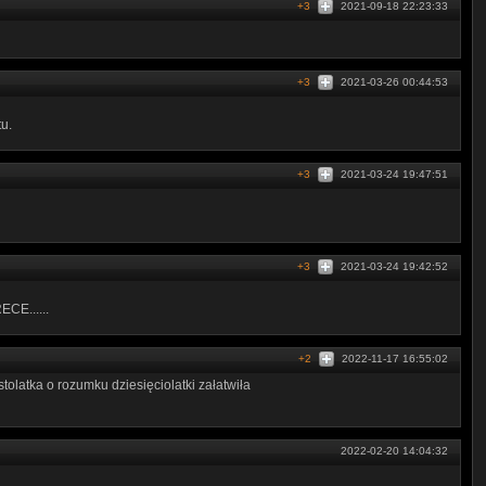
+3
2021-09-18 22:23:33
+3
2021-03-26 00:44:53
tu.
+3
2021-03-24 19:47:51
+3
2021-03-24 19:42:52
E......
+2
2022-11-17 16:55:02
tolatka o rozumku dziesięciolatki załatwiła
2022-02-20 14:04:32