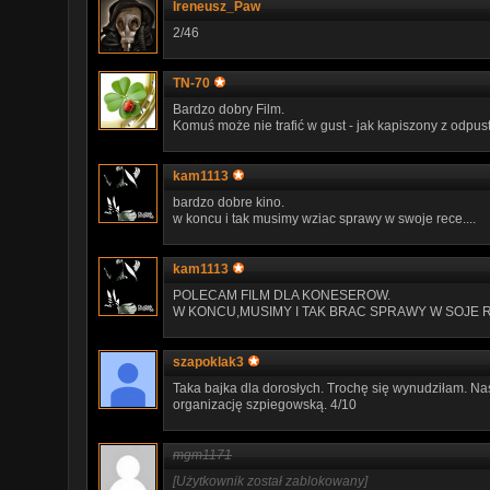
Ireneusz_Paw
2/46
TN-70
Bardzo dobry Film.
Komuś może nie trafić w gust - jak kapiszony z odpus
kam1113
bardzo dobre kino.
w koncu i tak musimy wziac sprawy w swoje rece....
kam1113
POLECAM FILM DLA KONESEROW.
W KONCU,MUSIMY I TAK BRAC SPRAWY W SOJE REC
szapoklak3
Taka bajka dla dorosłych. Trochę się wynudziłam. Nas
organizację szpiegowską. 4/10
mgm1171
[Użytkownik został zablokowany]