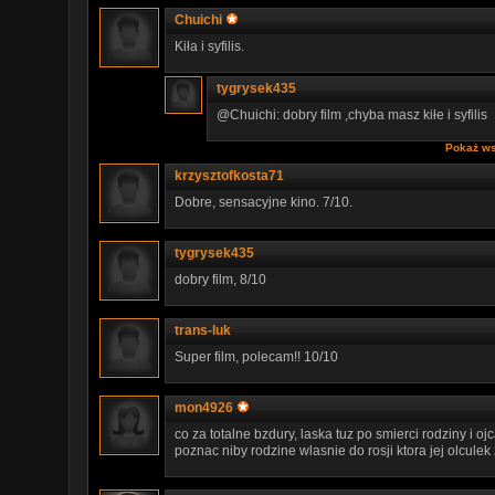
Chuichi
Kiła i syfilis.
tygrysek435
@Chuichi: dobry film ,chyba masz kiłe i syfilis
Pokaż ws
krzysztofkosta71
Dobre, sensacyjne kino. 7/10.
tygrysek435
dobry film, 8/10
trans-luk
Super film, polecam!! 10/10
mon4926
co za totalne bzdury, laska tuz po smierci rodziny i oj
poznac niby rodzine wlasnie do rosji ktora jej olculek