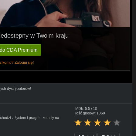
 niedostępny w Twoim kraju
 do CDA Premium
ż konto? Zaloguj się!
nych dystrybutorów!
IMDb: 5.5 / 10
Ilość głosów: 1069
hodzi z życiem i pragnie zemsty na