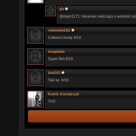
ph
@mgm1171: Ukrainiec walczący o wolność oj
radoslaw262
Całkiem niezły. 6/10
magdabie
Super film 8/10
lew343
Taki se. 6/10
Kamil_Kuciejczyk
7/10