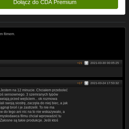
Dołącz do CDA Premium
m filmem.
+21
2021-03-30 00:05:25
+17
2021-03-24 17:53:32
 Jestem na 12 minucie. Chciałem przeboleć
o coś sensownego. 3 szemranych typów
awiają przed wejściem... ok rozmowa
 swoją siostrę, zaczęła do niej biec, a jak
gnął broń i je zastrzelił. To nie ma
 do tego ani nic na to nie wskazywało, a
omysłodawca filmu chciał wprowadzić tu
Żałosne są takie produkcje. Jeśli ktoś