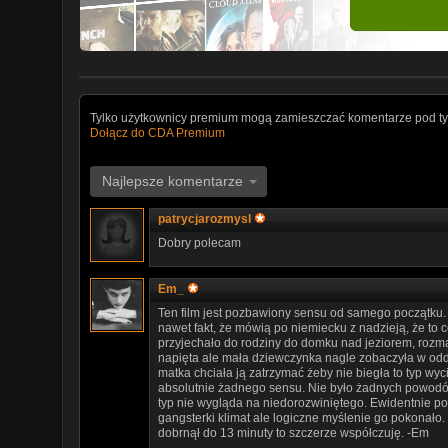
Tylko użytkownicy premium mogą zamieszczać komentarze pod ty
Dołącz do CDA Premium
Najlepsze komentarze
patrycjarozmysl
Dobry polecam
Em_
Ten film jest pozbawiony sensu od samego początku.
nawet fakt, że mówią po niemiecku z nadzieją, że t
przyjechało do rodziny do domku nad jeziorem, rozm
napięta ale mała dziewczynka nagle zobaczyła w oddali
matka chciała ją zatrzymać żeby nie biegła to typ wycią
absolutnie żadnego sensu. Nie było żadnych powodów
typ nie wygląda na niedorozwiniętego. Ewidentnie p
gangsterki klimat ale logiczne myślenie go pokonało. 
dobrnął do 13 minuty to szczerze współczuję. -Em