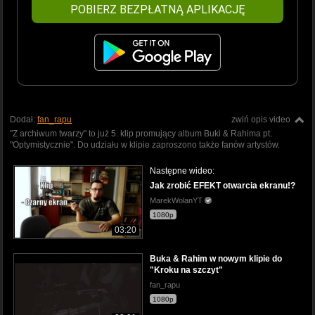
POBIERZ BEZPŁATNĄ APLIKACJĘ
Dodał:
fan_rapu
zwiń opis video
"Z archiwum twarzy" to już 5. klip promujący album Buki & Rahima pt.
"Optymistycznie". Do udziału w klipie zaproszono także fanów artystów.
Następne wideo:
Jak zrobić EFEKT otwarcia ekranu!?
MarekWolanYT
1080p
03:20
Buka & Rahim w nowym klipie do
"Kroku na szczyt"
fan_rapu
1080p