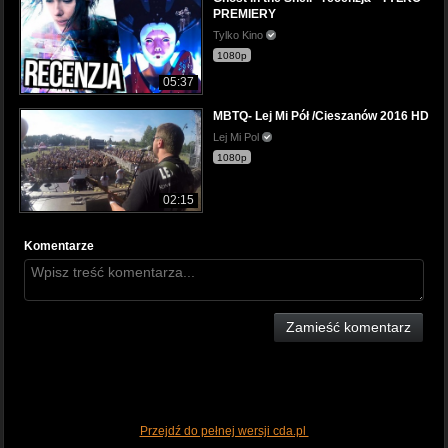
PREMIERY
Tylko Kino
1080p
05:37
MBTQ- Lej Mi Pół /Cieszanów 2016 HD
Lej Mi Pol
1080p
02:15
Komentarze
Zamieść komentarz
Przejdź do pełnej wersji cda.pl