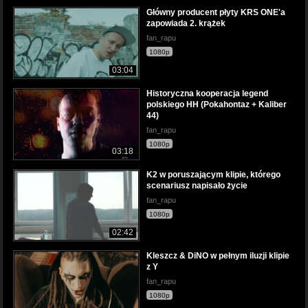
Główny producent płyty KRS ONE'a
zapowiada 2. krążek
fan_rapu
1080p
03:04
Historyczna kooperacja legend
polskiego HH (Pokahontaz + Kaliber
44)
fan_rapu
1080p
03:18
K2 w poruszającym klipie, którego
scenariusz napisało życie
fan_rapu
1080p
02:42
Kleszcz & DiNO w pełnym iluzji klipie
z Y
fan_rapu
1080p