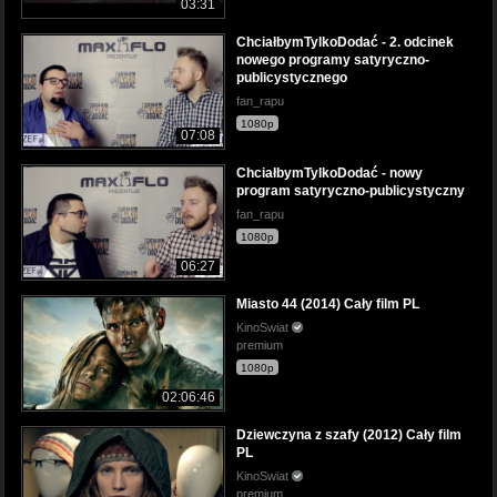
03:31
ChciałbymTylkoDodać - 2. odcinek
nowego programy satyryczno-
publicystycznego
fan_rapu
1080p
07:08
ChciałbymTylkoDodać - nowy
program satyryczno-publicystyczny
fan_rapu
1080p
06:27
Miasto 44 (2014) Cały film PL
KinoSwiat
premium
1080p
02:06:46
Dziewczyna z szafy (2012) Cały film
PL
KinoSwiat
premium