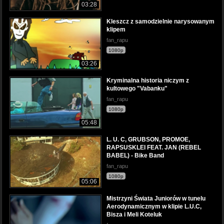
03:28
Kleszcz z samodzielnie narysowanym
klipem
fan_rapu
1080p
03:26
Kryminalna historia niczym z
kultowego "Vabanku"
fan_rapu
1080p
05:48
L. U. C, GRUBSON, PROMOE,
RAPSUSKLEI FEAT. JAN (REBEL
BABEL) - Bike Band
fan_rapu
1080p
05:06
Mistrzyni Świata Juniorów w tunelu
Aerodynamicznym w klipie L.U.C,
Bisza i Meli Koteluk