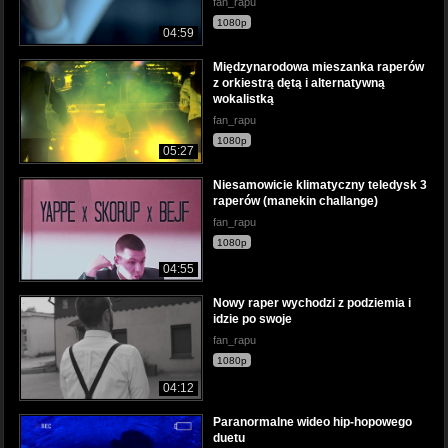
fan_rapu
1080p
04:59
Międzynarodowa mieszanka raperów
z orkiestrą dętą i alternatywną
wokalistką
fan_rapu
1080p
05:27
Niesamowicie klimatyczny teledysk 3
raperów (manekin challange)
fan_rapu
1080p
04:55
Nowy raper wychodzi z podziemia i
idzie po swoje
fan_rapu
1080p
04:12
Paranormalne wideo hip-hopowego
duetu