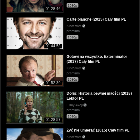
1080p
01:28:46
Carte blanche (2015) Cały film PL
KinoSwiat
premium
1080p
01:44:53
Gotowi na wszystko. Exterminator
(2017) Cały film PL
KinoSwiat
premium
1080p
01:52:39
Doris: Historia pewnej miłości (2018)
Lektor PL
Filmy Akcji
premium
1080p
01:28:57
Żyć nie umierać (2015) Cały film PL
KinoSwiat