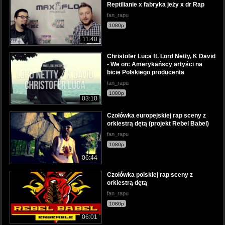
Reptilianie x fabryka jeży x dr Rap
fan_rapu
1080p
11:40
Christofer Luca ft. Lord Netty, K David
- We on: Amerykańscy artyści na
bicie Polskiego producenta
fan_rapu
1080p
03:10
Czołówka europejskiej rap sceny z
orkiestrą dętą (projekt Rebel Babel)
fan_rapu
1080p
06:44
Czołówka polskiej rap sceny z
orkiestrą dętą
fan_rapu
1080p
06:01