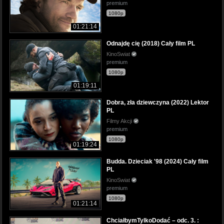
premium
1080p
01:21:14
Odnajdę cię (2018) Cały film PL
KinoSwiat
premium
1080p
01:19:11
Dobra, zła dziewczyna (2022) Lektor
PL
Filmy Akcji
premium
1080p
01:19:24
Budda. Dzieciak '98 (2024) Cały film
PL
KinoSwiat
premium
1080p
01:21:14
ChciałbymTylkoDodać – odc. 3. :