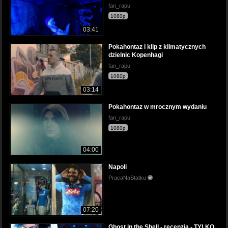
fan_rapu
1080p
03:41
Pokahontaz i klip z klimatycznych
dzielnic Kopenhagi
fan_rapu
1080p
03:14
Pokahontaz w mrocznym wydaniu
fan_rapu
1080p
04:00
Napoli
PracaNaStatku
07:20
Ghost in the Shell - recenzja - TYLKO