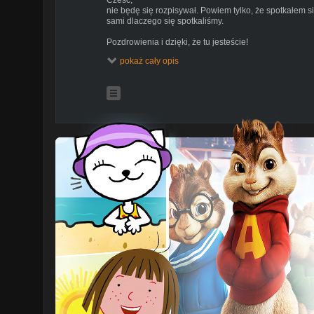
nie będę się rozpisywał. Powiem tylko, że spotkałem się
sami dlaczego się spotkaliśmy.
Pozdrowienia i dzięki, że tu jesteście!
pokaż cały opis
Zapraszam do oglądania tego odcinka oraz dziękuję za 
Data nagrania marzec 2021
Dziękuję za wszystkie subskrypcje i komentarze i zap
możecie śledzić to co robię.
-------------------------------------------------------------------
Instagram:
https://www.instagram.com/maciejontour/
Kontakt: wspolpraca@maciejontour.pl
-------------------------------------------------------------------
#perkusja #gitara #gramy