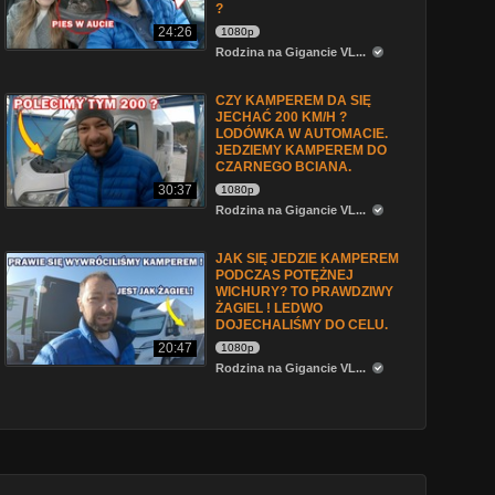
?
24:26
1080p
Rodzina na Gigancie VL...
CZY KAMPEREM DA SIĘ
JECHAĆ 200 KM/H ?
LODÓWKA W AUTOMACIE.
JEDZIEMY KAMPEREM DO
CZARNEGO BCIANA.
30:37
1080p
Rodzina na Gigancie VL...
JAK SIĘ JEDZIE KAMPEREM
PODCZAS POTĘŻNEJ
WICHURY? TO PRAWDZIWY
ŻAGIEL ! LEDWO
DOJECHALIŚMY DO CELU.
20:47
1080p
Rodzina na Gigancie VL...