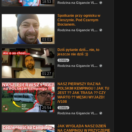
18:53
Rodzina na Gigancie VL...
Spotkanie przy ognisku w
Cieszynie. Pod Czarnym
Bocianem.
Rodzina na Gigancie VL...
03:01
Dziś pytanie dziś... nie, to
jeszcze nie dziś :))
1080p
Rodzina na Gigancie VL...
01:27
NASZ PIERWSZY RAZ NA
POLSKIM KEMPINGU ! JAK TU
JEST ?? JAK TRASA ?? CZY
WARTO ?? MĘSKI WYJAZD!
/V108
25:54
1080p
Rodzina na Gigancie VL...
JAK WYGLĄDA NASZ DZIEŃ
NA CAMPINGU W PRZYCZEPIE