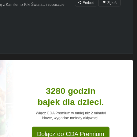
Embed
Zgłoś
 z Kamilem z Kiki Świat i... i zobaczcie
wszystkie lajki i subskrypcje!!
raszam na Instagram gdzie na bieżąco
3280 godzin
bajek dla dzieci.
Włącz CDA Premium w mniej niż 2 minuty!
Nowe, wygodne metody aktywacji.
Dołącz do CDA Premium