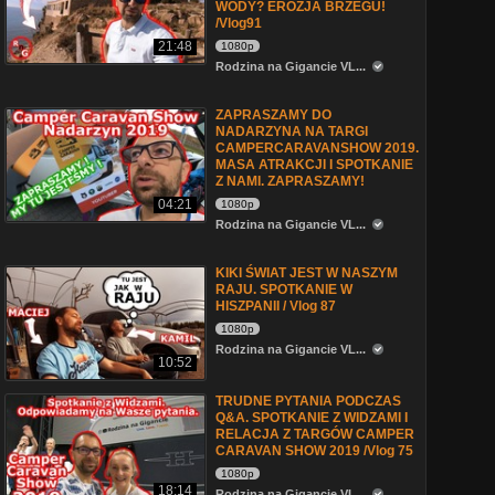
WODY? EROZJA BRZEGU!
/Vlog91
21:48
1080p
Rodzina na Gigancie VL...
ZAPRASZAMY DO
NADARZYNA NA TARGI
CAMPERCARAVANSHOW 2019.
MASA ATRAKCJI I SPOTKANIE
Z NAMI. ZAPRASZAMY!
04:21
1080p
Rodzina na Gigancie VL...
KIKI ŚWIAT JEST W NASZYM
RAJU. SPOTKANIE W
HISZPANII / Vlog 87
1080p
Rodzina na Gigancie VL...
10:52
TRUDNE PYTANIA PODCZAS
Q&A. SPOTKANIE Z WIDZAMI I
RELACJA Z TARGÓW CAMPER
CARAVAN SHOW 2019 /Vlog 75
1080p
18:14
Rodzina na Gigancie VL...