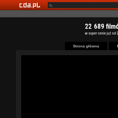
2
2
6
8
9
film
w super cenie już od 2
Strona główna