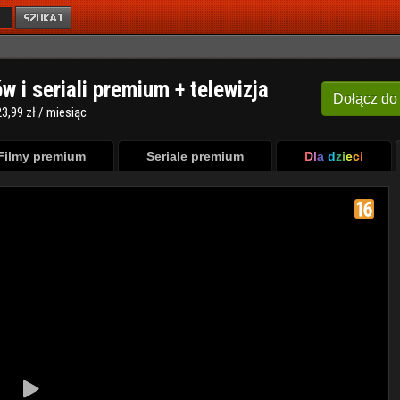
ów i seriali premium + telewizja
Dołącz
do
3,99 zł / miesiąc
Filmy premium
Seriale premium
Dla dzieci