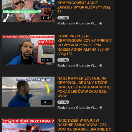
KEMPINGOWEJ? JAKIE
ZAWODY WYGRALIŚMY? / Vlog
68
11:43
1080p
Rodzina na Gigancie VL...
KUPIĆ PRZYCZEPĘ
KEMPINGOWĄ CZY KAMPERA?
CO WYBRAĆ? MOŻE TYM
RAZEM ADRIA ALPINA 753 UP
/Vlog 131
09:02
1080p
Rodzina na Gigancie VL...
NASZ KAMPER ZOSTAJE NA
KEMPINGU. ORGANY KTÓRE
GRAJĄ BEZ PRĄDU-NA WODĘ!
POKAZ LEDÓW W ZADARZE.
WOW.
14:13
1080p
Rodzina na Gigancie VL...
NASZ DZIEŃ W RAJU! W
BASENIE ZIMNA WODA! CZY
DOM NA SKARPIE SPADNIE DO