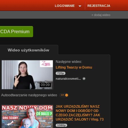
LOGOWANIE
REJESTRACJA
+ dodaj wideo
 CDA Premium
Wideo użytkowników
Następne wideo:
Lifting Twarzy w Domu
720p
naturalcosmeti...
09:09
Autoodtwarzanie następnego wideo
on
JAK URZĄDZILIŚMY NASZ
NOWY DOM I OGRÓD? OD
CZEGO ZACZĘLIŚMY? JAK
URZĄDZIĆ SALON? / Vlog. 73
1080p