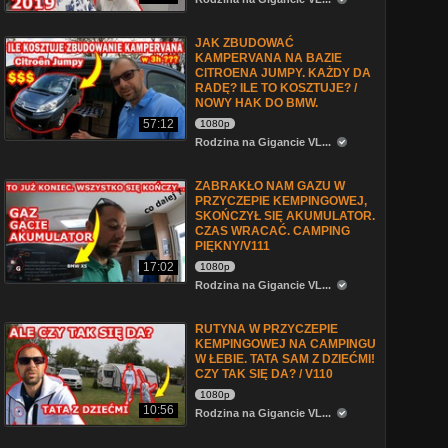
JAK ZBUDOWAĆ
KAMPERVANA NA BAZIE
CITROENA JUMPY. KAŻDY DA
RADĘ? ILE TO KOSZTUJE? /
NOWY HAK DO BMW.
57:12
1080p
Rodzina na Gigancie VL...
ZABRAKŁO NAM GAZU W
PRZYCZEPIE KEMPINGOWEJ,
SKOŃCZYŁ SIĘ AKUMULATOR.
CZAS WRACAĆ. CAMPING
PIĘKNY/V111
17:02
1080p
Rodzina na Gigancie VL...
RUTYNA W PRZYCZEPIE
KEMPINGOWEJ NA CAMPINGU
W ŁEBIE. TATA SAM Z DZIEĆMI!
CZY TAK SIĘ DA? / V110
1080p
10:56
Rodzina na Gigancie VL...