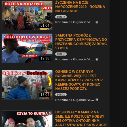
ŻYCZENIA NA BOŻE
NARODZENIE 2019 - RODZINA
NA GIGANCIE
1080p
Rodzina na Gigancie VL...
01:04
SAMOTNA PODRÓŻ Z
PRZYCZEPĄ KEMPINGOWĄ DO
HISZPANII. CO MUSZĘ ZABRAĆ
? / V114
1080p
19:38
Rodzina na Gigancie VL...
OGNISKO W CZARNYM
BOCIANIE. WIĘCEJ JEST
KAMPERÓW CZY PRZYCZEP
KEMPINGOWYCH? KONIEC
NASZEJ PODRÓŻY.
13:04
1080p
Rodzina na Gigancie VL...
DOSKONAŁY KAMPER NA
ZIMĘ. ILE KOSZTUJE? HOBBY
T65 OPTIMA ONTOUR HKM.
JAK PRZEWOZIĆ PSA W AUCIE