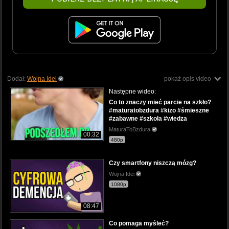
Dodał:
Wojna Idei
pokaż opis video
Następne wideo:
Co to znaczy mieć parcie na szkło?
#maturatobzdura #kizo #śmieszne
#zabawne #szkoła #wiedza
MaturaToBzdura
00:32
480p
Czy smartfony niszczą mózg?
Wojna Idei
1080p
08:47
Co pomaga myśleć?