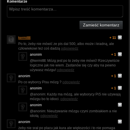
Komentarze
Zamieść komentarz
kermitttt
+ 11
Po to, żeby nie mówić ze pis dal 500, albo może i kradną, ale
człowiekowi też coś dadzą
odpowiedz
anonim
+ 1
@kermitttt: Mózg jest po to żeby nie mówić! Rzeczywiście
logiczne jak nie wiem. Zastanów się czy aby na pewno
używasz mózgu!
odpowiedz
anonim
+ 1
Po co wyborcy Pisu mózg ?
odpowiedz
anonim
+ 1
@anonim: Każdy ma mózg, ale wyborycy PiS nie używają
mózgu bo to idioci.
odpowiedz
anonim
@anonim: Nieużywanie mózgu czyni zombiakiem a nie
idiotą.
odpowiedz
anonim
żeby nie srał po placu jak kura ale większości i to nie pomaga