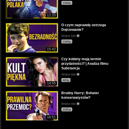
1080p
12:20
O czym naprawdę ostrzega
Dojrzewanie?
Wojna Idei
1080p
15:42
Czy kobiety mają termin
przydatności? | Analiza filmu
Substancja
Wojna Idei
480p
14:55
Brudny Harry: Bohater
konserwatystów?
Wojna Idei
1080p
16:51