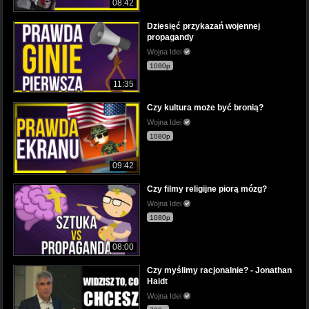
08:42
Dziesięć przykazań wojennej
propagandy
Wojna Idei
1080p
11:35
Czy kultura może być bronią?
Wojna Idei
1080p
09:42
Czy filmy religijne piorą mózg?
Wojna Idei
1080p
08:00
Czy myślimy racjonalnie? - Jonathan
Haidt
Wojna Idei