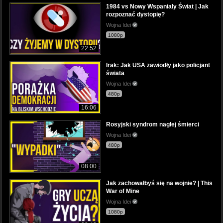
1984 vs Nowy Wspaniały Świat | Jak
rozpoznać dystopię?
Wojna Idei
1080p
22:52
Irak: Jak USA zawiodły jako policjant
świata
Wojna Idei
480p
16:06
Rosyjski syndrom nagłej śmierci
Wojna Idei
480p
08:00
Jak zachowałbyś się na wojnie? | This
War of Mine
Wojna Idei
1080p