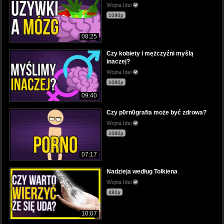
Wojna Idei
1080p
08:25
Czy kobiety i mężczyźni myślą
inaczej?
Wojna Idei
1080p
09:40
Czy p0rn0grafia może być zdrowa?
Wojna Idei
1080p
07:17
Nadzieja według Tolkiena
Wojna Idei
480p
10:07