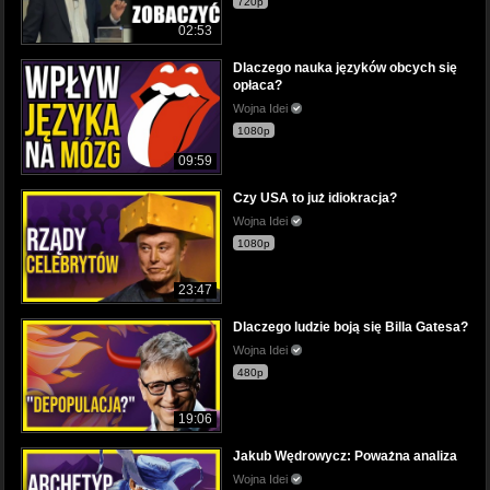
720p
02:53
Dlaczego nauka języków obcych się
opłaca?
Wojna Idei
1080p
09:59
Czy USA to już idiokracja?
Wojna Idei
1080p
23:47
Dlaczego ludzie boją się Billa Gatesa?
Wojna Idei
480p
19:06
Jakub Wędrowycz: Poważna analiza
Wojna Idei