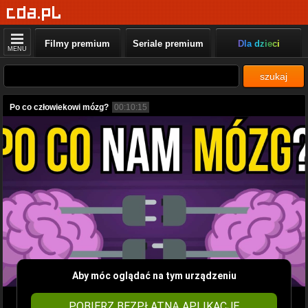
Filmy premium
Seriale premium
Dla dzieci
MENU
szukaj
Po co człowiekowi mózg?
00:10:15
Aby móc oglądać na tym urządzeniu
POBIERZ BEZPŁATNĄ APLIKACJĘ