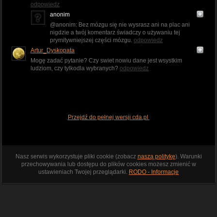
odpowiedz
anonim
@anonim: Bez mózgu się nie wysrasz ani na plac ani
nigdzie a twój komentarz świadczy o używaniu tej
prymitywniejszej części mózgu.
odpowiedz
Artur_Dyskopata
Mogę zadać pytanie? Czy swiet nowiu dane jest wsystkim
ludziom, czy tylkodla wybranych?
odpowiedz
Przejdź do pełnej wersji cda.pl
Nasz serwis wykorzystuje pliki cookie (zobacz
naszą politykę
). Warunki
przechowywania lub dostępu do plików cookies możesz zmienić w
ustawieniach Twojej przeglądarki.
RODO - Informacje