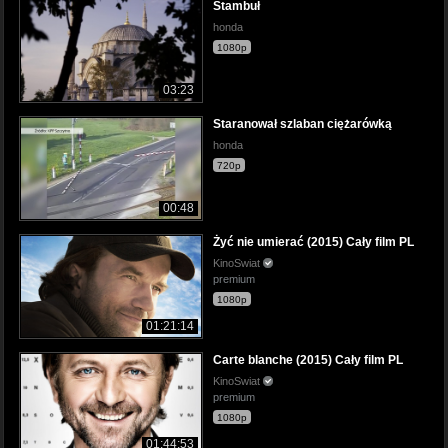
Stambuł
honda
1080p
03:23
Staranował szlaban ciężarówką
honda
720p
00:48
Żyć nie umierać (2015) Cały film PL
KinoSwiat
premium
1080p
01:21:14
Carte blanche (2015) Cały film PL
KinoSwiat
premium
1080p
01:44:53