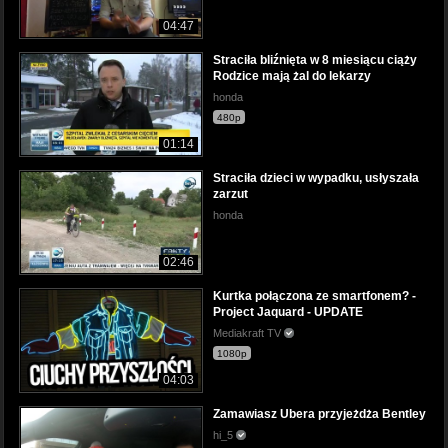
04:47
Straciła bliźnięta w 8 miesiącu ciąży
Rodzice mają żal do lekarzy
honda
480p
01:14
Straciła dzieci w wypadku, usłyszała
zarzut
honda
02:46
Kurtka połączona ze smartfonem? -
Project Jaquard - UPDATE
Mediakraft TV
1080p
04:03
Zamawiasz Ubera przyjeżdża Bentley
hi_5