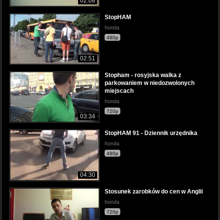
02:08
StopHAM
honda
480p
02:51
Stopham - rosyjska walka z
parkowaniem w niedozwolonych
miejscach
honda
720p
03:34
StopHAM 91 - Dziennik urzędnika
honda
480p
04:30
Stosunek zarobków do cen w Anglii
honda
720p