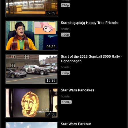
720p
02:39
Starsi oglądają Happy Tree Friends
honda
720p
06:32
Start of the 2013 Gumball 3000 Rally -
Copenhagen
honda
720p
19:39
Star Wars Pancakes
honda
1080p
04:30
Star Wars Parkour