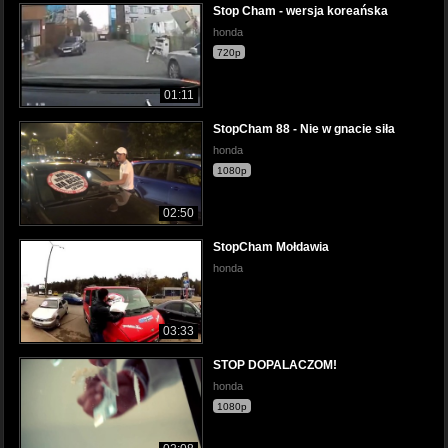
Stop Cham - wersja koreańska
honda
720p
01:11
StopCham 88 - Nie w gnacie siła
honda
1080p
02:50
StopCham Mołdawia
honda
03:33
STOP DOPALACZOM!
honda
1080p