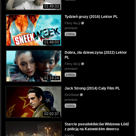
01:49:33
Tydzień grozy (2016) Lektor PL
Filmy Akcji
premium
1080p
01:48:03
Dobra, zła dziewczyna (2022) Lektor
PL
Filmy Akcji
premium
1080p
01:19:24
Jack Strong (2014) Cały Film PL
KinoSwiat
premium
1080p
02:02:37
Starcie pseudokibiców Widzewa Łódź
z policją na Katowickim dworcu
honda