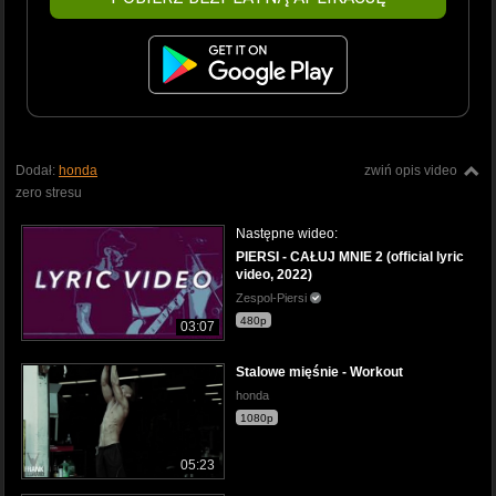
Dodał:
honda
zwiń opis video
zero stresu
Następne wideo:
PIERSI - CAŁUJ MNIE 2 (official lyric
video, 2022)
Zespol-Piersi
480p
03:07
Stalowe mięśnie - Workout
honda
1080p
05:23