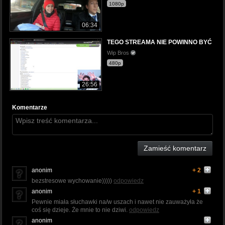
1080p
06:34
TEGO STREAMA NIE POWINNO BYĆ
Wip Bros
480p
26:56
Komentarze
Zamieść komentarz
anonim
+ 2
bezstresowe wychowanie)))))
odpowiedz
anonim
+ 1
Pewnie miała słuchawki na/w uszach i nawet nie zauważyła że
coś się dzieje. Że mnie to nie dziwi.
odpowiedz
anonim