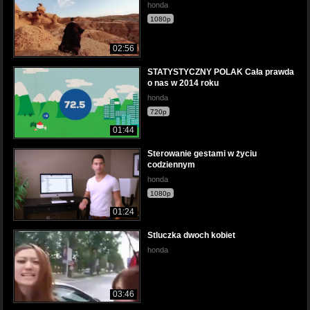
honda
1080p
02:56
STATYSTYCZNY POLAK Cała prawda
o nas w 2014 roku
honda
720p
01:44
Sterowanie gestami w życiu
codziennym
honda
1080p
01:24
Stluczka dwoch kobiet
honda
03:46