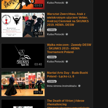
Kuba Potocki
03:03
Warsztat Zwerchhau. Atak z
wielokrotnym użyciem Vehler.
Andrzej Ciemniak na ŚKUNKS
2019. HEMA. DESW
1080p
08:03
Kuba Potocki
Walka mieczem - Zawody DESW
- ŚKUNKS 2015 - HEMA
Tournament Poland
1080p
Kuba Potocki
03:40
Martial Arts Day - Budo Bushi
Poland - Łącko cz. 6
1080p
Inna strona instruktażu
03:52
The Death of Virion | #desw
#hemafencing