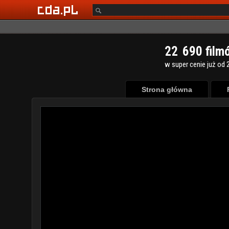
2
2
6
9
0
film
w super cenie już od 2
Strona główna