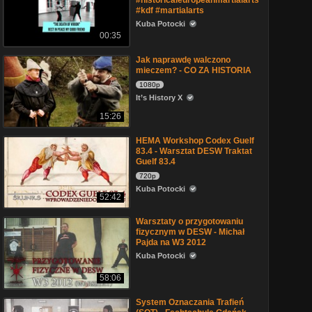
#historicaleuropeanmartialarts
#kdf #martialarts
Kuba Potocki
00:35
Jak naprawdę walczono
mieczem? - CO ZA HISTORIA
1080p
It’s History X
15:26
HEMA Workshop Codex Guelf
83.4 - Warsztat DESW Traktat
Guelf 83.4
720p
Kuba Potocki
52:42
Warsztaty o przygotowaniu
fizycznym w DESW - Michał
Pajda na W3 2012
Kuba Potocki
58:06
System Oznaczania Trafień