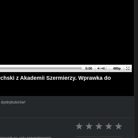
0:00
480p
ychski z Akademii Szermierzy. Wprawka do
 dystrybutorów!
ających na celu przygotowanie