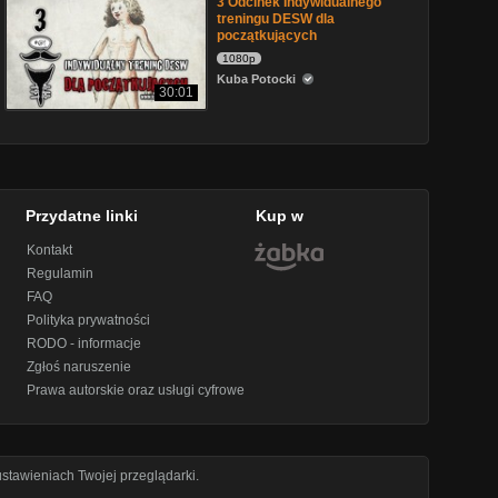
3 Odcinek Indywidualnego
treningu DESW dla
początkujących
1080p
Kuba Potocki
30:01
Przydatne linki
Kup w
Kontakt
Regulamin
FAQ
Polityka prywatności
RODO - informacje
Zgłoś naruszenie
Prawa autorskie oraz usługi cyfrowe
stawieniach Twojej przeglądarki.