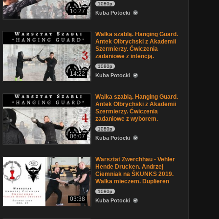
1080p
10:27
Kuba Potocki
Walka szablą. Hanging Guard.
Antek Olbrychski z Akademii
Szermierzy. Ćwiczenia
zadaniowe z intencją.
1080p
14:22
Kuba Potocki
Walka szablą. Hanging Guard.
Antek Olbrychski z Akademii
Szermierzy. Ćwiczenia
zadaniowe z wyborem.
1080p
06:07
Kuba Potocki
Warsztat Zwerchhau - Vehler
Hende Drucken. Andrzej
Ciemniak na ŚKUNKS 2019.
Walka mieczem. Duplieren
1080p
03:38
Kuba Potocki