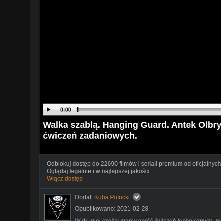
0:00
Walka szablą. Hanging Guard. Antek Olbr
ćwiczeń zadaniowych.
Odblokuj dostęp do 22690 filmów i seriali premium od oficjalnych
Oglądaj legalnie i w najlepszej jakości.
Włącz dostęp
Dodał:
Kuba Potocki
Opublikowano: 2021-02-28
W drugiej części mamy garść ćwiczeń technicznych, m