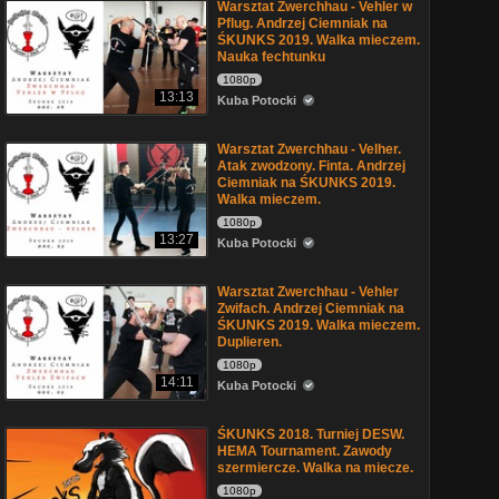
Warsztat Zwerchhau - Vehler w
Pflug. Andrzej Ciemniak na
ŚKUNKS 2019. Walka mieczem.
Nauka fechtunku
1080p
13:13
Kuba Potocki
Warsztat Zwerchhau - Velher.
Atak zwodzony. Finta. Andrzej
Ciemniak na ŚKUNKS 2019.
Walka mieczem.
1080p
13:27
Kuba Potocki
Warsztat Zwerchhau - Vehler
Zwifach. Andrzej Ciemniak na
ŚKUNKS 2019. Walka mieczem.
Duplieren.
1080p
14:11
Kuba Potocki
ŚKUNKS 2018. Turniej DESW.
HEMA Tournament. Zawody
szermiercze. Walka na miecze.
1080p