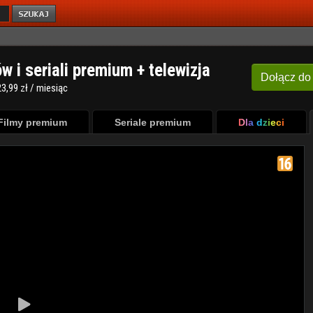
ów i seriali premium + telewizja
Dołącz
do
3,99 zł / miesiąc
Filmy premium
Seriale premium
Dla dzieci