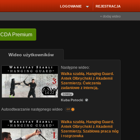
LOGOWANIE
REJESTRACJA
+ dodaj wideo
 CDA Premium
Wideo użytkowników
Następne wideo:
Walka szablą. Hanging Guard.
Antek Olbrychski z Akademii
Szermierzy. Ćwiczenia
zadaniowe z intencją.
14:22
1080p
Kuba Potocki
Autoodtwarzanie następnego wideo
on
Walka szablą. Hanging Guard.
Antek Olbrychski z Akademii
Szermierzy. Szablowa praca nóg
i rozgrzewka