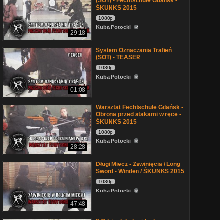
(SOT) - Fechtschule Gdańsk -
ŚKUNKS 2015
1080p
Kuba Potocki
29:18
System Oznaczania Trafień
(SOT) - TEASER
1080p
Kuba Potocki
01:08
Warsztat Fechtschule Gdańsk -
Obrona przed atakami w ręce -
ŚKUNKS 2015
1080p
Kuba Potocki
28:28
Długi Miecz - Zawinięcia / Long
Sword - Winden / ŚKUNKS 2015
1080p
Kuba Potocki
47:48