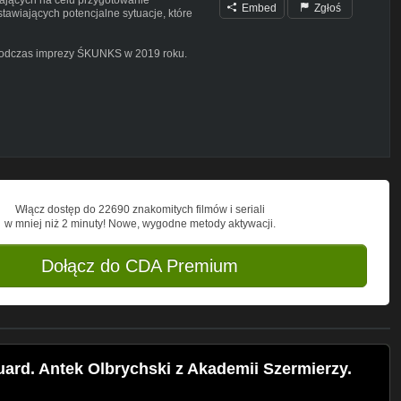
Embed
Zgłoś
tawiających potencjalne sytuacje, które
m podczas imprezy ŚKUNKS w 2019 roku.
tawy Hanging Guard, czyli postawy
cz wiedzy traktatowej Antek przemyca
ał podczas doskonalenia się w
ecie/
mierzy
Włącz dostęp do 22690 znakomitych filmów i seriali
w mniej niż 2 minuty! Nowe, wygodne metody aktywacji.
Dołącz do CDA Premium
ard. Antek Olbrychski z Akademii Szermierzy.